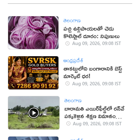
తెలంగాణ
పచ్చి ఉల్లిపాయలతో చెడు
కొలెస్ట్రాల్ దూరం: నిపుణులు
Aug 09, 2026, 09:08 IST
ఆంధ్రప్రదేశ్
తాకట్టులోని బంగారానికి బెస్ట్
మార్కెట్ ధర!
Aug 09, 2026, 09:08 IST
తెలంగాణ
బారామతి ఎయిర్‌ఫీల్డ్‌లో రన్‌వే
పక్కకెళ్లిన శిక్షణ విమానం
(వీడియో)
Aug 09, 2026, 09:08 IST