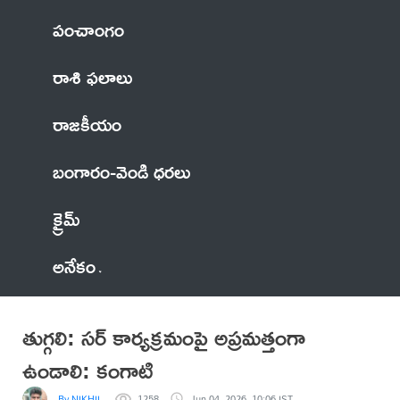
పంచాంగం
రాశి ఫలాలు
రాజకీయం
బంగారం-వెండి ధరలు
క్రైమ్
అనేకం
తుగ్గలి: సర్ కార్యక్రమంపై అప్రమత్తంగా
ఉండాలి: కంగాటి
By NIKHIL
1258
Jun 04, 2026, 10:06 IST