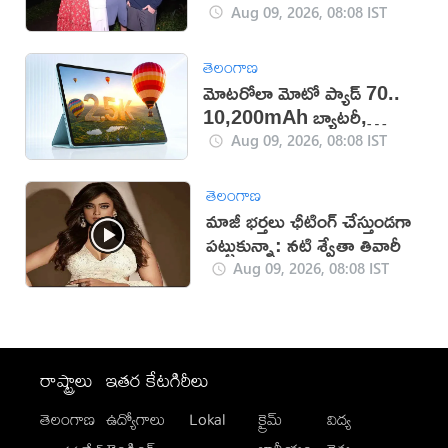
Aug 09, 2026, 08:08 IST
తెలంగాణ
మోటరోలా మోటో ప్యాడ్ 70..
10,200mAh బ్యాటరీ,
5Gతో కొత్త టాబ్లెట్ విడుదల
Aug 09, 2026, 08:08 IST
తెలంగాణ
మాజీ భర్తలు ఛీటింగ్ చేస్తుండగా
పట్టుకున్నా: నటి శ్వేతా తివారీ
Aug 09, 2026, 08:08 IST
రాష్ట్రాలు
ఇతర కేటగిరీలు
తెలంగాణ
ఉద్యోగాలు
Lokal
క్రైమ్
విద్య
-