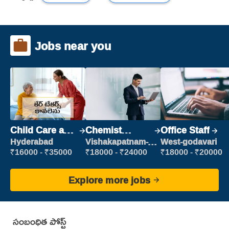
Jobs near you
Child Care and
Chemist
Office Staff
Patient care
Production
Hyderabad
Vishakapatnam-
West-godavari
new
Executive
₹16000 - ₹35000
₹18000 - ₹24000
₹18000 - ₹20000
Explore more jobs
సంబంధిత పోస్ట్