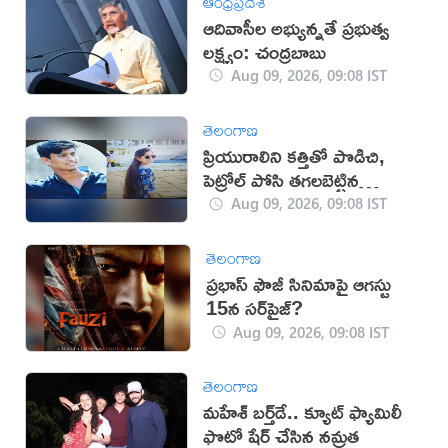
ఆంధ్రప్రదేశ్
ఆదివాసీల అభ్యున్నతే ప్రభుత్వ
లక్ష్యం: చంద్రబాబు
Aug 09, 2026, 09:08 IST
తెలంగాణ
ప్రియురాలిని కత్తితో పొడిచి,
పెట్రోల్ పోసి తగలబెట్టిన
ప్రియుడు!
Aug 09, 2026, 09:08 IST
తెలంగాణ
ప్రభాస్ ఫౌజీ సినిమాపై ఆగస్టు
15న సర్‌ప్రైజ్?
Aug 09, 2026, 09:08 IST
తెలంగాణ
మహేశ్‌ బర్త్‌డే.. క్యూట్‌ ఫ్యామిలీ
ఫొటో షేర్ చేసిన నమ్రత