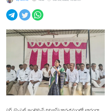
సర్ (స్పెషల్ ఇంటెన్సివ్ రివిజన్) కార్యక్రమంలో భాగంగా