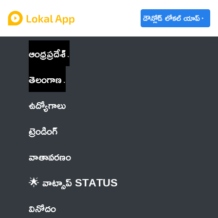
డౌన్లోడ్ లోకల్ యాప్
ఆంధ్రప్రదేశ్
తెలంగాణ
ఉద్యోగాలు
ట్రెండింగ్
వాతావరణం
🌟 వాట్సాప్ STATUS
వినోదం