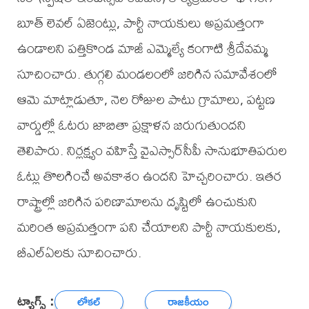
బూత్ లెవల్ ఏజెంట్లు, పార్టీ నాయకులు అప్రమత్తంగా
ఉండాలని పత్తికొండ మాజీ ఎమ్మెల్యే కంగాటి శ్రీదేవమ్మ
సూచించారు. తుగ్గలి మండలంలో జరిగిన సమావేశంలో
ఆమె మాట్లాడుతూ, నెల రోజుల పాటు గ్రామాలు, పట్టణ
వార్డుల్లో ఓటరు జాబితా ప్రక్షాళన జరుగుతుందని
తెలిపారు. నిర్లక్ష్యం వహిస్తే వైఎస్సార్‌సీపీ సానుభూతిపరుల
ఓట్లు తొలగించే అవకాశం ఉందని హెచ్చరించారు. ఇతర
రాష్ట్రాల్లో జరిగిన పరిణామాలను దృష్టిలో ఉంచుకుని
మరింత అప్రమత్తంగా పని చేయాలని పార్టీ నాయకులకు,
బీఎల్‌ఏలకు సూచించారు.
ట్యాగ్స్ :
లోకల్
రాజకీయం