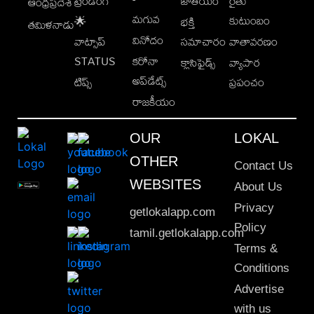
ట్రెండింగ్
జాతీయం
రైతు
ఆంధ్రప్రదేశ్
మగువ
కుటుంబం
🌟
భక్తి
తమిళనాడు
వినోదం
వాట్సాప్
సమాచారం
వాతావరణం
STATUS
కరోనా
క్లాసిఫైడ్స్
వ్యాపార
అప్‌డేట్స్
టిప్స్
ప్రపంచం
రాజకీయం
OUR
LOKAL
OTHER
Contact Us
WEBSITES
About Us
Privacy
getlokalapp.com
Policy
tamil.getlokalapp.com
Terms &
Conditions
Advertise
with us