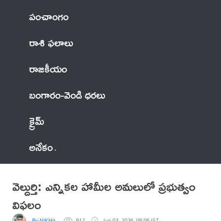
పంచాంగం
రాశి ఫలాలు
రాజకీయం
బంగారం-వెండి ధరలు
క్రైమ్
అనేకం
వెల్దుర్తి: ఎన్నికల హామీల అమలులో ప్రభుత్వం
విఫలం
By NIKHIL
912
Jun 03, 2026, 08:06 IST