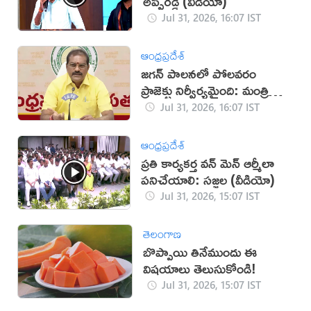
అప్పిరెడ్డి (వీడియో)
Jul 31, 2026, 16:07 IST
ఆంధ్రప్రదేశ్
జగన్‌ పాలనలో పోలవరం
ప్రాజెక్టు నిర్వీర్యమైంది: మంత్రి
నిమ్మల
Jul 31, 2026, 16:07 IST
ఆంధ్రప్రదేశ్
ప్రతి కార్యకర్త వన్ మెన్ ఆర్మీలా
పనిచేయాలి: సజ్జల (వీడియో)
Jul 31, 2026, 15:07 IST
తెలంగాణ
బొప్పాయి తినేముందు ఈ
విషయాలు తెలుసుకోండి!
Jul 31, 2026, 15:07 IST