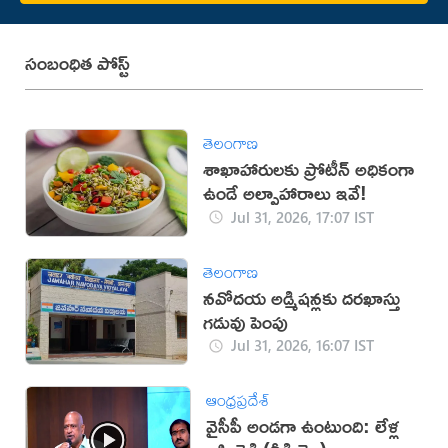
సంబంధిత పోస్ట్
తెలంగాణ
శాఖాహారులకు ప్రోటీన్ అధికంగా
ఉండే అల్పాహారాలు ఇవే!
Jul 31, 2026, 17:07 IST
తెలంగాణ
నవోదయ అడ్మిషన్లకు దరఖాస్తు
గడువు పెంపు
Jul 31, 2026, 16:07 IST
ఆంధ్రప్రదేశ్
వైసీపీ అండగా ఉంటుంది: లేళ్ల