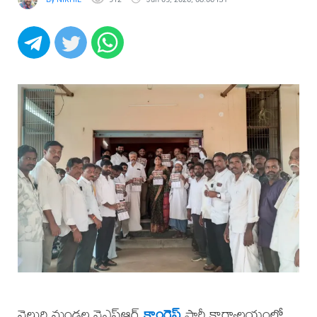
వెల్దుర్తి మండల వైఎస్ఆర్
కాంగ్రెస్
పార్టీ కార్యాలయంలో