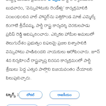
బుధవారం, 'వెన్నుపోటుకు రెండేళ్లు' కార్యక్రమానికి
సంబంధించిన వాల్ పోస్టర్‌ను పత్తికొండ మాజీ ఎమ్మెల్యే
కంగాటి శ్రీదేవమ్మ, పార్టీ రాష్ట్ర కార్యదర్శి చెరకులపాడు
ప్రదీప్ రెడ్డి ఆవిష్కరించారు. ఎన్నికల హామీల అమలులో
తెలుగుదేశం ప్రభుత్వం విఫలమై ప్రజల విశ్వాసానికి
వెన్నుపోటు పొడిచిందని నాయకులు ఆరోపించారు. జూన్
4న నిర్వహించే రాష్ట్రవ్యాప్త నిరసన కార్యక్రమంలో పార్టీ
శ్రేణులు పెద్ద ఎత్తున పాల్గొని విజయవంతం చేయాలని
పిలుపునిచ్చారు.
ట్యాగ్స్ :
లోకల్
రాజకీయం