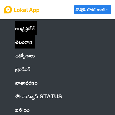
డౌన్లోడ్ లోకల్ యాప్
ఆంధ్రప్రదేశ్
తెలంగాణ
ఉద్యోగాలు
ట్రెండింగ్
వాతావరణం
🌟 వాట్సాప్ STATUS
వినోదం