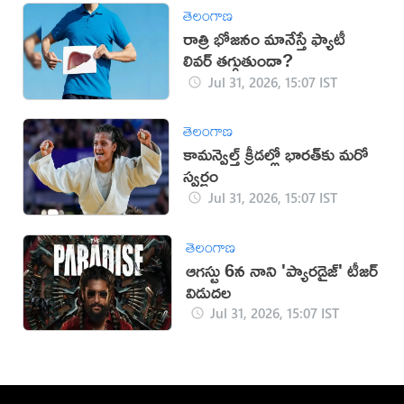
తెలంగాణ
రాత్రి భోజనం మానేస్తే ఫ్యాటీ
లివర్ తగ్గుతుందా?
Jul 31, 2026, 15:07 IST
తెలంగాణ
కామన్వెల్త్ క్రీడల్లో భారత్‌కు మరో
స్వర్ణం
Jul 31, 2026, 15:07 IST
తెలంగాణ
ఆగస్టు 6న నాని 'ప్యారడైజ్' టీజర్
విడుదల
Jul 31, 2026, 15:07 IST