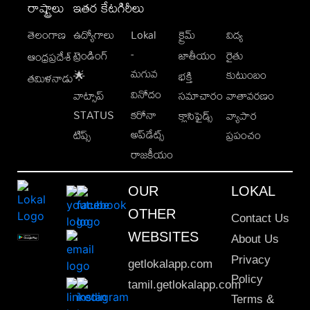
రాష్ట్రాలు
ఇతర కేటగిరీలు
తెలంగాణ
ఉద్యోగాలు
Lokal
క్రైమ్
విద్య
-
ట్రెండింగ్
జాతీయం
రైతు
ఆంధ్రప్రదేశ్
మగువ
కుటుంబం
🌟
భక్తి
తమిళనాడు
వినోదం
వాట్సాప్
సమాచారం
వాతావరణం
STATUS
కరోనా
క్లాసిఫైడ్స్
వ్యాపార
అప్‌డేట్స్
టిప్స్
ప్రపంచం
రాజకీయం
OUR
LOKAL
OTHER
Contact Us
WEBSITES
About Us
Privacy
getlokalapp.com
Policy
tamil.getlokalapp.com
Terms &