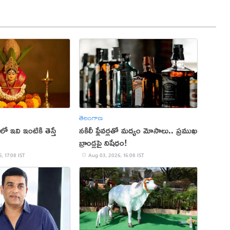
తెలంగాణ
ో ఇవి ఇంటికి తెస్తే
నకిలీ ఫ్లేవర్లతో మద్యం మోసాలు.. ప్రముఖ
!
బ్రాండ్లపై నిషేధం!
, 17:08 IST
Aug 03, 2026, 16:08 IST