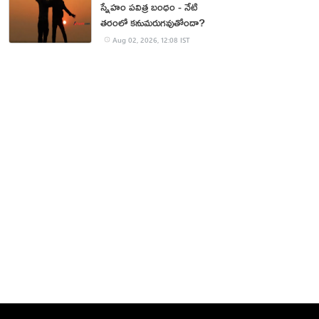
స్నేహం పవిత్ర బంధం - నేటి
తరంలో కనుమరుగవుతోందా?
Aug 02, 2026, 12:08 IST