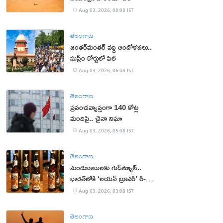
Aug 03, 2026, 08:08 IST
తెలంగాణ
జంతర్‌మంతర్‌ వద్ద ఆందోళనలు..
సుప్రీం కోర్టులో పిల్
Aug 03, 2026, 06:08 IST
తెలంగాణ
ప్రపంచవ్యాప్తంగా 140 కోట్ల
మందిపై.. చైనా నిఘా
Aug 03, 2026, 05:08 IST
తెలంగాణ
మందుబాబులకు గుడ్‌న్యూస్..
భారత్‌లోకి ‘లయన్ బ్రూవరీ’ రీ-
ఎంట్రీ
Aug 03, 2026, 03:08 IST
తెలంగాణ