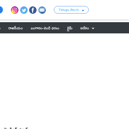
Telugu తెలుగు
ు
రాజకీయం
బంగారం-వెండి ధరలు
క్రైమ్
అనేకం