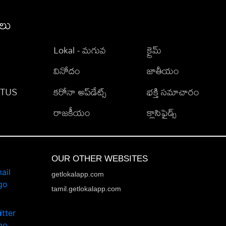
ీలు
Lokal - మగువ
క్రైమ్
వినోదం
జాతీయం
TATUS
కరోనా అప్‌డేట్స్
భక్తి సమాచారం
రాజకీయం
క్లాసిఫైడ్స్
OUR OTHER WEBSITES
getlokalapp.com
tamil.getlokalapp.com