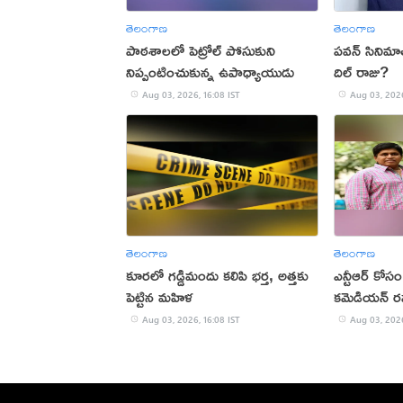
తెలంగాణ
తెలంగాణ
పాఠశాలలో పెట్రోల్ పోసుకుని
పవన్ సినిమా
నిప్పంటించుకున్న ఉపాధ్యాయుడు
దిల్ రాజు?
Aug 03, 2026, 16:08 IST
Aug 03, 2026
తెలంగాణ
తెలంగాణ
కూరలో గడ్డిమందు కలిపి భర్త, అత్తకు
ఎన్టీఆర్ కోసం 
పెట్టిన మహిళ
కమెడియన్ 
Aug 03, 2026, 16:08 IST
Aug 03, 2026