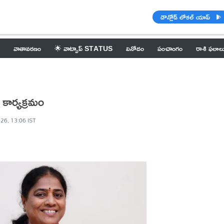
డౌన్లోడ్ లోకల్ యాప్
వాతావరణం
🌟 వాట్సాప్ STATUS
వినోదం
పంచాంగం
రాశి ఫలాల
 కార్యక్రమం
26, 13:06 IST