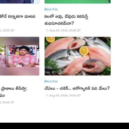
తెలంగాణ
తోనే నిర్మాతగా మారిన
కలలో ఆవు, దేవుడు కనిపిస్తే
శుభసూచకమేనా?
, 16:08 IST
Aug 03, 2026, 16:08 IST
తెలంగాణ
ప్రాణాలు తీసేస్తా:
చేపలు - చికెన్.. ఆరోగ్యానికి ఏది మేలు?
రఘు
Aug 03, 2026, 16:08 IST
, 16:08 IST