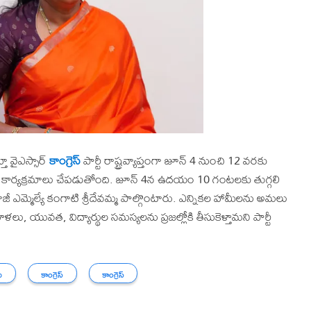
తూ వైఎస్సార్
కాంగ్రెస్
పార్టీ రాష్ట్రవ్యాప్తంగా జూన్ 4 నుంచి 12 వరకు
రసన కార్యక్రమాలు చేపడుతోంది. జూన్ 4న ఉదయం 10 గంటలకు తుగ్గలి
జీ ఎమ్మెల్యే కంగాటి శ్రీదేవమ్మ పాల్గొంటారు. ఎన్నికల హామీలను అమలు
 యువత, విద్యార్థుల సమస్యలను ప్రజల్లోకి తీసుకెళ్తామని పార్టీ
ు
కాంగ్రెస్
కాంగ్రెస్