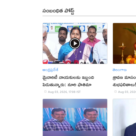
సంబంధిత పోస్ట్
ఆంధ్రప్రదేశ్
తెలంగాణ
మైనారిటీ నాయకులను ఇబ్బంది
శ్రావణ మాసంల
పెడుతున్నారు: నూరి ఫాతిమా
శుభఫలితాలు
Aug 03, 2026, 17:08 IST
Aug 03, 2026