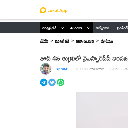
ఆంధ్రప్రదేశ్
తెలంగాణ
ఉద్యోగాలు
ట్రెండింగ్
హోమ్
ఆంధ్రప్రదేశ్
కర్నూలు జిల్లా
పత్తికొండ
జూన్ 4న తుగ్గలిలో వైఎస్సార్‌సీపీ నిరసన
By NIKHIL
1183
చూసినవారు
Jun 02, 20