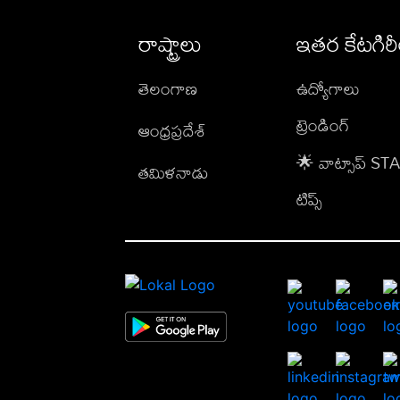
రాష్ట్రాలు
ఇతర కేటగిర
తెలంగాణ
ఉద్యోగాలు
ట్రెండింగ్
ఆంధ్రప్రదేశ్
🌟 వాట్సాప్ S
తమిళనాడు
టిప్స్