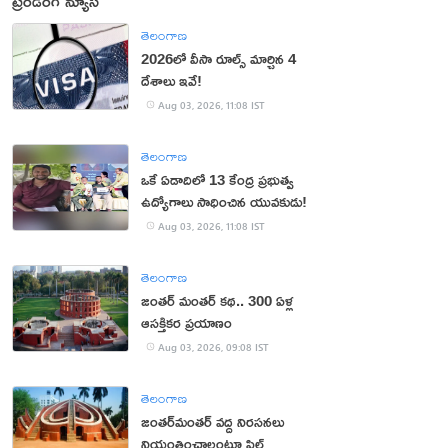
ట్రెండింగ్ న్యూస్
తెలంగాణ
2026లో వీసా రూల్స్ మార్చిన 4
దేశాలు ఇవే!
Aug 03, 2026, 11:08 IST
తెలంగాణ
ఒకే ఏడాదిలో 13 కేంద్ర ప్రభుత్వ
ఉద్యోగాలు సాధించిన యువకుడు!
Aug 03, 2026, 11:08 IST
తెలంగాణ
జంతర్‌ మంతర్‌ కథ.. 300 ఏళ్ల
ఆసక్తికర ప్రయాణం
Aug 03, 2026, 09:08 IST
తెలంగాణ
జంతర్‌మంతర్‌ వద్ద నిరసనలు
నియంత్రించాలంటూ పిల్