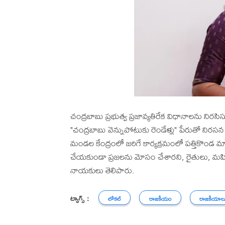
చంద్రబాబు ప్రభుత్వ ప్రజావ్యతిరేక విధానాలను నిరసిస్
"చంద్రబాబు వెన్నుపోటుకు రెండేళ్లు" పేరుతో ని
మండల కేంద్రంలో జరిగే కార్యక్రమంలో పత్తికొండ మా
చేయకుండా ప్రజలను మోసం చేశారని, రైతులు, మహిళలు,
నాయకులు తెలిపారు.
ట్యాగ్స్ :
లోకల్
రాజకీయం
రాజకీయాల