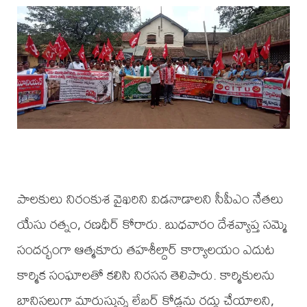
పాలకులు నిరంకుశ వైఖరిని విడనాడాలని సీపీఎం నేతలు
యేసు రత్నం, రణధీర్ కోరారు. బుధవారం దేశవ్యాప్త సమ్మె
సందర్భంగా ఆత్మకూరు తహశీల్దార్ కార్యాలయం ఎదుట
కార్మిక సంఘాలతో కలిసి నిరసన తెలిపారు. కార్మికులను
బానిసలుగా మారుస్తున్న లేబర్ కోడ్లను రద్దు చేయాలని,