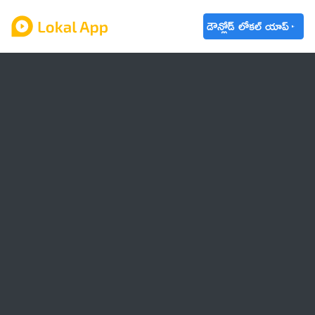
డౌన్లోడ్ లోకల్ యాప్
ఆంధ్రప్రదేశ్
తెలంగాణ
ఉద్యోగాలు
ట్రెండింగ్
వాతావరణం
బడ్జెట్ 2023-24
🌟 వాట్సాప్ STATUS