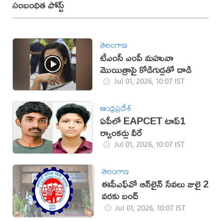
సంబంధిత పోస్ట్
తెలంగాణ
టీఎంసీ ఎంపీ మహువా
మొయిత్రాపై కోడిగుడ్లతో దాడి
Jul 01, 2026, 10:07 IST
ఆంధ్రప్రదేశ్
ఏపీలో EAPCET టాప్1
ర్యాంకర్లు వీరే
Jul 01, 2026, 10:07 IST
తెలంగాణ
ఈపీఎఫ్‌వో ఆన్‌లైన్ సేవలు జులై 2
వరకు బంద్
Jul 01, 2026, 10:07 IST