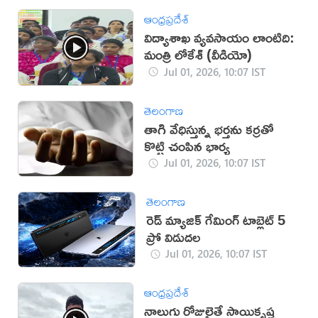
ఆంధ్రప్రదేశ్
విద్యాశాఖ వ్యవసాయం లాంటిది:
మంత్రి లోకేశ్ (వీడియో)
Jul 01, 2026, 10:07 IST
తెలంగాణ
తాగి వేధిస్తున్న భర్తను కర్రతో
కొట్టి చంపిన భార్య
Jul 01, 2026, 10:07 IST
తెలంగాణ
రెడ్ మ్యాజిక్ గేమింగ్ టాబ్లెట్ 5
ప్రో విడుదల
Jul 01, 2026, 10:07 IST
ఆంధ్రప్రదేశ్
నాలుగు రోజులైతే సాయికృష్ణ