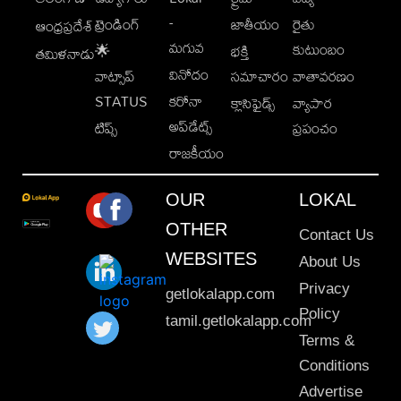
-
ట్రెండింగ్
జాతీయం
రైతు
ఆంధ్రప్రదేశ్
మగువ
కుటుంబం
🌟
భక్తి
తమిళనాడు
వినోదం
వాట్సాప్
సమాచారం
వాతావరణం
STATUS
కరోనా
క్లాసిఫైడ్స్
వ్యాపార
అప్‌డేట్స్
టిప్స్
ప్రపంచం
రాజకీయం
OUR
LOKAL
OTHER
Contact Us
WEBSITES
About Us
Privacy
getlokalapp.com
Policy
tamil.getlokalapp.com
Terms &
Conditions
Advertise