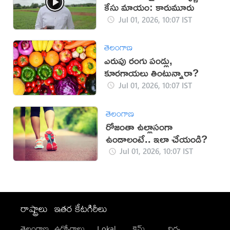
కేసు మాయం: కారుమూరు
Jul 01, 2026, 10:07 IST
తెలంగాణ
ఎరుపు రంగు పండ్లు,
కూరగాయలు తింటున్నారా?
Jul 01, 2026, 10:07 IST
తెలంగాణ
రోజంతా ఉల్లాసంగా
ఉండాలంటే.. ఇలా చేయండి?
Jul 01, 2026, 10:07 IST
రాష్ట్రాలు
ఇతర కేటగిరీలు
తెలంగాణ
ఉద్యోగాలు
Lokal
క్రైమ్
విద్య