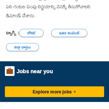
పని గంటల పెంపు నిర్ణయాన్ని వెనక్కి తీసుకోవాలని
డిమాండ్ చేశారు.
ట్యాగ్స్ :
లోకల్
ఇతర కంటెంట్
జిల్లా వార్తలు
Jobs near you
Explore more jobs