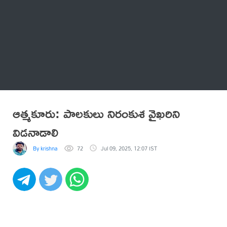
Thatstelugu
బిగ్ బాస్
అనేకం
ఆత్మకూరు: పాలకులు నిరంకుశ వైఖరిని
విడనాడాలి
By krishna
72
Jul 09, 2025, 12:07 IST