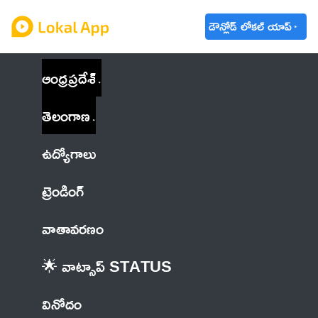
డౌన్లోడ్ లోకల్ యాప్
ఆంధ్రప్రదేశ్
తెలంగాణ
ఉద్యోగాలు
ట్రెండింగ్
వాతావరణం
🌟 వాట్సాప్ STATUS
వినోదం