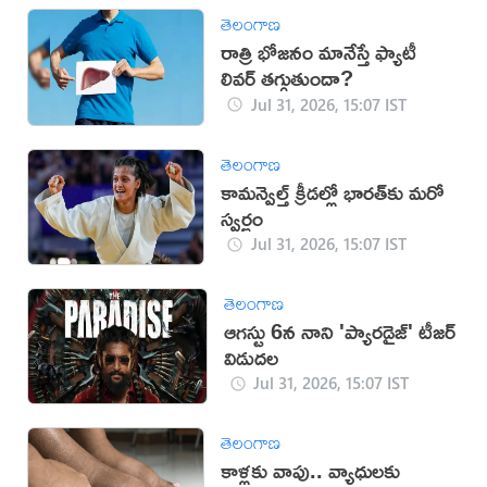
తెలంగాణ
రాత్రి భోజనం మానేస్తే ఫ్యాటీ
లివర్ తగ్గుతుందా?
Jul 31, 2026, 15:07 IST
తెలంగాణ
కామన్వెల్త్ క్రీడల్లో భారత్‌కు మరో
స్వర్ణం
Jul 31, 2026, 15:07 IST
తెలంగాణ
ఆగస్టు 6న నాని 'ప్యారడైజ్' టీజర్
విడుదల
Jul 31, 2026, 15:07 IST
తెలంగాణ
కాళ్లకు వాపు.. వ్యాధులకు