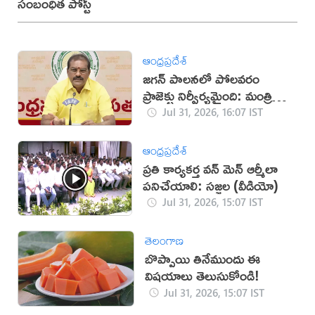
సంబంధిత పోస్ట్
ఆంధ్రప్రదేశ్
జగన్‌ పాలనలో పోలవరం
ప్రాజెక్టు నిర్వీర్యమైంది: మంత్రి
నిమ్మల
Jul 31, 2026, 16:07 IST
ఆంధ్రప్రదేశ్
ప్రతి కార్యకర్త వన్ మెన్ ఆర్మీలా
పనిచేయాలి: సజ్జల (వీడియో)
Jul 31, 2026, 15:07 IST
తెలంగాణ
బొప్పాయి తినేముందు ఈ
విషయాలు తెలుసుకోండి!
Jul 31, 2026, 15:07 IST