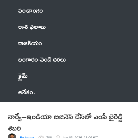
పంచాంగం
రాశి ఫలాలు
రాజకీయం
బంగారం-వెండి ధరలు
క్రైమ్
అనేకం
నార్వే–ఇండియా బిజినెస్ డేస్‌లో ఎంపీ బైరెడ్డి
శబరి
By Anwar
706
Jun 03, 2026, 13:06 IST