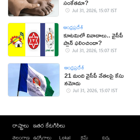
సంకేతమా?
Jul 31, 2026, 15:07 IST
ఆంధ్రప్రదేశ్
కూట‌మిలో వివాదాలు.. వైసీపీ
ప్లాన్ ఫలించిందా?
Jul 31, 2026, 15:07 IST
ఆంధ్రప్రదేశ్
21 మంది వైసీపీ నేతలపై కేసు
నమోదు
Jul 31, 2026, 15:07 IST
రాష్ట్రాలు
ఇతర కేటగిరీలు
తెలంగాణ
ఉద్యోగాలు
Lokal
క్రైమ్
విద్య