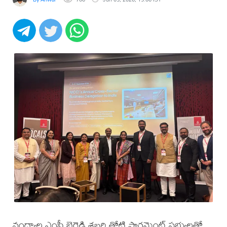
నంద్యాల ఎంపీ బైరెడ్డి శబరి తోటి పార్లమెంట్ సభ్యులతో