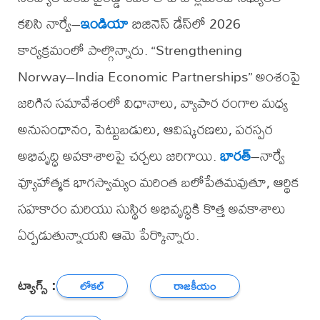
కలిసి నార్వే–
ఇండియా
బిజినెస్ డేస్‌లో 2026
కార్యక్రమంలో పాల్గొన్నారు. “Strengthening
Norway–India Economic Partnerships” అంశంపై
జరిగిన సమావేశంలో విధానాలు, వ్యాపార రంగాల మధ్య
అనుసంధానం, పెట్టుబడులు, ఆవిష్కరణలు, పరస్పర
అభివృద్ధి అవకాశాలపై చర్చలు జరిగాయి.
భారత్
–నార్వే
వ్యూహాత్మక భాగస్వామ్యం మరింత బలోపేతమవుతూ, ఆర్థిక
సహకారం మరియు సుస్థిర అభివృద్ధికి కొత్త అవకాశాలు
ఏర్పడుతున్నాయని ఆమె పేర్కొన్నారు.
ట్యాగ్స్ :
లోకల్
రాజకీయం