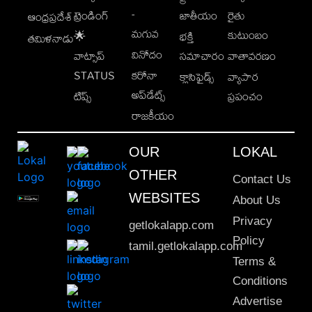
-
ట్రెండింగ్
జాతీయం
రైతు
ఆంధ్రప్రదేశ్
మగువ
కుటుంబం
🌟
భక్తి
తమిళనాడు
వినోదం
వాట్సాప్
సమాచారం
వాతావరణం
STATUS
కరోనా
క్లాసిఫైడ్స్
వ్యాపార
అప్‌డేట్స్
టిప్స్
ప్రపంచం
రాజకీయం
OUR
LOKAL
OTHER
Contact Us
WEBSITES
About Us
Privacy
getlokalapp.com
Policy
tamil.getlokalapp.com
Terms &
Conditions
Advertise