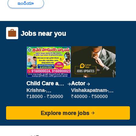
ఇండియా
Jobs near you
Child Care and
Actor
Patient care
Krishna-
Vishakapatnam-
vijayawada
new
₹18000 - ₹30000
₹40000 - ₹50000
Explore more jobs