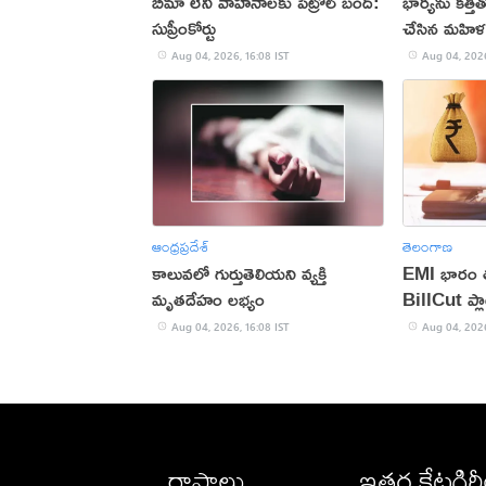
బీమా లేని వాహనాలకు పెట్రోల్ బంద్:
భార్యను కత్త
సుప్రీంకోర్టు
చేసిన మహిళ
Aug 04, 2026, 16:08 IST
Aug 04, 2026
ఆంధ్రప్రదేశ్
తెలంగాణ
కాలువలో గుర్తుతెలియని వ్యక్తి
EMI భారం తగ
మృతదేహం లభ్యం
BillCut ప్లా
Aug 04, 2026, 16:08 IST
Aug 04, 2026
రాష్ట్రాలు
ఇతర కేటగిర