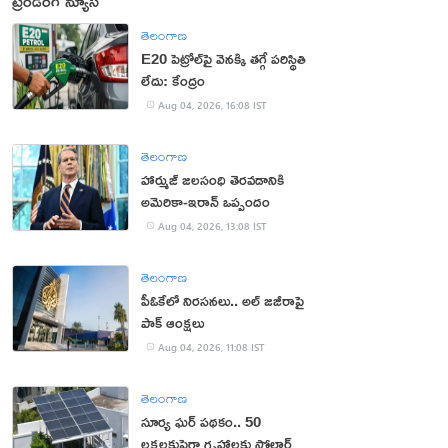
ట్రెండింగ్ న్యూస్
తెలంగాణ
E20 పెట్రోల్‌పై వెనక్కి తగ్గే పరిస్థితి
లేదు: కేంద్రం
Aug 04, 2026, 16:08 IST
తెలంగాణ
హార్ముజ్ జలసంధి తెరవడానికి
అమెరికా-ఇరాన్ ఒప్పందం
Aug 04, 2026, 13:08 IST
తెలంగాణ
పీఓకేలో నిరసనలు.. అల్ జజీరాపై
పాక్ ఆంక్షలు
Aug 04, 2026, 11:08 IST
తెలంగాణ
సూర్య ఘర్ పథకం.. 50
లక్షలకుపైగా గృహాలకు సోలార్