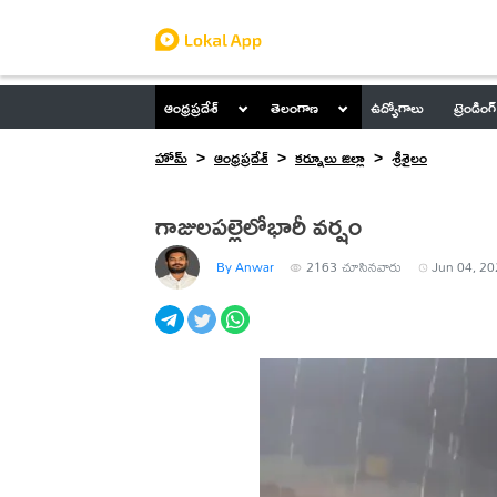
ఆంధ్రప్రదేశ్
తెలంగాణ
ఉద్యోగాలు
ట్రెండింగ్
హోమ్
ఆంధ్రప్రదేశ్
కర్నూలు జిల్లా
శ్రీశైలం
గాజులపల్లెలోభారీ వర్షం
By Anwar
2163
చూసినవారు
Jun 04, 20