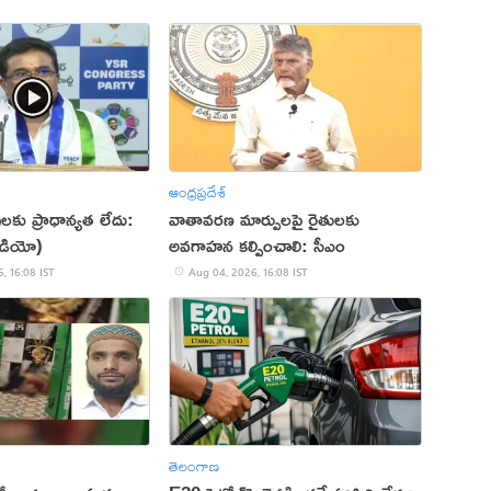
ఆంధ్రప్రదేశ్
ులకు ప్రాధాన్యత లేదు:
వాతావరణ మార్పులపై రైతులకు
ీడియో)
అవగాహన కల్పించాలి: సీఎం
, 16:08 IST
Aug 04, 2026, 16:08 IST
తెలంగాణ