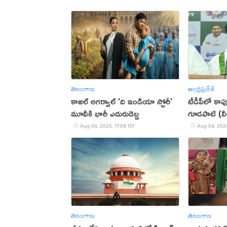
తెలంగాణ
ఆంధ్రప్రదేశ్
కాజల్ అగర్వాల్ 'ది ఇండియా స్టోరీ'
టీడీపీలో కాప
మూవీకి భారీ ఎదురుదెబ్బ
గూడపాటి (వ
Aug 04, 2026, 17:08 IST
Aug 04, 2026
తెలంగాణ
తెలంగాణ