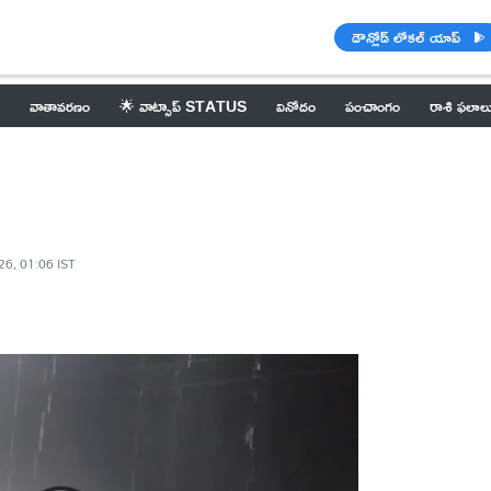
డౌన్లోడ్ లోకల్ యాప్
వాతావరణం
🌟 వాట్సాప్ STATUS
వినోదం
పంచాంగం
రాశి ఫలాల
26, 01:06 IST