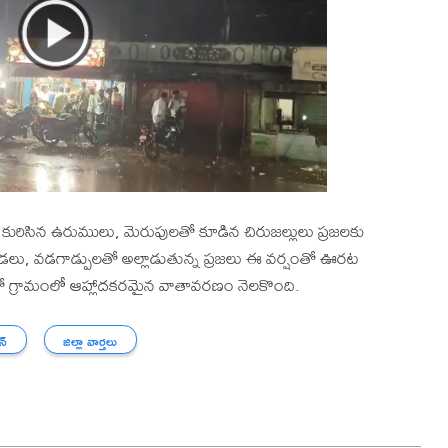
ురిసిన ఉరుములు, మెరుపులతో కూడిన చిరుజల్లులు ప్రజలకు
లు, వడగాడ్పులతో అల్లాడుతున్న ప్రజలు ఈ వర్షంతో ఊరట
 గ్రామంలో ఆహ్లాదకరమైన వాతావరణం నెలకొంది.
న్
జిల్లా వార్తలు