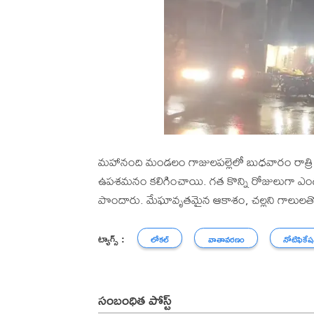
మహానంది మండలం గాజులపల్లెలో బుధవారం రాత్రి క
ఉపశమనం కలిగించాయి. గత కొన్ని రోజులుగా ఎండ
పొందారు. మేఘావృతమైన ఆకాశం, చల్లని గాలులతో
ట్యాగ్స్ :
లోకల్
వాతావరణం
నోటిఫికేష
సంబంధిత పోస్ట్