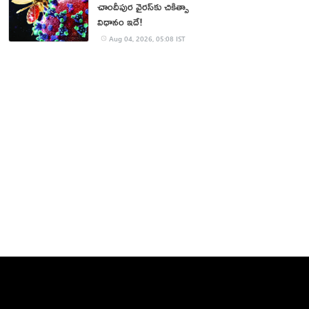
చాందీపుర వైరస్‌కు చికిత్సా
విధానం ఇదే!
Aug 04, 2026, 05:08 IST