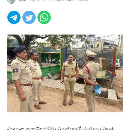
నంద్యాల జిల్లా వెలుగోడు మండలంలో ముస్లింల పవిత్ర