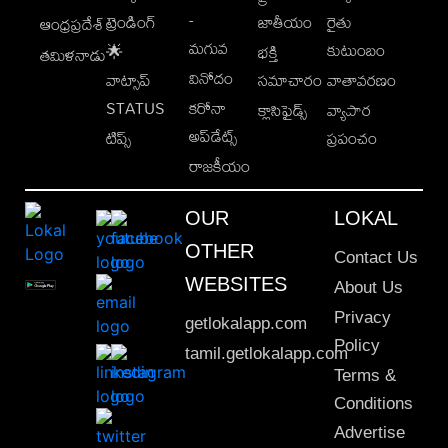
-
ట్రెండింగ్
జాతీయం
రైతు
ఆంధ్రప్రదేశ్
మగువ
కుటుంబం
🌟
భక్తి
తమిళనాడు
వినోదం
వాట్సాప్
సమాచారం
వాతావరణం
STATUS
కరోనా
క్లాసిఫైడ్స్
వ్యాపార
అప్‌డేట్స్
టిప్స్
ప్రపంచం
రాజకీయం
OUR
LOKAL
OTHER
Contact Us
WEBSITES
About Us
Privacy
getlokalapp.com
Policy
tamil.getlokalapp.com
Terms &
Conditions
Advertise