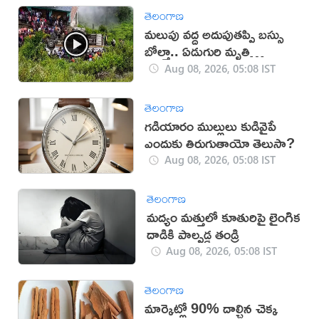
తెలంగాణ
మలుపు వద్ద అదుపుతప్పి బస్సు
బోల్తా.. ఏడుగురి మృతి
(వీడియో)
Aug 08, 2026, 05:08 IST
తెలంగాణ
గడియారం ముల్లులు కుడివైపే
ఎందుకు తిరుగుతాయో తెలుసా?
Aug 08, 2026, 05:08 IST
తెలంగాణ
మద్యం మత్తులో కూతురిపై లైంగిక
దాడికి పాల్పడ్డ తండ్రి
Aug 08, 2026, 05:08 IST
తెలంగాణ
మార్కెట్లో 90% దాల్చిన చెక్క