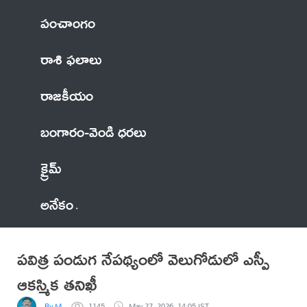
పంచాంగం
రాశి ఫలాలు
రాజకీయం
బంగారం-వెండి ధరలు
క్రైమ్
అనేకం
పవిత్ర పండుగ నేపథ్యంలో వెలుగోడులో ఎస్పీ
ఆకస్మిక తనిఖీ
By M
1145
May 27, 2026, 14:05 IST