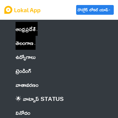
డౌన్లోడ్ లోకల్ యాప్
ఆంధ్రప్రదేశ్
తెలంగాణ
ఉద్యోగాలు
ట్రెండింగ్
వాతావరణం
🌟 వాట్సాప్ STATUS
వినోదం