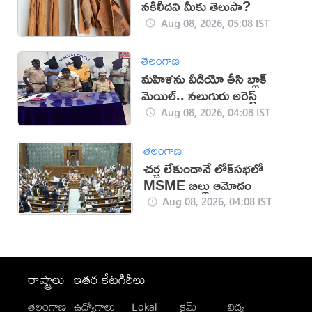
నకిలీదని మీకు తెలుసా?
Aug 08, 2026, 05:08 IST
తెలంగాణ
మహిళను వీడియో తీసి బ్లాక్
మెయిల్.. నలుగురు అరెస్ట్
Aug 08, 2026, 04:08 IST
తెలంగాణ
చర్చ లేకుండానే లోక్‌సభలో
MSME బిల్లు ఆమోదం
Aug 08, 2026, 04:08 IST
రాష్ట్రాలు
ఇతర కేటగిరీలు
తెలంగాణ
ఉద్యోగాలు
Lokal
క్రైమ్
విద్య