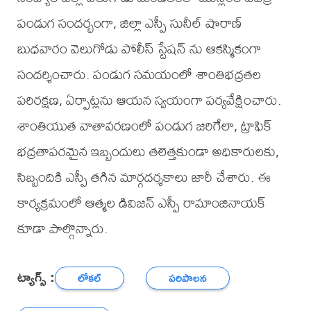
పండుగ సందర్భంగా, జిల్లా ఎస్పీ సునీల్ షొరాణ్
బుధవారం వెలుగోడు పోలీస్ స్టేషన్ ను ఆకస్మికంగా
సందర్శించారు. పండుగ సమయంలో శాంతిభద్రతల
పరిరక్షణ, ఏర్పాట్లను ఆయన స్వయంగా పర్యవేక్షించారు.
శాంతియుత వాతావరణంలో పండుగ జరిగేలా, ట్రాఫిక్
భద్రతాపరమైన ఇబ్బందులు తలెత్తకుండా అధికారులకు,
సిబ్బందికి ఎస్పీ తగిన మార్గదర్శకాలు జారీ చేశారు. ఈ
కార్యక్రమంలో ఆత్మల డివిజన్ ఎస్పీ రామాంజినాయక్
కూడా పాల్గొన్నారు.
ట్యాగ్స్ :
లోకల్
పరిపాలన