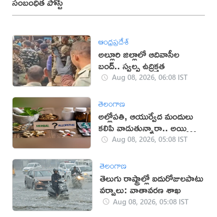
సంబంధిత పోస్ట్
ఆంధ్రప్రదేశ్
అల్లూరి జిల్లాలో ఆదివాసీల
బంద్.. స్వల్ప ఉద్రిక్తత
Aug 08, 2026, 06:08 IST
తెలంగాణ
అల్లోపతి, ఆయుర్వేద మందులు
కలిపి వాడుతున్నారా.. అయితే
జాగ్రత్త!
Aug 08, 2026, 05:08 IST
తెలంగాణ
తెలుగు రాష్ట్రాల్లో ఐదురోజులపాటు
వర్షాలు: వాతావరణ శాఖ
Aug 08, 2026, 05:08 IST