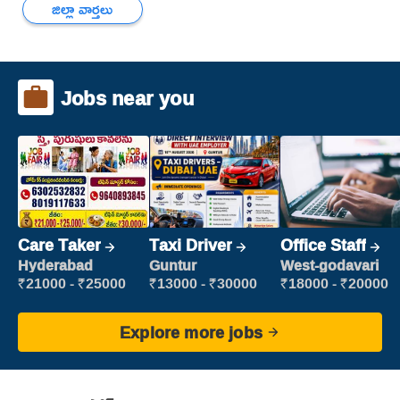
జిల్లా వార్తలు
Jobs near you
Care Taker
Taxi Driver
Office Staff
Hyderabad
Guntur
West-godavari
₹21000 - ₹25000
₹13000 - ₹30000
₹18000 - ₹20000
Explore more jobs