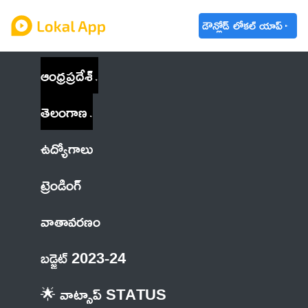
డౌన్లోడ్ లోకల్ యాప్
ఆంధ్రప్రదేశ్
తెలంగాణ
ఉద్యోగాలు
ట్రెండింగ్
వాతావరణం
బడ్జెట్ 2023-24
🌟 వాట్సాప్ STATUS