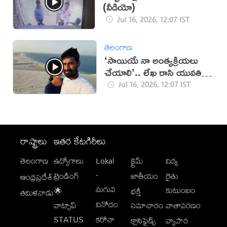
(వీడియో)
Jul 16, 2026, 12:07 IST
తెలంగాణ
‘సాయియే నా అంత్యక్రియలు
చేయాలి’.. లేఖ రాసి యువతి
ఆత్మహత్య
Jul 16, 2026, 12:07 IST
రాష్ట్రాలు
ఇతర కేటగిరీలు
తెలంగాణ
ఉద్యోగాలు
Lokal
క్రైమ్
విద్య
-
ట్రెండింగ్
జాతీయం
రైతు
ఆంధ్రప్రదేశ్
మగువ
కుటుంబం
🌟
భక్తి
తమిళనాడు
వినోదం
వాట్సాప్
సమాచారం
వాతావరణం
STATUS
కరోనా
క్లాసిఫైడ్స్
వ్యాపార