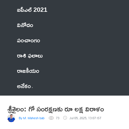
ఐపీఎల్ 2021
వినోదం
పంచాంగం
రాశి ఫలాలు
రాజకీయం
అనేకం
శ్రీశైలం: గో సంరక్షణకు రూ లక్ష విరాళం
By M. Mahesh babu
73
Jul 05, 2025, 13:07 IST