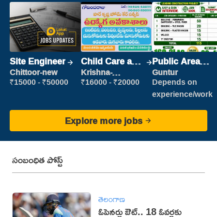
Site Engineer
Child Care and
Public Area
Patient care
Cleaner
Chittoor-new
Krishna-
Guntur
vijayawada
₹15000 - ₹50000
₹16000 - ₹20000
Depends on
experience/work
Explore more jobs
సంబంధిత పోస్ట్
తెలంగాణ
ఓపెనర్లు ఔట్‌.. 18 ఓవర్లకు