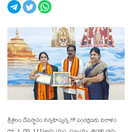
శ్రీశైలం దేవస్థానం నిర్వహిస్తున్న గో సంరక్షణకు విరాళం
రూ. 1, 00, 111/-లను యం. సుబ్బయ్య, తెనాలి వారు