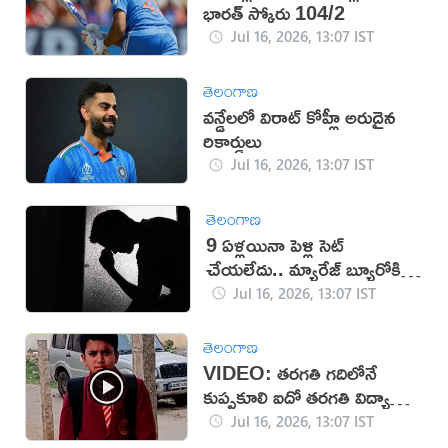
భారత్‌ స్కోరు 104/2
Jul 16, 2026, 13:07 IST
తెలంగాణ
వన్డేలలో విరాట్ కోహ్లీ అరుదైన
రికార్డులు
Jul 16, 2026, 13:07 IST
తెలంగాణ
9 ఏళ్లయినా పెళ్లి సెట్
చేయలేదు.. మ్యారేజ్ బ్యూరోకి
జరిమానా
Jul 16, 2026, 13:07 IST
తెలంగాణ
VIDEO: తరగతి గదిలోనే
కుప్పకూలి ఐదో తరగతి విద్యార్థి
మృతి
Jul 16, 2026, 13:07 IST