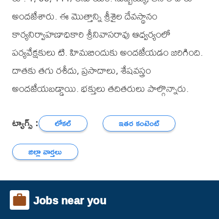
అందజేశారు. ఈ మొత్తాన్ని శ్రీశైల దేవస్థానం
కార్యనిర్వాహణాధికారి శ్రీనివాసరావు ఆధ్వర్యంలో
పర్యవేక్షకులు టి. హిమబిందుకు అందజేయడం జరిగింది.
దాతకు తగు రశీదు, ప్రసాదాలు, శేషవస్త్రం
అందజేయబడ్డాయి. భక్తులు తదితరులు పాల్గొన్నారు.
ట్యాగ్స్ :
లోకల్
ఇతర కంటెంట్
జిల్లా వార్తలు
Jobs near you