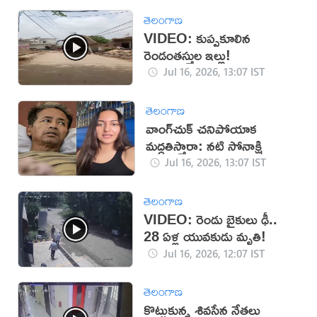
తెలంగాణ
VIDEO: కుప్పకూలిన
రెండంతస్తుల ఇల్లు!
Jul 16, 2026, 13:07 IST
తెలంగాణ
వాంగ్‌చుక్ చనిపోయాక
మద్దతిస్తారా: నటి సోనాక్షి
Jul 16, 2026, 13:07 IST
తెలంగాణ
VIDEO: రెండు బైకులు ఢీ..
28 ఏళ్ల యువకుడు మృతి!
Jul 16, 2026, 12:07 IST
తెలంగాణ
కొట్టుకున్న శివసేన నేతలు