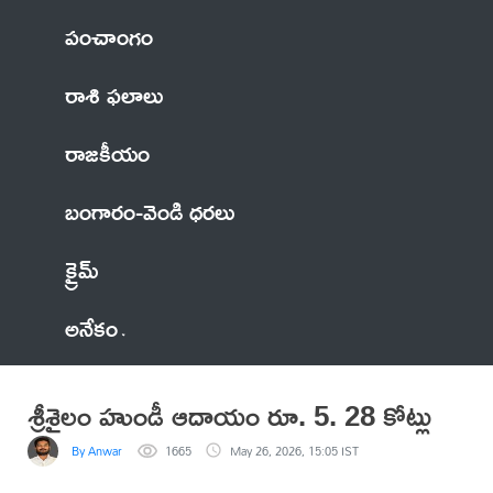
పంచాంగం
రాశి ఫలాలు
రాజకీయం
బంగారం-వెండి ధరలు
క్రైమ్
అనేకం
శ్రీశైలం హుండీ ఆదాయం రూ. 5. 28 కోట్లు
By Anwar
1665
May 26, 2026, 15:05 IST