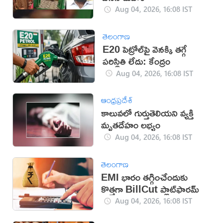
Aug 04, 2026, 16:08 IST
తెలంగాణ
E20 పెట్రోల్‌పై వెనక్కి తగ్గే
పరిస్థితి లేదు: కేంద్రం
Aug 04, 2026, 16:08 IST
ఆంధ్రప్రదేశ్
కాలువలో గుర్తుతెలియని వ్యక్తి
మృతదేహం లభ్యం
Aug 04, 2026, 16:08 IST
తెలంగాణ
EMI భారం తగ్గించేందుకు
కొత్తగా BillCut ప్లాట్‌ఫారమ్
Aug 04, 2026, 16:08 IST