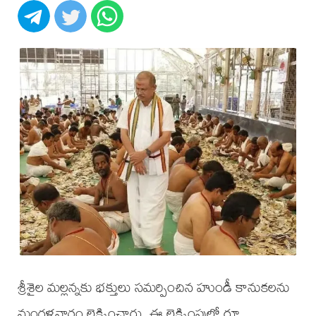
శ్రీశైల మల్లన్నకు భక్తులు సమర్పించిన హుండీ కానుకలను
మంగళవారం లెక్కించారు. ఈ లెక్కింపులో రూ.