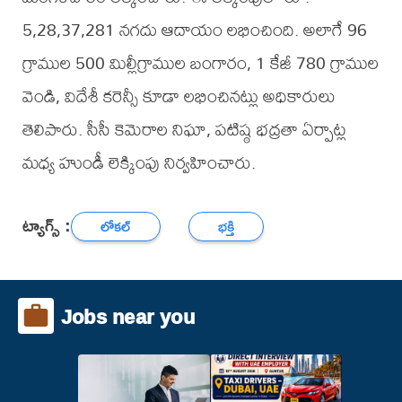
5,28,37,281 నగదు ఆదాయం లభించింది. అలాగే 96
గ్రాముల 500 మిల్లీగ్రాముల బంగారం, 1 కేజీ 780 గ్రాముల
వెండి, విదేశీ కరెన్సీ కూడా లభించినట్లు అధికారులు
తెలిపారు. సీసీ కెమెరాల నిఘా, పటిష్ఠ భద్రతా ఏర్పాట్ల
మధ్య హుండీ లెక్కింపు నిర్వహించారు.
ట్యాగ్స్ :
లోకల్
భక్తి
Jobs near you