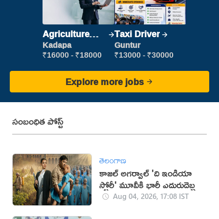
Agriculture
Taxi Driver
Labour
Kadapa
Guntur
₹16000 - ₹18000
₹13000 - ₹30000
Explore more jobs
సంబంధిత పోస్ట్
తెలంగాణ
కాజల్ అగర్వాల్ 'ది ఇండియా
స్టోరీ' మూవీకి భారీ ఎదురుదెబ్బ
Aug 04, 2026, 17:08 IST