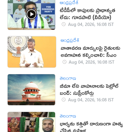
ఆంధ్రప్రదేశ్
టీడీపీలో కాపులకు ప్రాధాన్యత
లేదు: గూడపాటి (వీడియో)
Aug 04, 2026, 16:08 IST
ఆంధ్రప్రదేశ్
వాతావరణ మార్పులపై రైతులకు
అవగాహన కల్పించాలి: సీఎం
Aug 04, 2026, 16:08 IST
తెలంగాణ
బీమా లేని వాహనాలకు పెట్రోల్
బంద్: సుప్రీంకోర్టు
Aug 04, 2026, 16:08 IST
తెలంగాణ
భార్యను కత్తితో దారుణంగా హత్య
చేసిన మహిళ