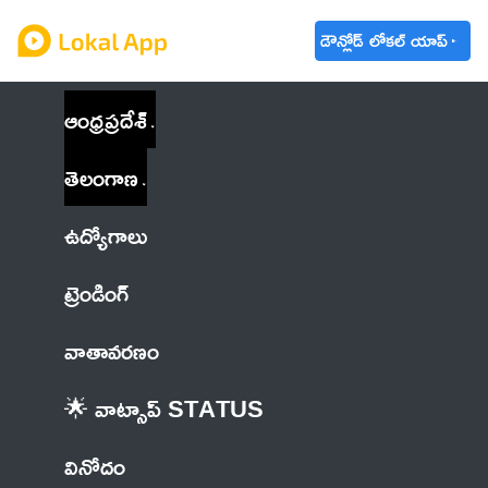
డౌన్లోడ్ లోకల్ యాప్
ఆంధ్రప్రదేశ్
తెలంగాణ
ఉద్యోగాలు
ట్రెండింగ్
వాతావరణం
🌟 వాట్సాప్ STATUS
వినోదం