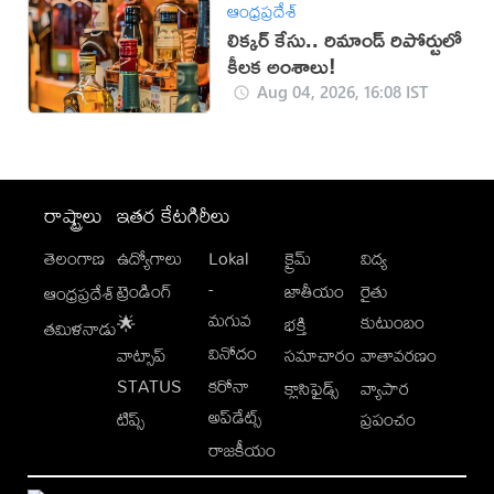
ఆంధ్రప్రదేశ్
లిక్కర్ కేసు.. రిమాండ్​ రిపోర్టులో
కీలక అంశాలు!
Aug 04, 2026, 16:08 IST
రాష్ట్రాలు
ఇతర కేటగిరీలు
తెలంగాణ
ఉద్యోగాలు
Lokal
క్రైమ్
విద్య
-
ట్రెండింగ్
జాతీయం
రైతు
ఆంధ్రప్రదేశ్
మగువ
కుటుంబం
🌟
భక్తి
తమిళనాడు
వినోదం
వాట్సాప్
సమాచారం
వాతావరణం
STATUS
కరోనా
క్లాసిఫైడ్స్
వ్యాపార
అప్‌డేట్స్
టిప్స్
ప్రపంచం
రాజకీయం