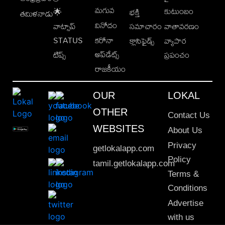
మగువ
కుటుంబం
🌟
భక్తి
తమిళనాడు
వినోదం
వాట్సాప్
సమాచారం
వాతావరణం
STATUS
కరోనా
క్లాసిఫైడ్స్
వ్యాపార
అప్‌డేట్స్
టిప్స్
ప్రపంచం
రాజకీయం
OUR
LOKAL
OTHER
Contact Us
WEBSITES
About Us
Privacy
getlokalapp.com
Policy
tamil.getlokalapp.com
Terms &
Conditions
Advertise
with us