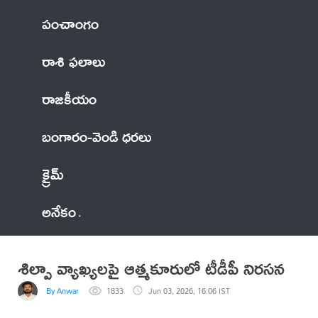
పంచాంగం
రాశి ఫలాలు
రాజకీయం
బంగారం-వెండి ధరలు
క్రైమ్
అనేకం
శిల్పా వ్యాఖ్యలపై ఆత్మకూరులో టీడీపీ నిరసన
By Anwar
1833
Jun 03, 2026, 16:06 IST