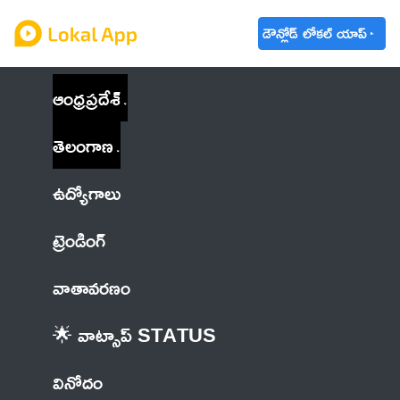
డౌన్లోడ్ లోకల్ యాప్
ఆంధ్రప్రదేశ్
తెలంగాణ
ఉద్యోగాలు
ట్రెండింగ్
వాతావరణం
🌟 వాట్సాప్ STATUS
వినోదం