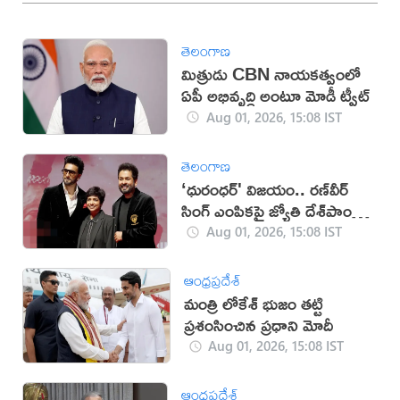
తెలంగాణ
మిత్రుడు CBN నాయకత్వంలో
ఏపీ అభివృద్ధి అంటూ మోడీ ట్వీట్‌
Aug 01, 2026, 15:08 IST
తెలంగాణ
‘ధురంధర్' విజయం.. రణ్‌వీర్
సింగ్ ఎంపికపై జ్యోతి దేశ్‌పాండే
కీలక విషయాలు వెల్లడి
Aug 01, 2026, 15:08 IST
ఆంధ్రప్రదేశ్
మంత్రి లోకేశ్ భుజం తట్టి
ప్రశంసించిన ప్రధాని మోదీ
Aug 01, 2026, 15:08 IST
ఆంధ్రప్రదేశ్