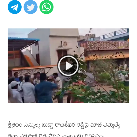
శ్రీశైలం ఎమ్మెల్యే బుడ్డా రాజశేఖర రెడ్డిపై మాజీ ఎమ్మెల్యే
శిల్పా చక్రపాణి రెడ్డి చేసిన వ్యాఖ్యలకు నిరసనగా,