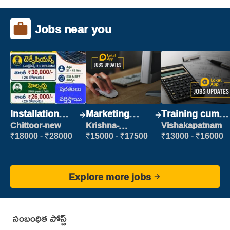
Jobs near you
Installation
Marketing
Training cum
Engineer/
Executive
Placement
Chittoor-new
Krishna-
Vishakapatnam
vijayawada
Helper
₹18000 - ₹28000
₹15000 - ₹17500
₹13000 - ₹16000
Explore more jobs
సంబంధిత పోస్ట్