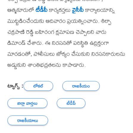
ఆత్మకూరులో
టీడీపీ
కార్యకర్తలు
వైసీపీ
కార్యాలయాన్ని
ముట్టడించేందుకు ఆదివారం ప్రయత్నించారు. శిల్పా
చక్రపాణి రెడ్డి బహిరంగ క్షమాపణ చెప్పాలని వారు
డిమాండ్ చేశారు. ఈ నిరసనతో పరిస్థితి ఉద్రిక్తంగా
మారడంతో, పోలీసులు జోక్యం చేసుకుని నిరసనకారులను
అడ్డుకుని శాంతిభద్రతలను కాపాడారు.
ట్యాగ్స్ :
లోకల్
రాజకీయం
జిల్లా వార్తలు
టీడీపీ
రాజకీయాలు