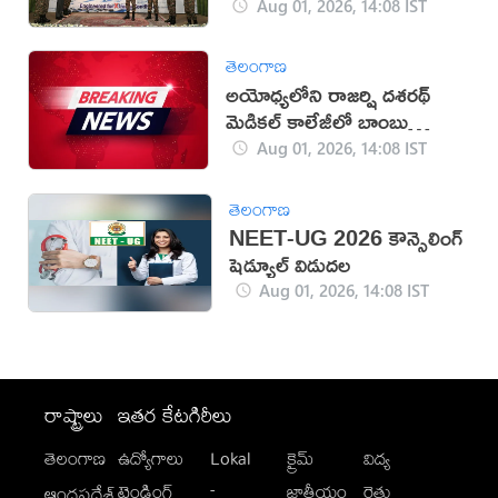
Aug 01, 2026, 14:08 IST
తెలంగాణ
అయోధ్యలోని రాజర్షి దశరథ్‌
మెడికల్‌ కాలేజీలో బాంబు
తయారీ కలకలం
Aug 01, 2026, 14:08 IST
తెలంగాణ
NEET-UG 2026 కౌన్సెలింగ్
షెడ్యూల్ విడుదల
Aug 01, 2026, 14:08 IST
రాష్ట్రాలు
ఇతర కేటగిరీలు
తెలంగాణ
ఉద్యోగాలు
Lokal
క్రైమ్
విద్య
-
ట్రెండింగ్
జాతీయం
రైతు
ఆంధ్రప్రదేశ్