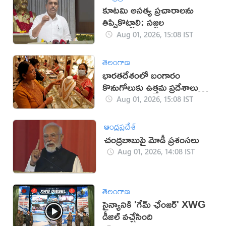
కూటమి అసత్య ప్రచారాలను
తిప్పికొట్టాలి: సజ్జల
Aug 01, 2026, 15:08 IST
తెలంగాణ
భారతదేశంలో బంగారం
కొనుగోలుకు ఉత్తమ ప్రదేశాలు
ఇవే!
Aug 01, 2026, 15:08 IST
ఆంధ్రప్రదేశ్
చంద్రబాబుపై మోడీ ప్రశంసలు
Aug 01, 2026, 14:08 IST
తెలంగాణ
సైన్యానికి 'గేమ్ ఛేంజర్' XWG
డీజిల్ వచ్చేసింది