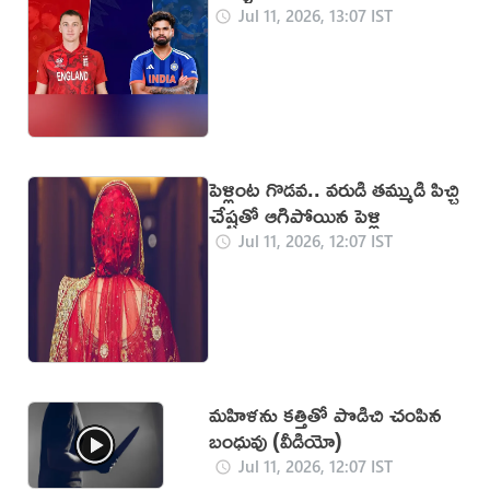
Jul 11, 2026, 13:07 IST
పెళ్లింట గొడవ.. వరుడి తమ్ముడి పిచ్చి
చేష్టతో ఆగిపోయిన పెళ్లి
Jul 11, 2026, 12:07 IST
మహిళను కత్తితో పొడిచి చంపిన
బంధువు (వీడియో)
Jul 11, 2026, 12:07 IST