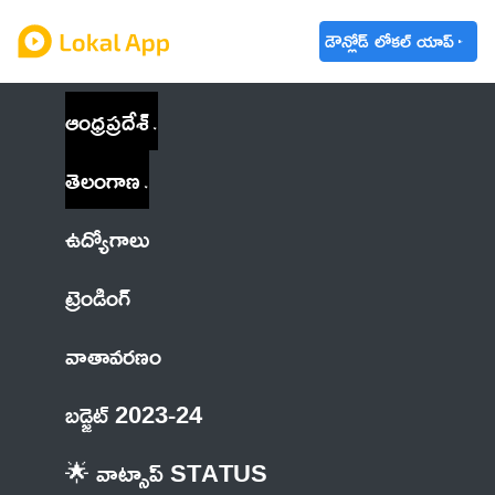
డౌన్లోడ్ లోకల్ యాప్
ఆంధ్రప్రదేశ్
తెలంగాణ
ఉద్యోగాలు
ట్రెండింగ్
వాతావరణం
బడ్జెట్ 2023-24
🌟 వాట్సాప్ STATUS