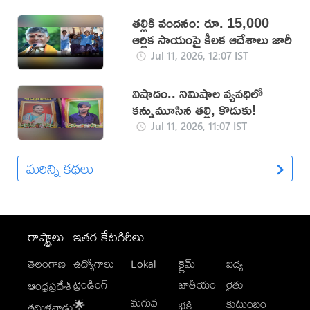
తల్లికి వందనం: రూ. 15,000
ఆర్థిక సాయంపై కీలక ఆదేశాలు జారీ
Jul 11, 2026, 12:07 IST
విషాదం.. నిమిషాల వ్యవధిలో
కన్నుమూసిన తల్లి, కొడుకు!
Jul 11, 2026, 11:07 IST
మరిన్ని కథలు
రాష్ట్రాలు
ఇతర కేటగిరీలు
తెలంగాణ
ఉద్యోగాలు
Lokal
క్రైమ్
విద్య
-
ట్రెండింగ్
జాతీయం
రైతు
ఆంధ్రప్రదేశ్
మగువ
కుటుంబం
🌟
భక్తి
తమిళనాడు