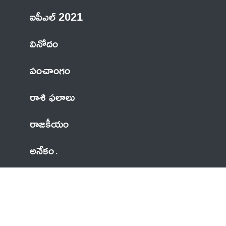
ఐపీఎల్ 2021
వినోదం
పంచాంగం
రాశి ఫలాలు
రాజకీయం
అనేకం