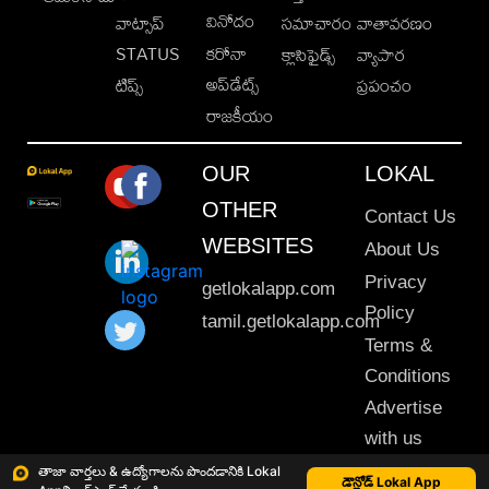
వినోదం
వాట్సాప్
సమాచారం
వాతావరణం
STATUS
కరోనా
క్లాసిఫైడ్స్
వ్యాపార
అప్‌డేట్స్
టిప్స్
ప్రపంచం
రాజకీయం
OUR
LOKAL
OTHER
Contact Us
WEBSITES
About Us
Privacy
getlokalapp.com
Policy
tamil.getlokalapp.com
Terms &
Conditions
Advertise
with us
Sitemap
తాజా వార్తలు & ఉద్యోగాలను పొందడానికి Lokal
డౌన్లోడ్ Lokal App