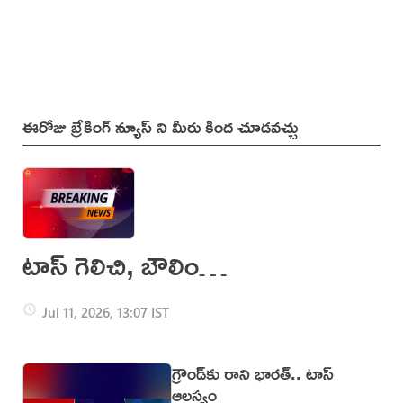
ఈరోజు బ్రేకింగ్ న్యూస్ ని మీరు కింద చూడవచ్చు
టాస్ గెలిచి, బౌలింగ్
ఎంచుకున్న భారత్
Jul 11, 2026, 13:07 IST
గ్రౌండ్‌కు రాని భారత్.. టాస్
ఆలస్యం