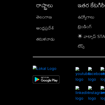
రాష్ట్రాలు
ఇతర కేటగిర
తెలంగాణ
ఉద్యోగాలు
ట్రెండింగ్
ఆంధ్రప్రదేశ్
🌟 వాట్సాప్ S
తమిళనాడు
టిప్స్