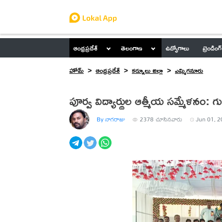
ఆంధ్రప్రదేశ్
తెలంగాణ
ఉద్యోగాలు
ట్రెండింగ్
హోమ్
ఆంధ్రప్రదేశ్
కర్నూలు జిల్లా
ఎమ్మిగనూరు
పూర్వ విద్యార్థుల ఆత్మీయ సమ్మేళనం: గ
By నాగరాజు
2378
చూసినవారు
Jun 01, 2