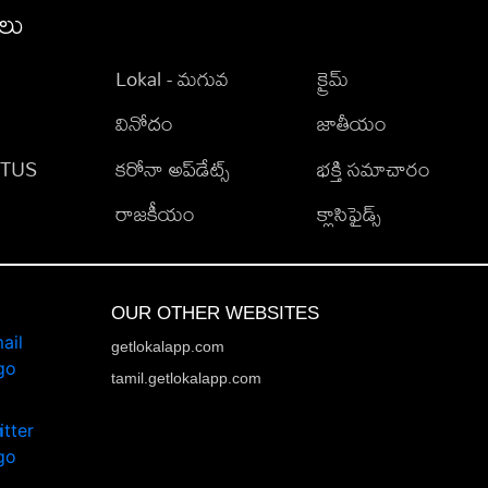
ీలు
Lokal - మగువ
క్రైమ్
వినోదం
జాతీయం
TATUS
కరోనా అప్‌డేట్స్
భక్తి సమాచారం
రాజకీయం
క్లాసిఫైడ్స్
OUR OTHER WEBSITES
getlokalapp.com
tamil.getlokalapp.com