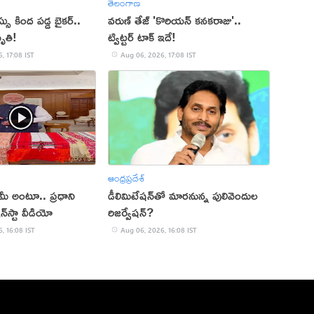
తెలంగాణ
 కింద పడ్డ బైకర్..
వరుణ్ తేజ్ 'కొరియన్ కనకరాజు'..
ృతి!
ట్విట్టర్ టాక్ ఇదే!
, 17:08 IST
Aug 06, 2026, 17:08 IST
ఆంధ్రప్రదేశ్
్ మీ అంటూ.. ప్రధాని
డీలిమిటేషన్‌తో మారనున్న పులివెందుల
‌స్టా వీడియో
రిజర్వేషన్?
, 16:08 IST
Aug 06, 2026, 16:08 IST