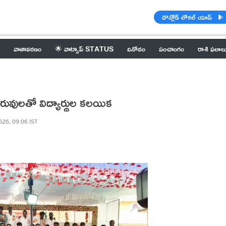
డౌన్లోడ్ లోకల్ యాప్
వాతావరణం
🌟 వాట్సాప్ STATUS
వినోదం
పంచాంగం
రాశి ఫలాల
ురువులతో విద్యార్థుల కలయిక
026, 09:06 IST