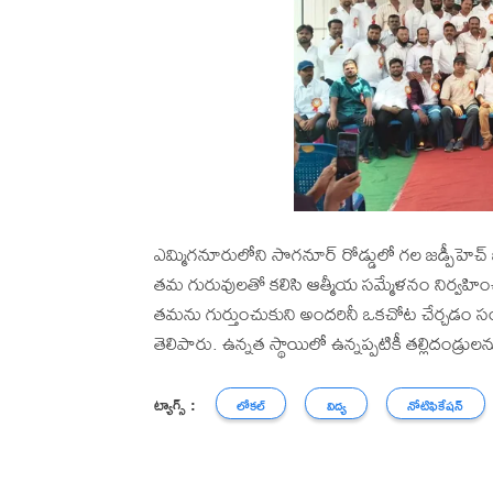
ఎమ్మిగనూరులోని సొగనూర్ రోడ్డులో గల జడ్పీహెచ్
తమ గురువులతో కలిసి ఆత్మీయ సమ్మేళనం నిర్వహిం
తమను గుర్తుంచుకుని అందరినీ ఒకచోట చేర్చడం
తెలిపారు. ఉన్నత స్థాయిలో ఉన్నప్పటికీ తల్లిదండ్ర
ట్యాగ్స్ :
లోకల్
విద్య
నోటిఫికేషన్