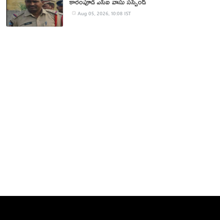
కారంపూడి ఎస్ఐ వాసు స‌స్పెండ్‌
Aug 05, 2026, 10:08 IST