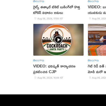
తెలంగాణ
తెలంగాణ
రైల్వే తత్కాల్ టికెట్ బుకింగ్‌లో కొత్త
VIDEO: బస్సు
టోకెన్ విధానం అమలు
యువకుడు మ
Aug 06, 2026, 17:08 IST
Aug 06, 2026
తెలంగాణ
తెలంగాణ
VIDEO: భవిష్యత్ కార్యాచరణ
గెట్ రెడీ విత
ప్రకటించిన CJP
మోదీ మరో ఇన్
Aug 06, 2026, 16:08 IST
Aug 06, 2026