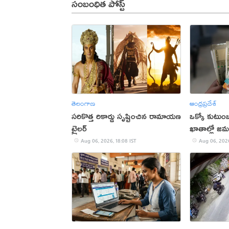
సంబంధిత పోస్ట్
తెలంగాణ
ఆంధ్రప్రదేశ్
సరికొత్త రికార్డు సృష్టించిన రామాయణ
ఒక్కో కుటుంబ
ట్రైలర్‌
ఖాతాల్లో జ‌
ప్ర‌భుత్వం..!
Aug 06, 2026, 18:08 IST
Aug 06, 2026