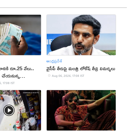
ఆంధ్రప్రదేశ్
ానికి రూ.25 వేలు..
వైసీపీ తీరుపై మంత్రి లోకేష్ తీవ్ర విమర్శలు
మ చేయ‌నున్న
Aug 06, 2026, 17:08 IST
, 17:08 IST