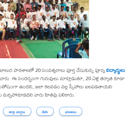
 బాలుర పాఠశాలలో 20 సంవత్సరాలు పూర్తి చేసుకున్న పూర్వ
విద్యార్థులు
చారు. ఈ సందర్భంగా గురువులు మాట్లాడుతూ, 20 ఏళ్ల తర్వాత కూడా
 సంతోషంగా ఉందని, ఇలా కలవడం వల్ల స్నేహాలు బలపడతాయని
ులను మర్చిపోకూడదని వారు హితవు పలికారు.
జిల్లా వార్తలు
వీసా
ఫలితాలు