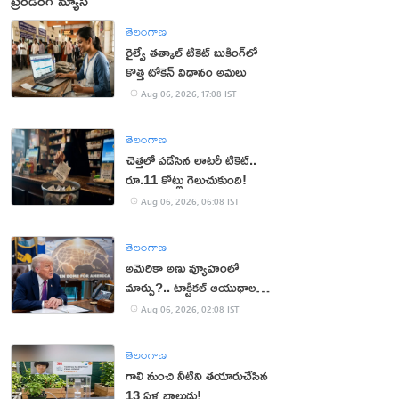
ట్రెండింగ్ న్యూస్
తెలంగాణ
రైల్వే తత్కాల్ టికెట్ బుకింగ్‌లో
కొత్త టోకెన్ విధానం అమలు
Aug 06, 2026, 17:08 IST
తెలంగాణ
చెత్తలో పడేసిన లాటరీ టికెట్..
రూ.11 కోట్లు గెలుచుకుంది!
Aug 06, 2026, 06:08 IST
తెలంగాణ
అమెరికా అణు వ్యూహంలో
మార్పు?.. టాక్టికల్ ఆయుధాలకు
ప్రాధాన్యం!
Aug 06, 2026, 02:08 IST
తెలంగాణ
గాలి నుంచి నీటిని తయారుచేసిన
13 ఏళ్ల బాలుడు!