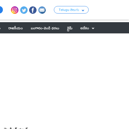
Telugu తెలుగు
ు
రాజకీయం
బంగారం-వెండి ధరలు
క్రైమ్
అనేకం