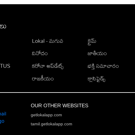
ీలు
Lokal - మగువ
క్రైమ్
వినోదం
జాతీయం
TATUS
కరోనా అప్‌డేట్స్
భక్తి సమాచారం
రాజకీయం
క్లాసిఫైడ్స్
OUR OTHER WEBSITES
getlokalapp.com
tamil.getlokalapp.com