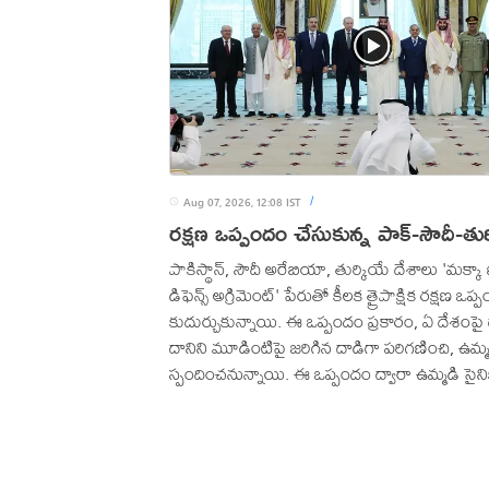
Aug 07, 2026, 12:08 IST
/
రక్షణ ఒప్పందం చేసుకున్న పాక్‌-సౌదీ-తు
పాకిస్థాన్, సౌదీ అరేబియా, తుర్కియే దేశాలు 'మక్కా
డిఫెన్స్‌ అగ్రిమెంట్‌' పేరుతో కీలక త్రైపాక్షిక రక్షణ ఒప
కుదుర్చుకున్నాయి. ఈ ఒప్పందం ప్రకారం, ఏ దేశంపై 
దానిని మూడింటిపై జరిగిన దాడిగా పరిగణించి, ఉమ్
స్పందించనున్నాయి. ఈ ఒప్పందం ద్వారా ఉమ్మడి సైని
రక్షణ దళాలకు ప్రత్యేక శిక్షణ, సాంకేతిక పరిజ్ఞానం బద
సమాచారం మార్పిడికి మార్గం సుగమం కానుంది. 
దేశాల మధ్య రక్షణ సహకారాన్ని మరింత బలోపేతం చేస