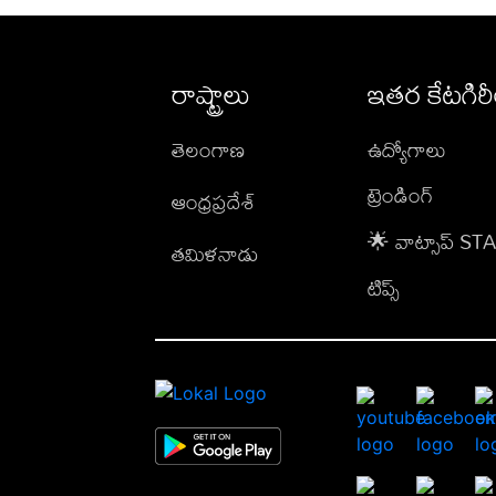
రాష్ట్రాలు
ఇతర కేటగిర
తెలంగాణ
ఉద్యోగాలు
ట్రెండింగ్
ఆంధ్రప్రదేశ్
🌟 వాట్సాప్ S
తమిళనాడు
టిప్స్