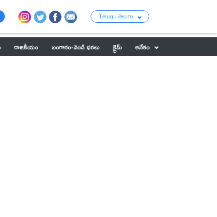
Telugu తెలుగు
ు
రాజకీయం
బంగారం-వెండి ధరలు
క్రైమ్
అనేకం