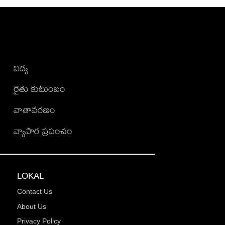
విద్య
రైతు కుటుంబం
వాతావరణం
వ్యాపార ప్రపంచం
LOKAL
Contact Us
About Us
Privacy Policy