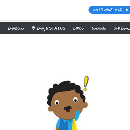
డౌన్లోడ్ లోకల్ యాప్
వాతావరణం
🌟 వాట్సాప్ STATUS
వినోదం
పంచాంగం
రాశి ఫలాల