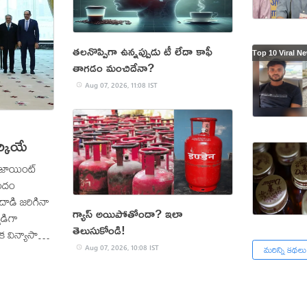
తలనొప్పిగా ఉన్నప్పుడు టీ లేదా కాఫీ
తాగడం మంచిదేనా?
Aug 07, 2026, 11:08 IST
ర్కియే
 జాయింట్‌
్పందం
దాడి జరిగినా
గ్యాస్ అయిపోతోందా? ఇలా
మడిగా
తెలుసుకోండి!
క విన్యాసాలు,
మరిన్ని కథలు
ిలీ, నిఘా
Aug 07, 2026, 10:08 IST
ఇది ఈ మూడు
్తుంది.