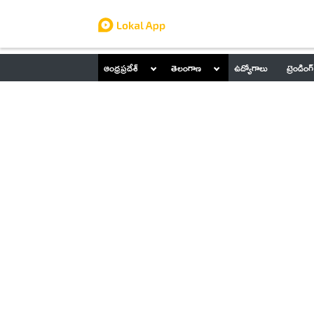
ఆంధ్రప్రదేశ్
తెలంగాణ
ఉద్యోగాలు
ట్రెండింగ్