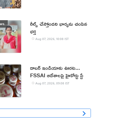
రీల్స్ చేస్తోందని భార్యను చంపిన
Top 10 Viral News 🔥
భర్త
Aug 07, 2026, 10:08 IST
డాబర్‌ ఇండియాకు ఊరట...
FSSAI ఆదేశాలపై హైకోర్టు స్టే
Aug 07, 2026, 09:08 IST