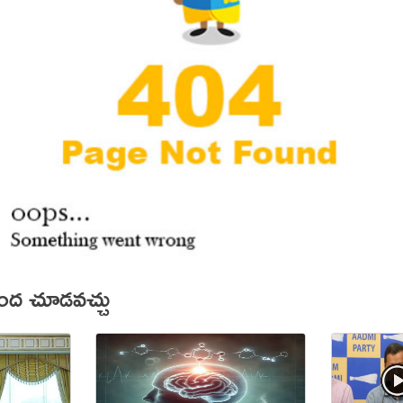
కింద చూడవచ్చు