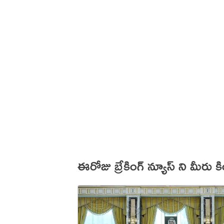
ఈరోజు బ్రేకింగ్ న్యూస్ ని మీరు 