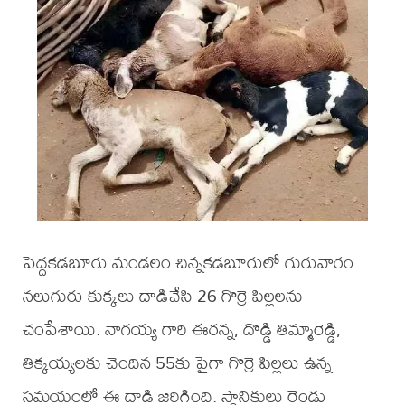
పెద్దకడబూరు మండలం చిన్నకడబూరులో గురువారం
నలుగురు కుక్కలు దాడిచేసి 26 గొర్రె పిల్లలను
చంపేశాయి. నాగయ్య గారి ఈరన్న, దొడ్డి తిమ్మారెడ్డి,
తిక్కయ్యల‌కు చెందిన 55కు పైగా గొర్రె పిల్లలు ఉన్న
సమయంలో ఈ దాడి జరిగింది. స్థానికులు రెండు