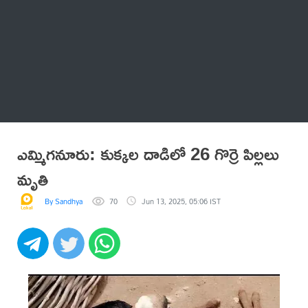
Thatstelugu
బిగ్ బాస్
అనేకం
ఎమ్మిగనూరు: కుక్కల దాడిలో 26 గొర్రె పిల్లలు
మృతి
By Sandhya
70
Jun 13, 2025, 05:06 IST