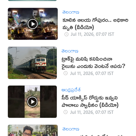
తెలంగాణ
కూలిన ఆలయ గోపురం.. అధికారి
మృతి (వీడియో)
Jul 11, 2026, 07:07 IST
తెలంగాణ
ట్రాక్‌పై మనిషి కనిపించినా
రైలును ఎందుకు వెంటనే ఆపరు?
Jul 11, 2026, 07:07 IST
ఆంధ్రప్రదేశ్
సీడ్ యాక్సిస్ రోడ్డుకు ఇవ్వని
పొలాలు స్వాధీనం (వీడియో)
Jul 11, 2026, 07:07 IST
తెలంగాణ