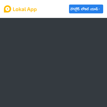
డౌన్లోడ్ లోకల్ యాప్
ఆంధ్రప్రదేశ్
తెలంగాణ
ఉద్యోగాలు
ట్రెండింగ్
వాతావరణం
బడ్జెట్ 2023-24
🌟 వాట్సాప్ STATUS