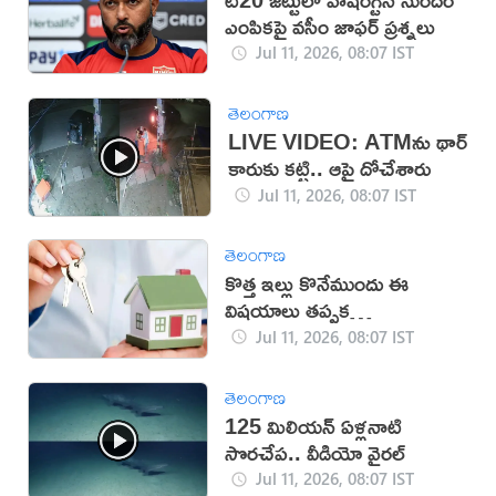
ఎంపికపై వసీం జాఫర్ ప్రశ్నలు
Jul 11, 2026, 08:07 IST
తెలంగాణ
LIVE VIDEO: ATMను థార్
కారుకు కట్టి.. ఆపై దోచేశారు
Jul 11, 2026, 08:07 IST
తెలంగాణ
కొత్త ఇల్లు కొనేముందు ఈ
విషయాలు తప్పక
పరిశీలించండి!
Jul 11, 2026, 08:07 IST
తెలంగాణ
125 మిలియన్ ఏళ్లనాటి
సొరచేప.. వీడియో వైరల్
Jul 11, 2026, 08:07 IST