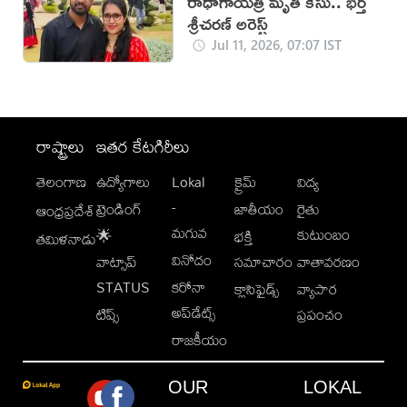
రాధాగాయత్రి మృతి కేసు.. భర్త
శ్రీచరణ్ అరెస్ట్
Jul 11, 2026, 07:07 IST
రాష్ట్రాలు
ఇతర కేటగిరీలు
తెలంగాణ
ఉద్యోగాలు
Lokal
క్రైమ్
విద్య
-
ట్రెండింగ్
జాతీయం
రైతు
ఆంధ్రప్రదేశ్
మగువ
కుటుంబం
🌟
భక్తి
తమిళనాడు
వినోదం
వాట్సాప్
సమాచారం
వాతావరణం
STATUS
కరోనా
క్లాసిఫైడ్స్
వ్యాపార
అప్‌డేట్స్
టిప్స్
ప్రపంచం
రాజకీయం
OUR
LOKAL