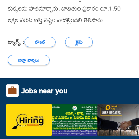
కుక్కలను హతమార్చారు. బాధితుల ప్రకారం రూ.1.50
లక్షల వరకు ఆస్తి నష్టం వాటిల్లిందని తెలిపారు.
ట్యాగ్స్ :
లోకల్
క్రైమ్
జిల్లా వార్తలు
Jobs near you