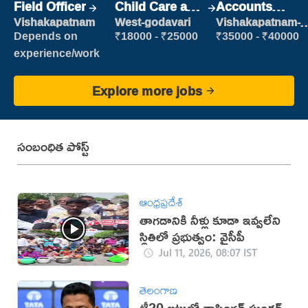
Field Officer
Child Care and
Accounts
Patient care
Clerk
Vishakapatnam
West-godavari
Vishakapatnam-
new
Depends on
₹18000 - ₹25000
₹35000 - ₹40000
experience/work
Explore more jobs
సంబంధిత పోస్ట్
ఆంధ్రప్రదేశ్
తాగడానికి నీళ్లు కూడా ఇవ్వలేని
స్థితిలో ప్రభుత్వం: వైసీపీ
Jul 11, 2026, 08:07 IST
తెలంగాణ
టీ20 జట్టులో వాషింగ్టన్ సుందర్