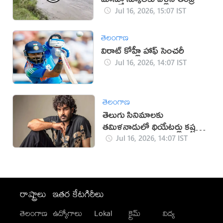
Jul 16, 2026, 15:07 IST
తెలంగాణ
విరాట్ కోహ్లీ హాఫ్ సెంచరీ
Jul 16, 2026, 14:07 IST
తెలంగాణ
తెలుగు సినిమాలకు
తమిళనాడులో థియేటర్లు కష్టమే:
కిరణ్ అబ్బవరం
Jul 16, 2026, 14:07 IST
రాష్ట్రాలు
ఇతర కేటగిరీలు
తెలంగాణ
ఉద్యోగాలు
Lokal
క్రైమ్
విద్య