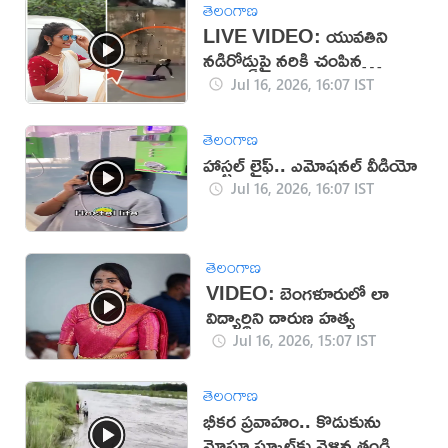
తెలంగాణ
LIVE VIDEO: యువతిని
నడిరోడ్డుపై నరికి చంపిన
కిరాతకుడు
Jul 16, 2026, 16:07 IST
తెలంగాణ
హాస్టల్ లైఫ్.. ఎమోషనల్ వీడియో
Jul 16, 2026, 16:07 IST
తెలంగాణ
VIDEO: బెంగళూరులో లా
విద్యార్థిని దారుణ హత్య
Jul 16, 2026, 15:07 IST
తెలంగాణ
భీకర ప్రవాహం.. కొడుకును
మోస్తూ స్కూల్‌కు వెళ్లిన తండ్రి