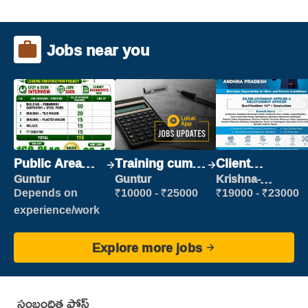
Jobs near you
Public Area
Training cum
Client
Cleaner
Placement
Relationship
Guntur
Guntur
Krishna-
vijayawada
Executive
Depends on
₹10000 - ₹25000
₹19000 - ₹23000
experience/work
Explore more jobs
సంబంధిత పోస్ట్