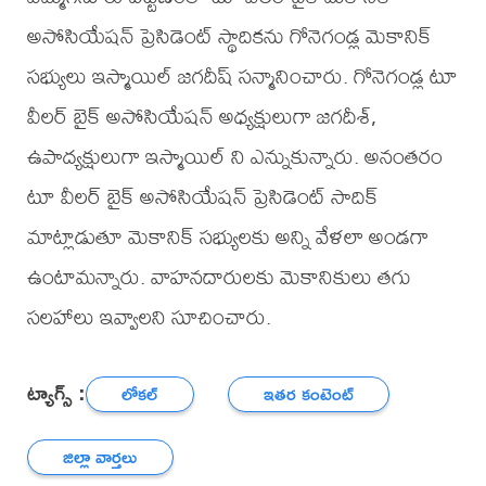
అసోసియేషన్ ప్రెసిడెంట్ స్థాదికను గోనెగండ్ల మెకానిక్
సభ్యులు ఇస్మాయిల్ జగదీష్ సన్మానించారు. గోనెగండ్ల టూ
వీలర్ బైక్ అసోసియేషన్ అధ్యక్షులుగా జగదీశ్,
ఉపాద్యక్షులుగా ఇస్మాయిల్ ని ఎన్నుకున్నారు. అనంతరం
టూ వీలర్ బైక్ అసోసియేషన్ ప్రెసిడెంట్ సాదిక్
మాట్లాడుతూ మెకానిక్ సభ్యులకు అన్ని వేళలా అండగా
ఉంటామన్నారు. వాహనదారులకు మెకానికులు తగు
సలహాలు ఇవ్వాలని సూచించారు.
ట్యాగ్స్ :
లోకల్
ఇతర కంటెంట్
జిల్లా వార్తలు