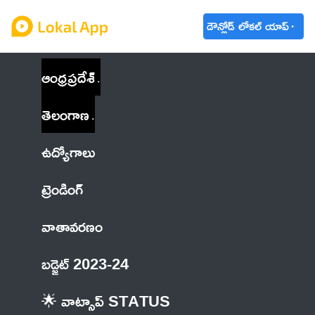
డౌన్లోడ్ లోకల్ యాప్
ఆంధ్రప్రదేశ్
తెలంగాణ
ఉద్యోగాలు
ట్రెండింగ్
వాతావరణం
బడ్జెట్ 2023-24
🌟 వాట్సాప్ STATUS