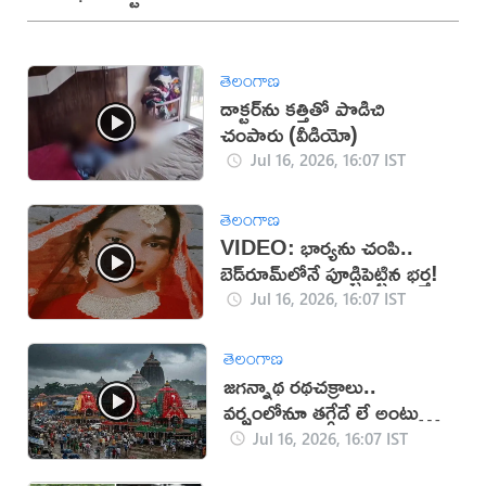
తెలంగాణ
డాక్టర్‌ను కత్తితో పొడిచి
చంపారు (వీడియో)
Jul 16, 2026, 16:07 IST
తెలంగాణ
VIDEO: భార్యను చంపి..
బెడ్‌రూమ్‌లోనే పూడ్చిపెట్టిన భర్త!
Jul 16, 2026, 16:07 IST
తెలంగాణ
జగన్నాథ రథచక్రాలు..
వర్షంలోనూ తగ్గేదే లే అంటున్న
భక్తులు
Jul 16, 2026, 16:07 IST