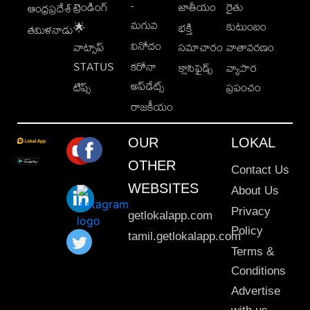
-
ట్రెండింగ్
జాతీయం
రైతు
ఆంధ్రప్రదేశ్
మగువ
కుటుంబం
🌟
భక్తి
తమిళనాడు
వినోదం
వాట్సాప్
సమాచారం
వాతావరణం
STATUS
కరోనా
క్లాసిఫైడ్స్
వ్యాపార
అప్‌డేట్స్
టిప్స్
ప్రపంచం
రాజకీయం
OUR
LOKAL
OTHER
Contact Us
WEBSITES
About Us
Privacy
getlokalapp.com
Policy
tamil.getlokalapp.com
Terms &
Conditions
Advertise