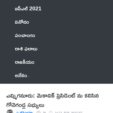
ఐపీఎల్ 2021
వినోదం
పంచాంగం
రాశి ఫలాలు
రాజకీయం
అనేకం
ఎమ్మిగనూరు: మెకానిక్ ప్రెసిడెంట్ ను కలిసిన
గోనెగండ్ల సభ్యులు
By 𝗞𝗵𝗮𝘀𝗶𝗺
79
Jul 13, 2025, 16:07 IST