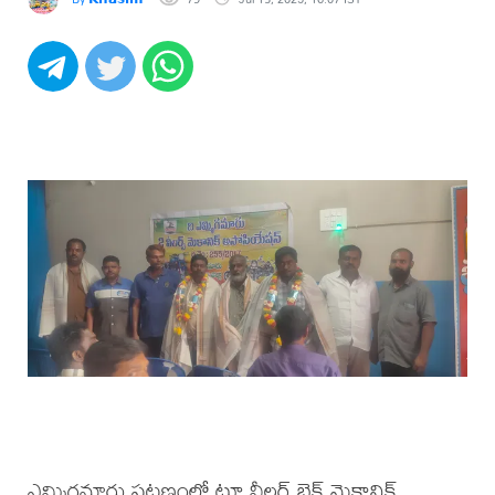
ఎమ్మిగనూరు పట్టణంలో టూ వీలర్ బైక్ మెకానిక్