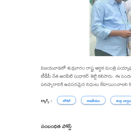
విజయవాడలో శుక్రవారం రాష్ట్ర ఆర్థిక మంత్రి పయ్యా
టీడీపీ నేత ఆరవీటి సుధాకర్ శెట్టి కలిసారు. ఈ సంద
పరిష్కారానికి అవసరమైన నిధులు కేటాయించాలని కో
ట్యాగ్స్ :
లోకల్
రాజకీయం
జిల్లా వార్తల
సంబంధిత పోస్ట్