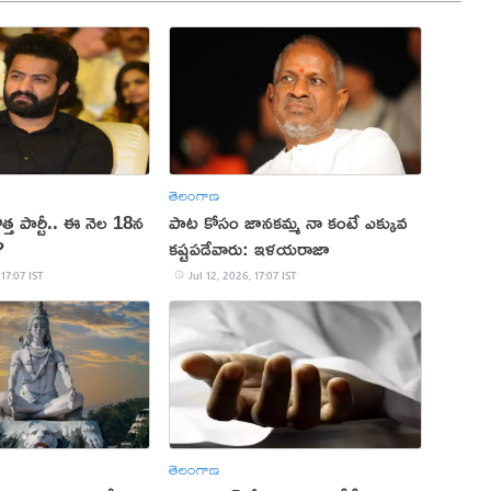
తెలంగాణ
ొత్త పార్టీ.. ఈ నెల 18న
పాట కోసం జానకమ్మ నా కంటే ఎక్కువ
?
కష్టపడేవారు: ఇళయరాజా
 17:07 IST
Jul 12, 2026, 17:07 IST
తెలంగాణ