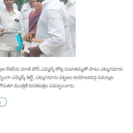
వుల కేశవ్‌ను మాజీ డోన్ ఎమ్మెల్యే కోట్ల సుజాతమ్మతో పాటు ఎమ్మిగనూరు
ర్భంగా ఎమ్మెల్యే శెట్టి, ఎమ్మిగనూరు పట్టణం నియోజకవర్గ సమస్యల
రుతూ మంత్రికి వినతిపత్రం సమర్పించారు.
ు