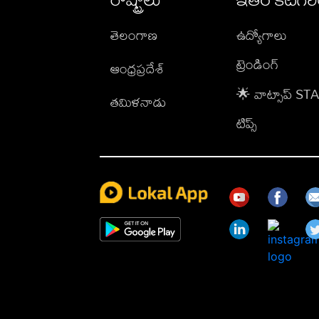
తెలంగాణ
ఉద్యోగాలు
ట్రెండింగ్
ఆంధ్రప్రదేశ్
🌟 వాట్సాప్ S
తమిళనాడు
టిప్స్