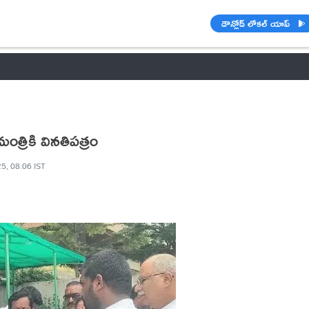
డౌన్లోడ్ లోకల్ యాప్
వాతావరణం
బడ్జెట్ 2023-24
🌟 వాట్సాప్ STATUS
ఐపీఎల్ 2021
త్రికి వినతిపత్రం
5, 08:06 IST