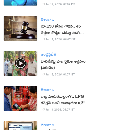
Jul 12, 2026, 07:07 IST
తెలంగాణ
రూ.150 కోసం గొడవ.. 45
ఏళ్లుగా కోర్టుల చుట్టూ తిరిగి
రూ.5-6 లక్షల ఖర్చు పెట్టారు
Jul 12, 2026, 06:07 IST
ఆంధ్రప్రదేశ్
హెరిటేజ్‌పై పాల రైతుల ఆగ్ర‌హం
(వీడియో)
Jul 12, 2026, 01:07 IST
తెలంగాణ
ఇల్లు మారుతున్నారా?.. LPG
కనెక్షన్ బదిలీ నిబంధనలు ఇవే!
Jul 11, 2026, 06:07 IST
తెలంగాణ