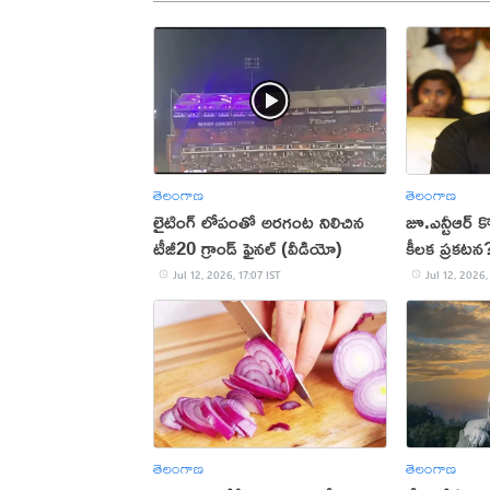
తెలంగాణ
తెలంగాణ
లైటింగ్ లోపంతో అరగంట నిలిచిన
జూ.ఎన్టీఆర్ క
టీజీ20 గ్రాండ్ ఫైనల్ (వీడియో)
కీలక ప్రకటన
Jul 12, 2026, 17:07 IST
Jul 12, 2026,
తెలంగాణ
తెలంగాణ