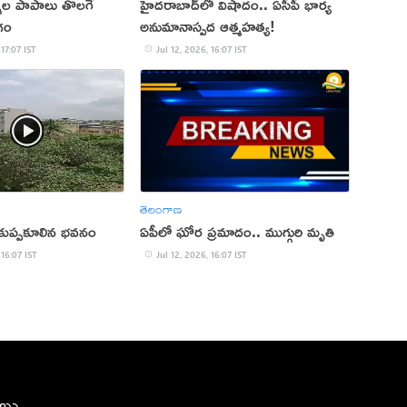
న్మల పాపాలు తొలగే
హైదరాబాద్‌లో విషాదం.. ఏసీపీ భార్య
గం
అనుమానాస్పద ఆత్మహత్య!
 17:07 IST
Jul 12, 2026, 16:07 IST
తెలంగాణ
ో కుప్పకూలిన భవనం
ఏపీలో ఘోర ప్రమాదం.. ముగ్గురి మృతి
 16:07 IST
Jul 12, 2026, 16:07 IST
ీలు