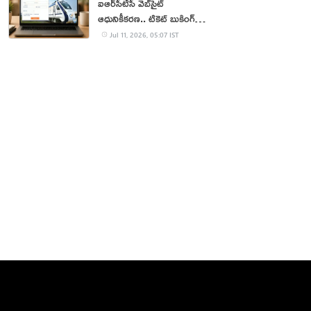
ఐఆర్‌సీటీసీ వెబ్‌సైట్
ఆధునికీకరణ.. టికెట్ బుకింగ్
సులభతరం
Jul 11, 2026, 05:07 IST