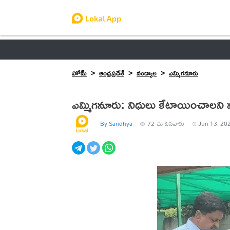
ఆంధ్రప్రదేశ్
తెలంగాణ
ఉద్యోగాలు
ట్రెండింగ్
హోమ్
ఆంధ్రప్రదేశ్
నంద్యాల
ఎమ్మిగనూరు
ఎమ్మిగనూరు: నిధులు కేటాయించాలని మం
By Sandhya
72
చూసినవారు
Jun 13, 202