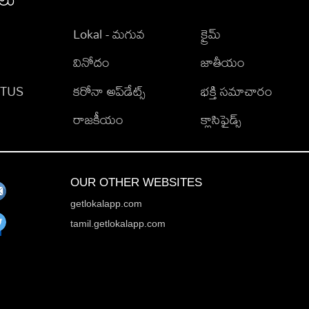
Lokal - మగువ
క్రైమ్
వినోదం
జాతీయం
TATUS
కరోనా అప్‌డేట్స్
భక్తి సమాచారం
రాజకీయం
క్లాసిఫైడ్స్
OUR OTHER WEBSITES
getlokalapp.com
tamil.getlokalapp.com