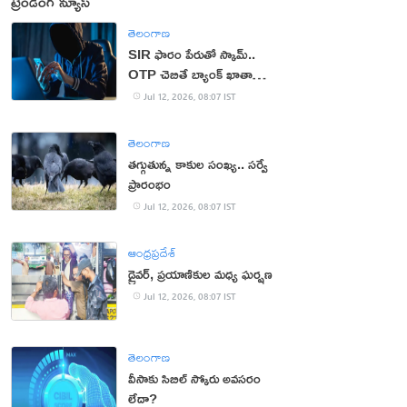
ట్రెండింగ్ న్యూస్
తెలంగాణ
SIR ఫారం పేరుతో స్కామ్..
OTP చెబితే బ్యాంక్ ఖాతా
ఖాళీ!
Jul 12, 2026, 08:07 IST
తెలంగాణ
తగ్గుతున్న కాకుల సంఖ్య.. సర్వే
ప్రారంభం
Jul 12, 2026, 08:07 IST
ఆంధ్రప్రదేశ్
డ్రైవర్, ప్రయాణికుల మధ్య ఘర్షణ
Jul 12, 2026, 08:07 IST
తెలంగాణ
వీసాకు సిబిల్ స్కోరు అవసరం
లేదా?