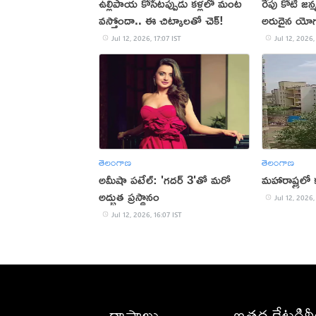
ఉల్లిపాయ కోసేటప్పుడు కళ్లలో మంట
రేపు కోటి జ
వస్తోందా.. ఈ చిట్కాలతో చెక్!
అరుదైన యో
Jul 12, 2026, 17:07 IST
Jul 12, 2026,
తెలంగాణ
తెలంగాణ
అమీషా పటేల్: 'గదర్ 3'తో మరో
మహారాష్ట్రల
అద్భుత ప్రస్థానం
Jul 12, 2026,
Jul 12, 2026, 16:07 IST
రాష్ట్రాలు
ఇతర కేటగిర