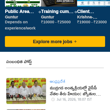
Public Area
Training cum
Client
Cleaner
Placement
Relationship
Guntur
Guntur
Krishna-
vijayawada
Executive
Depends on
₹10000 - ₹25000
₹19000 - ₹23000
experience/work
Explore more jobs
సంబంధిత పోస్ట్
ఆంధ్రప్రదేశ్
ముద్రగడ అంత్యక్రియల్లో వైసీపీ
నేతల తీరు హేయం: జ్యోతుల
నెహ్రూ
Jul 16, 2026, 18:07 IST