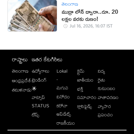
తెలంగాణ
ముద్రా లోన్ ద్వారా..రూ. 20
లక్షల వరకు రుణం!
Jul 16, 2026, 16:07 IST
రాష్ట్రాలు
ఇతర కేటగిరీలు
తెలంగాణ
ఉద్యోగాలు
Lokal
క్రైమ్
విద్య
-
ట్రెండింగ్
జాతీయం
రైతు
ఆంధ్రప్రదేశ్
మగువ
కుటుంబం
🌟
భక్తి
తమిళనాడు
వినోదం
వాట్సాప్
సమాచారం
వాతావరణం
STATUS
కరోనా
క్లాసిఫైడ్స్
వ్యాపార
అప్‌డేట్స్
టిప్స్
ప్రపంచం
రాజకీయం