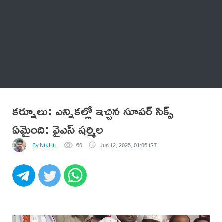
Thatstelugu
బిగ్ బాస్
అనేకం
కర్నూలు: ఎన్నికల్లో ఇచ్చిన సూపర్ సిక్స్
ఏమైంది: వైఎస్ షర్మిల
By NIKHIL
60
Jun 12, 2025, 01:06 IST