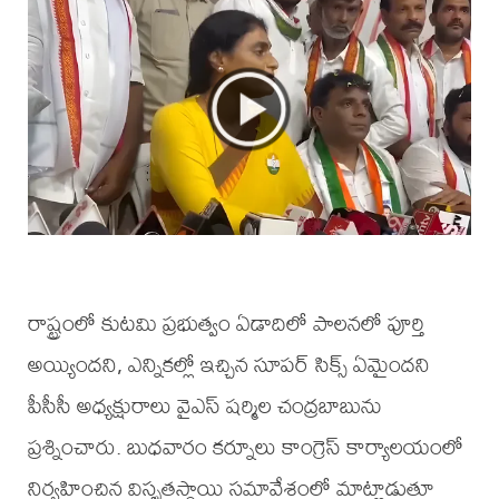
రాష్ట్రంలో కుటమి ప్రభుత్వం ఏడాదిలో పాలనలో పూర్తి
అయ్యిందని, ఎన్నికల్లో ఇచ్చిన సూపర్ సిక్స్ ఏమైందని
పీసీసీ అధ్యక్షురాలు వైఎస్ షర్మిల చంద్రబాబును
ప్రశ్నించారు. బుధవారం కర్నూలు కాంగ్రెస్ కార్యాలయంలో
నిర్వహించిన విస్తృతస్థాయి సమావేశంలో మాట్లాడుతూ