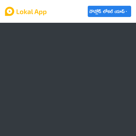
డౌన్లోడ్ లోకల్ యాప్
ఆంధ్రప్రదేశ్
తెలంగాణ
ఉద్యోగాలు
ట్రెండింగ్
వాతావరణం
బడ్జెట్ 2023-24
🌟 వాట్సాప్ STATUS