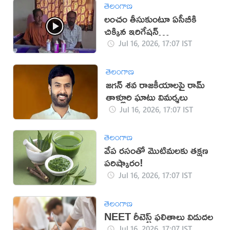
తెలంగాణ
లంచం తీసుకుంటూ ఏసీబీకి
చిక్కిన ఇరిగేషన్
అధికారులు(వీడియో)
Jul 16, 2026, 17:07 IST
తెలంగాణ
జగన్ శవ రాజకీయాలపై రామ్
తాళ్లూరి ఘాటు విమర్శలు
Jul 16, 2026, 17:07 IST
తెలంగాణ
వేప రసంతో మొటిమలకు తక్షణ
పరిష్కారం!
Jul 16, 2026, 17:07 IST
తెలంగాణ
NEET రీటెస్ట్ ఫలితాలు విడుదల
Jul 16, 2026, 17:07 IST