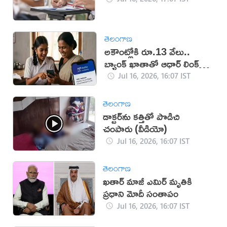
తెలంగాణ
అకౌంట్లోకి రూ.13 వేలు..
బ్యాంక్ ఖాతాతో ఆధార్ లింక్
తప్పనిసరి!
Jul 16, 2026, 16:07 IST
తెలంగాణ
డాక్టర్‌ను కత్తితో పొడిచి
చంపారు (వీడియో)
Jul 16, 2026, 16:07 IST
తెలంగాణ
ఖతార్ మాజీ ఎమిర్ మృతికి
ప్రధాని మోదీ సంతాపం
Jul 16, 2026, 16:07 IST