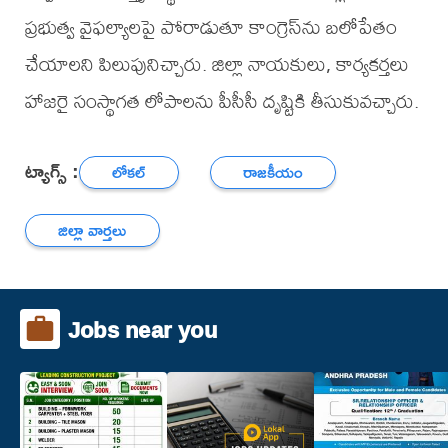
ప్రభుత్వ వైఫల్యాలపై పోరాడుతూ కాంగ్రెస్‌ను బలోపేతం
చేయాలని పిలుపునిచ్చారు. జిల్లా నాయకులు, కార్యకర్తలు
హాజరై సంస్థాగత లోపాలను పీసీసీ దృష్టికి తీసుకువచ్చారు.
ట్యాగ్స్ :
లోకల్
రాజకీయం
జిల్లా వార్తలు
Jobs near you