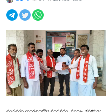
నందవరం మండలంలోని నందవరం, ముగతి, కనకవీడు