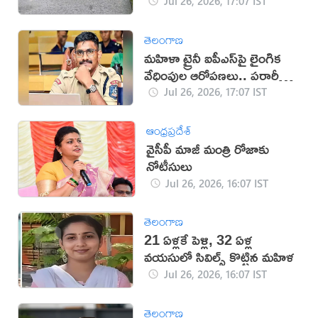
తీవ్ర వర్ష హెచ్చరికలు జారీ!
Jul 26, 2026, 17:07 IST
తెలంగాణ
మహిళా ట్రైనీ ఐపీఎస్‌పై లైంగిక
వేధింపుల ఆరోపణలు.. పరారీలో
ఉదయ్!
Jul 26, 2026, 17:07 IST
ఆంధ్రప్రదేశ్
వైసీపీ మాజీ మంత్రి రోజాకు
నోటీసులు
Jul 26, 2026, 16:07 IST
తెలంగాణ
21 ఏళ్లకే పెళ్లి, 32 ఏళ్ల
వయసులో సివిల్స్ కొట్టిన మహిళ
Jul 26, 2026, 16:07 IST
తెలంగాణ