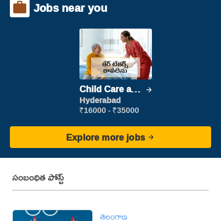
Jobs near you
Child Care and
Patient care
Hyderabad
₹16000 - ₹35000
Explore more jobs
సంబంధిత పోస్ట్
తెలంగాణ