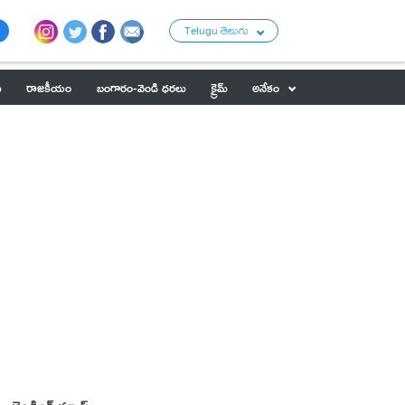
Telugu తెలుగు
ు
రాజకీయం
బంగారం-వెండి ధరలు
క్రైమ్
అనేకం