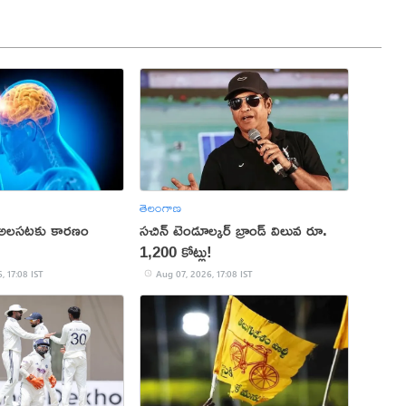
తెలంగాణ
 అలసటకు కారణం
సచిన్ టెండూల్కర్ బ్రాండ్ విలువ రూ.
1,200 కోట్లు!
, 17:08 IST
Aug 07, 2026, 17:08 IST