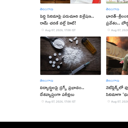
తెలంగాణ
తెలంగాణ
పెద్ది సినిమాపై పరుచూరి విశ్లేషణ..
భారత్-శ్రీలం
రామ్ చరణ్ వల్లే హిట్!
ప్రవేశం.. బోర
Aug 07, 2026, 17:08 IST
Aug 07, 2026
తెలంగాణ
తెలంగాణ
విద్యార్థులపై డ్రగ్స్ ప్రభావం..
నెట్‌ఫ్లిక్స్‌లో
దేశవ్యాప్తంగా పరీక్షలు
సినిమాగా ‘ధు
Aug 07, 2026, 17:08 IST
Aug 07, 2026