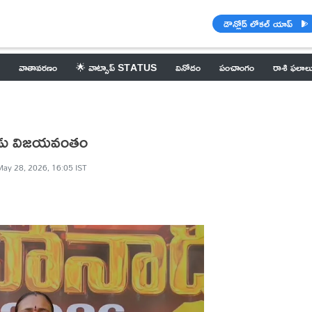
డౌన్లోడ్ లోకల్ యాప్
వాతావరణం
🌟 వాట్సాప్ STATUS
వినోదం
పంచాంగం
రాశి ఫలాల
నాడు విజయవంతం
ay 28, 2026, 16:05 IST