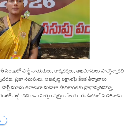
సంఖ్యలో పార్టీ నాయకులు, కార్యకర్తలు, అభిమానులు పాల్గొన్నారని
్యాచరణ, ప్రజా సమస్యలు, అభివృద్ధి లక్ష్యాలపై కీలక తీర్మానాలు
 పార్టీ మూడు తరాలుగా మహిళా సాధికారతకు ప్రాధాన్యతనిస్తూ,
పెట్టిందని ఆమె హర్షం వ్యక్తం చేశారు. ఈ డిజిటల్ మహానాడు
ు