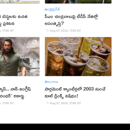
ఆంధ్రప్రదేశ్
క టెస్టులకు ఉచిత
సీఎం చంద్రబాబుపై టీడీపీ నేతల్లో
్డు ప్రకటన
అసంతృప్తి?
, 17:08 IST
Aug 07, 2026, 17:08 IST
తెలంగాణ
 వ్యూస్.. నాన్-ఇంగ్లీష్
పార్లమెంట్ క్యాంటీన్లలో 2003 నుంచే
రంధర్’ రికార్డు
కూల్ డ్రింక్స్ నిషేధం!
, 17:08 IST
Aug 07, 2026, 17:08 IST