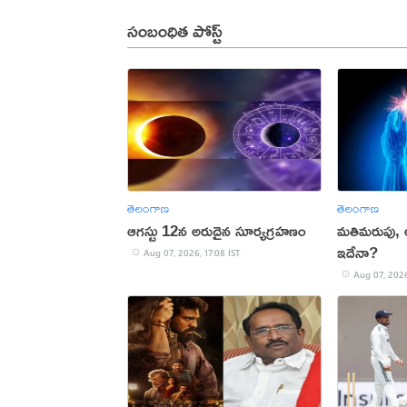
సంబంధిత పోస్ట్
తెలంగాణ
తెలంగాణ
ఆగస్టు 12న అరుదైన సూర్యగ్రహణం
మతిమరుపు,
ఇదేనా?
Aug 07, 2026, 17:08 IST
Aug 07, 2026