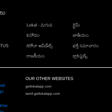
ీలు
Lokal - మగువ
క్రైమ్
వినోదం
జాతీయం
TATUS
కరోనా అప్‌డేట్స్
భక్తి సమాచారం
రాజకీయం
క్లాసిఫైడ్స్
OUR OTHER WEBSITES
getlokalapp.com
tamil.getlokalapp.com