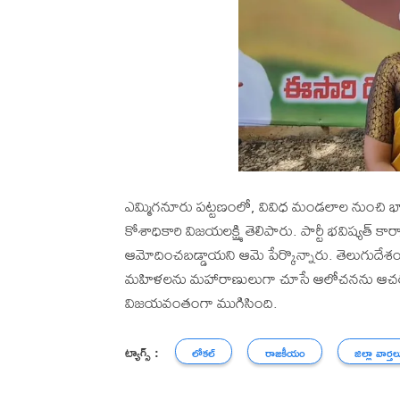
ఎమ్మిగనూరు పట్టణంలో, వివిధ మండలాల నుంచి భారీ 
కోశాధికారి విజయలక్ష్మి తెలిపారు. పార్టీ భవిష్యత్ కార
ఆమోదించబడ్డాయని ఆమె పేర్కొన్నారు. తెలుగుదేశం
మహిళలను మహారాణులుగా చూసే ఆలోచనను ఆచరణలో 
విజయవంతంగా ముగిసింది.
ట్యాగ్స్ :
లోకల్
రాజకీయం
జిల్లా వార్తల