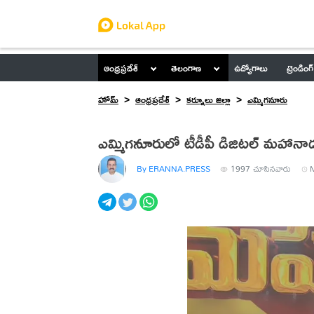
ఆంధ్రప్రదేశ్
తెలంగాణ
ఉద్యోగాలు
ట్రెండింగ్
హోమ్
ఆంధ్రప్రదేశ్
కర్నూలు జిల్లా
ఎమ్మిగనూరు
ఎమ్మిగనూరులో టీడీపీ డిజిటల్ మహా
By ERANNA.PRESS
1997
చూసినవారు
M