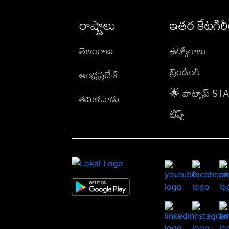
రాష్ట్రాలు
ఇతర కేటగిర
తెలంగాణ
ఉద్యోగాలు
ట్రెండింగ్
ఆంధ్రప్రదేశ్
🌟 వాట్సాప్ S
తమిళనాడు
టిప్స్