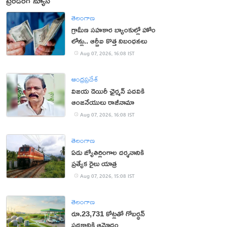
ట్రెండింగ్ న్యూస్
తెలంగాణ
గ్రామీణ సహకార బ్యాంకుల్లో హోం
లోన్లు.. ఆర్బీఐ కొత్త నిబంధనలు
Aug 07, 2026, 16:08 IST
ఆంధ్రప్రదేశ్
విజయ డెయిరీ ఛైర్మన్ పదవికి
ఆంజనేయులు రాజీనామా
Aug 07, 2026, 16:08 IST
తెలంగాణ
ఏడు జ్యోతిర్లింగాల దర్శనానికి
ప్రత్యేక రైలు యాత్ర
Aug 07, 2026, 15:08 IST
తెలంగాణ
రూ.23,731 కోట్లతో గోబర్ధన్
పథకానికి ఆమోదం