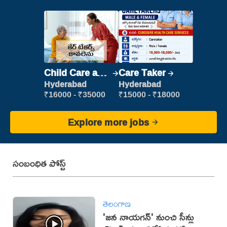
Child Care and
Care Taker
Patient care
Hyderabad
Hyderabad
₹16000 - ₹35000
₹15000 - ₹18000
Explore more jobs
సంబంధిత పోస్ట్
తెలంగాణ
'జన నాయగన్' నుంచి సీన్లు