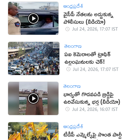
ఆంధ్రప్రదేశ్
వైసీపీ నేతలను అడ్డుకున్న
పోలీసులు (వీడియో)
Jul 24, 2026, 17:07 IST
తెలంగాణ
ఏఐ కెమెరాలతో ట్రాఫిక్
ఉల్లంఘనులకు చెక్!
Jul 24, 2026, 17:07 IST
తెలంగాణ
భార్యతో గొడవపడి బ్రిడ్జిపై
ఉరివేసుకున్న భర్త (వీడియో)
Jul 24, 2026, 16:07 IST
ఆంధ్రప్రదేశ్
టీడీపీ ఎమ్మెల్యేపై సొంత పార్టీ