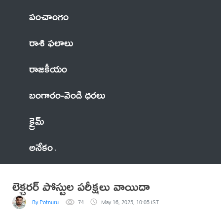
పంచాంగం
రాశి ఫలాలు
రాజకీయం
బంగారం-వెండి ధరలు
క్రైమ్
అనేకం
లెక్చరర్ పోస్టుల పరీక్షలు వాయిదా
By Potnuru
74
May 16, 2025, 10:05 IST