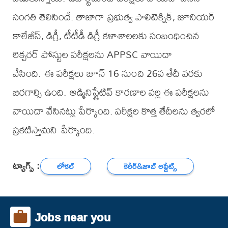
సంగతి తెలిసిందే. తాజాగా ప్రభుత్వ పాలిటెక్నిక్, జూనియర్
కాలేజీస్, డిగ్రీ, టీటీడీ డిగ్రీ కళాశాలలకు సంబంధించిన
లెక్చరర్ పోస్టుల పరీక్షలను APPSC వాయిదా
వేసింది. ఈ పరీక్షలు జూన్ 16 నుంచి 26వ తేదీ వరకు
జరగాల్సి ఉంది. అడ్మినిస్ట్రేటివ్ కారణాల వల్ల ఈ పరీక్షలను
వాయిదా వేసినట్లు పేర్కొంది. పరీక్షల కొత్త తేదీలను త్వరలో
ప్రకటిస్తామని పేర్కొంది.
ట్యాగ్స్ :
లోకల్
కెరీర్‌&జాబ్ అప్డేట్స్
Jobs near you