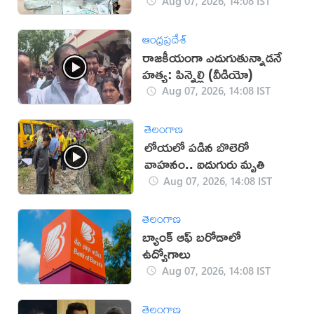
Aug 07, 2026, 14:08 IST
ఆంధ్రప్రదేశ్
రాజకీయంగా ఎదుగుతున్నాడనే
హత్య: పిన్నెల్లి (వీడియో)
Aug 07, 2026, 14:08 IST
తెలంగాణ
లోయలో పడిన బొలెరో
వాహనం.. ఐదుగురు మృతి
Aug 07, 2026, 14:08 IST
తెలంగాణ
బ్యాంక్ ఆఫ్ బరోడాలో
ఉద్యోగాలు
Aug 07, 2026, 14:08 IST
తెలంగాణ