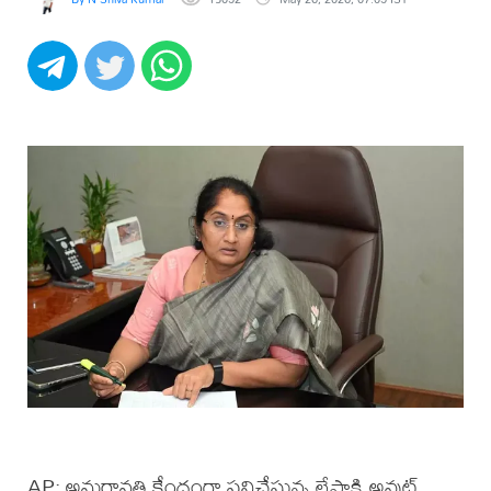
AP: అమరావతి కేంద్రంగా పనిచేస్తున్న లేపాక్షి అవుట్