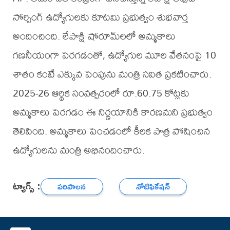
సోర్సింగ్ ఉద్యోగులకు కూటమి ప్రభుత్వం శుభవార్త
అందించింది. లేపాక్షి షోరూమ్‌లలో అమ్మకాలు
గణనీయంగా పెరగడంతో, ఉద్యోగుల మూల వేతనంపై 10
శాతం కంటే ఎక్కువ పెంపును మంత్రి సవిత ప్రకటించారు.
2025-26 ఆర్థిక సంవత్సరంలో రూ.60.75 కోట్లకు
అమ్మకాలు పెరగడం ఈ నిర్ణయానికి కారణమని ప్రభుత్వం
తెలిపింది. అమ్మకాలు పెంచడంలో కీలక పాత్ర పోషించిన
ఉద్యోగులను మంత్రి అభినందించారు.
ట్యాగ్స్ :
పరిపాలన
నోటిఫికేషన్