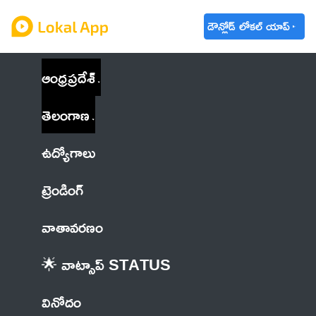
డౌన్లోడ్ లోకల్ యాప్
ఆంధ్రప్రదేశ్
తెలంగాణ
ఉద్యోగాలు
ట్రెండింగ్
వాతావరణం
🌟 వాట్సాప్ STATUS
వినోదం