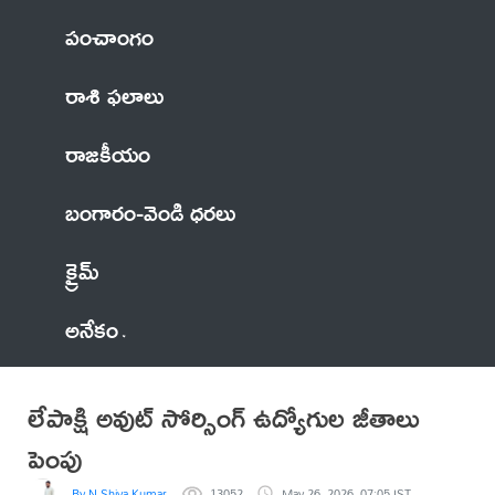
పంచాంగం
రాశి ఫలాలు
రాజకీయం
బంగారం-వెండి ధరలు
క్రైమ్
అనేకం
లేపాక్షి అవుట్ సోర్సింగ్ ఉద్యోగుల జీతాలు
పెంపు
By N Shiva Kumar
13052
May 26, 2026, 07:05 IST