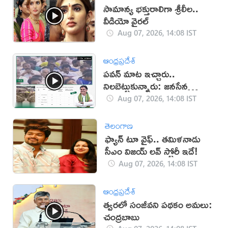
సామాన్య భక్తురాలిగా శ్రీలీల..
వీడియో వైరల్
Aug 07, 2026, 14:08 IST
ఆంధ్రప్రదేశ్
పవన్ మాట ఇచ్చారు..
నిలబెట్టుకున్నారు: జనసేన
(వీడియో)
Aug 07, 2026, 14:08 IST
తెలంగాణ
ఫ్యాన్ టూ వైఫ్.. తమిళనాడు
సీఎం విజయ్ లవ్ స్టోరీ ఇదే!
Aug 07, 2026, 14:08 IST
ఆంధ్రప్రదేశ్
త్వరలో సంజీవని పథకం అమలు:
చంద్రబాబు