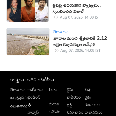
త్రిషపై ఉదయనిధి వ్యాఖ్యలు..
స్పందించిన విశాల్
Aug 07, 2026, 14:08 IST
తెలంగాణ
జూరాల నుంచి శ్రీశైలానికి 2.12
లక్షల క్యూసెక్కుల ఇన్‌ఫ్లో
Aug 07, 2026, 14:08 IST
రాష్ట్రాలు
ఇతర కేటగిరీలు
తెలంగాణ
ఉద్యోగాలు
Lokal
క్రైమ్
విద్య
-
ట్రెండింగ్
జాతీయం
రైతు
ఆంధ్రప్రదేశ్
మగువ
కుటుంబం
🌟
భక్తి
తమిళనాడు
వినోదం
వాట్సాప్
సమాచారం
వాతావరణం