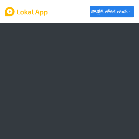
డౌన్లోడ్ లోకల్ యాప్
ఆంధ్రప్రదేశ్
తెలంగాణ
ఉద్యోగాలు
ట్రెండింగ్
వాతావరణం
🌟 వాట్సాప్ STATUS
వినోదం