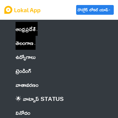
డౌన్లోడ్ లోకల్ యాప్
ఆంధ్రప్రదేశ్
తెలంగాణ
ఉద్యోగాలు
ట్రెండింగ్
వాతావరణం
🌟 వాట్సాప్ STATUS
వినోదం