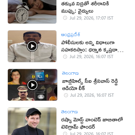
తక్కువ నిద్రతో శరీరానికి
ముప్పు: వైద్యులు
Jul 29, 2026, 17:07 IST
ఆంధ్రప్రదేశ్
పోలీసులకు అన్ని విధాలుగా
సహకరిస్తాం: ధర్మాన కృష్ణదాస్
(వీడియో)
Jul 29, 2026, 16:07 IST
తెలంగాణ
జూబ్లీహిల్స్ సీఐ శ్రీనివాస్ రెడ్డి
ఆడియో లీక్
Jul 29, 2026, 16:07 IST
తెలంగాణ
రష్యా మోస్ట్ వాంటెడ్ జాబితాలో
టెలిగ్రామ్ ఫౌండర్
Jul 29, 2026, 16:07 IST