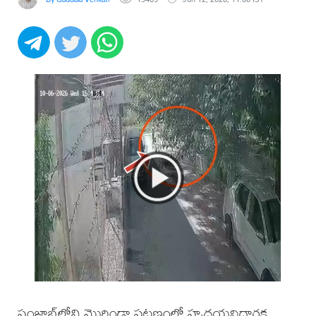
పంజాబ్‌లోని మొరిండా పట్టణంలో హృదయవిదారక