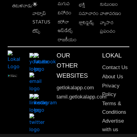
మగువ
కుటుంబం
🌟
భక్తి
తమిళనాడు
వినోదం
వాట్సాప్
సమాచారం
వాతావరణం
STATUS
కరోనా
క్లాసిఫైడ్స్
వ్యాపార
అప్‌డేట్స్
టిప్స్
ప్రపంచం
రాజకీయం
OUR
LOKAL
OTHER
Contact Us
WEBSITES
About Us
Privacy
getlokalapp.com
Policy
tamil.getlokalapp.com
Terms &
Conditions
Advertise
with us