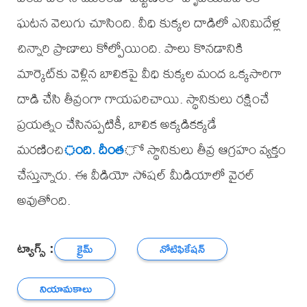
ఘటన వెలుగు చూసింది. వీధి కుక్కల దాడిలో ఎనిమిదేళ్ల
చిన్నారి ప్రాణాలు కోల్పోయింది. పాలు కొనడానికి
మార్కెట్‌కు వెళ్లిన బాలికపై వీధి కుక్కల మంద ఒక్కసారిగా
దాడి చేసి తీవ్రంగా గాయపరిచాయి. స్థానికులు రక్షించే
ప్రయత్నం చేసినప్పటికీ, బాలిక అక్కడికక్కడే
మరణించి
ంది. దీంత
ో స్థానికులు తీవ్ర ఆగ్రహం వ్యక్తం
చేస్తున్నారు. ఈ వీడియో సోషల్ మీడియాలో వైరల్
అవుతోంది.
ట్యాగ్స్ :
క్రైమ్
నోటిఫికేషన్
నియామకాలు