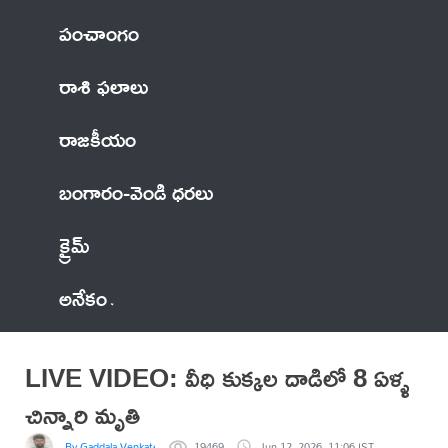
పంచాంగం
రాశి ఫలాలు
రాజకీయం
బంగారం-వెండి ధరలు
క్రైమ్
అనేకం
LIVE VIDEO: వీధి కుక్కల దాడిలో 8 ఏళ్ళ
చిన్నారి మృతి
By Gaddala VenkateswaraRao
19469
Jun 12, 2026, 11:06 IST