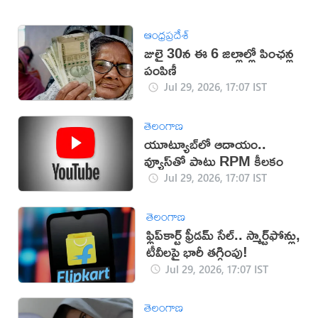
ఆంధ్రప్రదేశ్
జులై 30న ఈ 6 జిల్లాల్లో పింఛన్ల
పంపిణీ
Jul 29, 2026, 17:07 IST
తెలంగాణ
యూట్యూబ్‌లో ఆదాయం..
వ్యూస్‌తో పాటు RPM కీలకం
Jul 29, 2026, 17:07 IST
తెలంగాణ
ఫ్లిప్‌కార్ట్ ఫ్రీడమ్ సేల్.. స్మార్ట్‌ఫోన్లు,
టీవీలపై భారీ తగ్గింపు!
Jul 29, 2026, 17:07 IST
తెలంగాణ