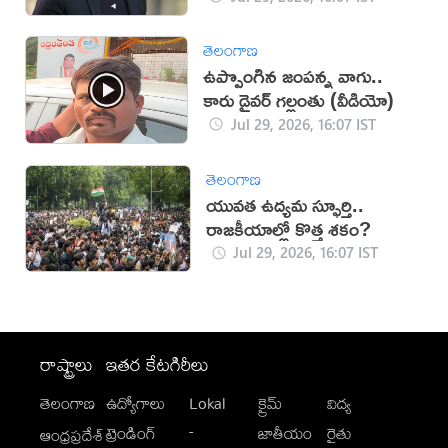
తెలంగాణ
ఉప్పొంగిన జంపన్న వాగు..
కారు డ్రైవర్ గల్లంతు (వీడియో)
Jul 29, 2026, 16:07 IST
తెలంగాణ
యువత ఉద్యమ స్ఫూర్తి..
రాజకీయాల్లో కొత్త శకం?
Jul 29, 2026, 16:07 IST
రాష్ట్రాలు
ఇతర కేటగిరీలు
తెలంగాణ
ఉద్యోగాలు
Lokal
క్రైమ్
విద్య
-
ట్రెండింగ్
జాతీయం
రైతు
ఆంధ్రప్రదేశ్