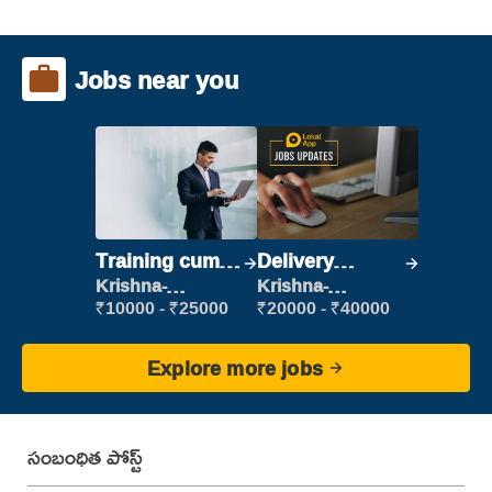
Jobs near you
Training cum
Delivery
Placement
Executive
Krishna-
Krishna-
vijayawada
vijayawada
₹10000 - ₹25000
₹20000 - ₹40000
Explore more jobs
సంబంధిత పోస్ట్