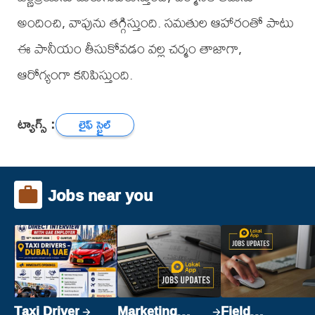
అందించి, వాపును తగ్గిస్తుంది. సమతుల ఆహారంతో పాటు
ఈ పానీయం తీసుకోవడం వల్ల చర్మం తాజాగా,
ఆరోగ్యంగా కనిపిస్తుంది.
ట్యాగ్స్ :
లైఫ్ స్టైల్
Jobs near you
Taxi Driver
Marketing
Field