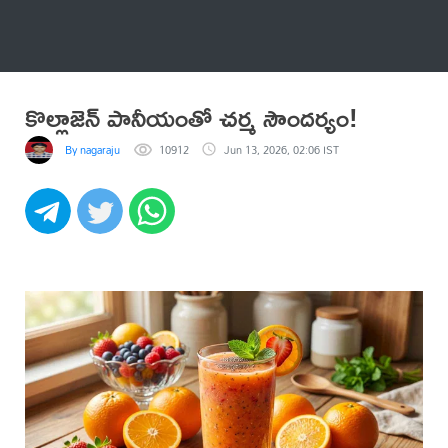
అనేకం
కొల్లాజెన్ పానీయంతో చర్మ సౌందర్యం!
By nagaraju
10912
Jun 13, 2026, 02:06 IST