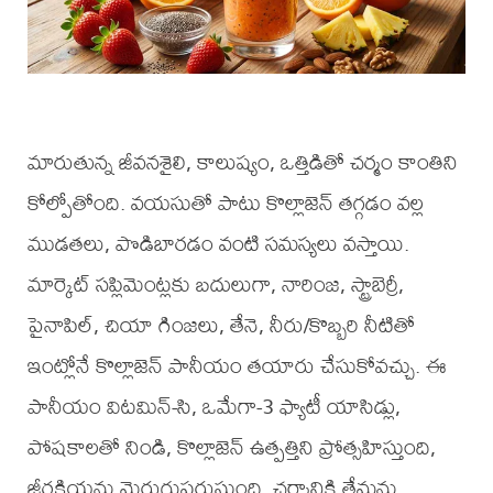
మారుతున్న జీవనశైలి, కాలుష్యం, ఒత్తిడితో చర్మం కాంతిని
కోల్పోతోంది. వయసుతో పాటు కొల్లాజెన్ తగ్గడం వల్ల
ముడతలు, పొడిబారడం వంటి సమస్యలు వస్తాయి.
మార్కెట్ సప్లిమెంట్లకు బదులుగా, నారింజ, స్ట్రాబెర్రీ,
పైనాపిల్, చియా గింజలు, తేనె, నీరు/కొబ్బరి నీటితో
ఇంట్లోనే కొల్లాజెన్ పానీయం తయారు చేసుకోవచ్చు. ఈ
పానీయం విటమిన్-సి, ఒమేగా-3 ఫ్యాటీ యాసిడ్లు,
పోషకాలతో నిండి, కొల్లాజెన్ ఉత్పత్తిని ప్రోత్సహిస్తుంది,
జీర్ణక్రియను మెరుగుపరుస్తుంది, చర్మానికి తేమను