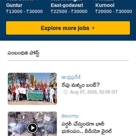
Executive
Marketing
Guntur
East-godavari
Kurnool
Executive
₹13000 - ₹30000
₹22500 - ₹30000
₹20000 - ₹30000
Explore more jobs
సంబంధిత పోస్ట్
ఆంధ్రప్రదేశ్
రేపు మన్యం బంద్‌?
Aug 07, 2026, 02:08 IST
తెలంగాణ
సర్జరీ చేస్తుండగా భారీ
భుకంపం.. వీడియో వైరల్