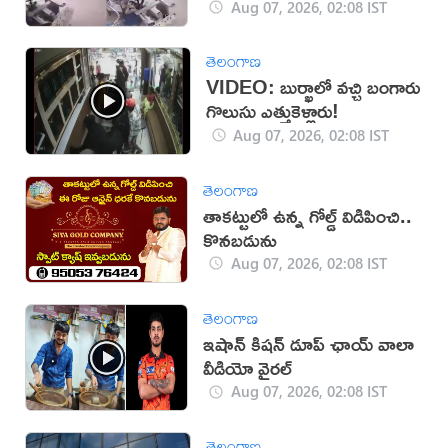
Aug 07, 2026, 02:08 IST
తెలంగాణ
VIDEO: బుర్ఖాలో వచ్చి బంగారు
గొలుసు ఎత్తుకెళ్లారు!
Aug 07, 2026, 02:08 IST
తెలంగాణ
తాకట్టులో ఉన్న గోల్డ్ విడిపించి..
కొనబడును
Aug 07, 2026, 02:08 IST
తెలంగాణ
ఇషాన్ కిషన్ డూప్ ఛాయ్ వాలా
వీడియో వైరల్
Aug 07, 2026, 02:08 IST
తెలంగాణ