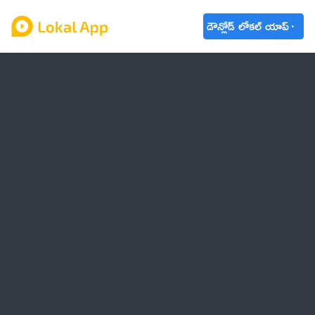
డౌన్లోడ్ లోకల్ యాప్
ఆంధ్రప్రదేశ్
తెలంగాణ
ఉద్యోగాలు
ట్రెండింగ్
వాతావరణం
🌟 వాట్సాప్ STATUS
వినోదం