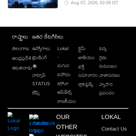
Aug 07, 2026, 02:08 IST
రాష్ట్రాలు
ఇతర కేటగిరీలు
తెలంగాణ
ఉద్యోగాలు
Lokal
క్రైమ్
విద్య
-
ట్రెండింగ్
జాతీయం
రైతు
ఆంధ్రప్రదేశ్
మగువ
కుటుంబం
🌟
భక్తి
తమిళనాడు
వినోదం
వాట్సాప్
సమాచారం
వాతావరణం
STATUS
కరోనా
క్లాసిఫైడ్స్
వ్యాపార
అప్‌డేట్స్
టిప్స్
ప్రపంచం
రాజకీయం
OUR
LOKAL
OTHER
Contact Us