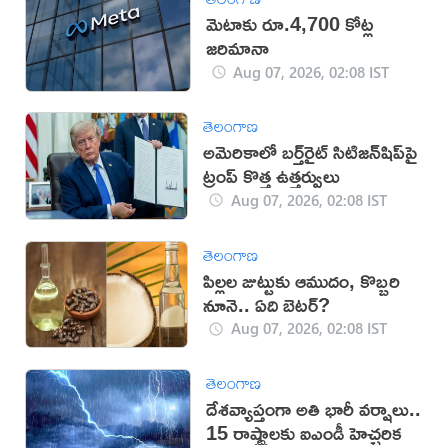
మెటాకు రూ.4,700 కోట్ల
జరిమానా
Aug 07, 2026, 02:08 IST
తెలంగాణ
అమెరికాలో బర్త్‌రైట్ సిటిజన్‌షిప్‌పై
ట్రంప్ కొత్త ఉత్తర్వులు
Aug 07, 2026, 02:08 IST
తెలంగాణ
పిల్లల జుట్టుకు ఆముదం, కొబ్బరి
నూనె.. ఏది బెటర్?
Aug 07, 2026, 02:08 IST
తెలంగాణ
దేశవ్యాప్తంగా అతి భారీ వర్షాలు..
15 రాష్ట్రాలకు ఐఎండీ హెచ్చరిక