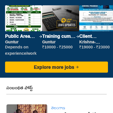
Public Area
Training cum
Client
Cleaner
Placement
Relationship
Guntur
Guntur
Krishna-
vijayawada
Executive
Depends on
₹10000 - ₹25000
₹19000 - ₹23000
experience/work
Explore more jobs
సంబంధిత పోస్ట్
తెలంగాణ