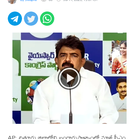
AP: చిత్తూరు జిల్లాలోని బంగారుపాళ్యాంలో మాజీ సీఎం