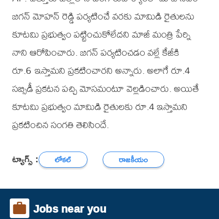
జగన్ మోహన్ రెడ్డి పర్యటించే వరకు మామిడి రైతులను
కూటమి ప్రభుత్వం పట్టించుకోలేదని మాజీ మంత్రి పేర్ని
నాని ఆరోపించారు. జగన్ పర్యటించడం వల్లే కేజీకి
రూ.6 ఇస్తామని ప్రకటించారని అన్నారు. అలాగే రూ.4
సబ్సిడీ ప్రకటన పచ్చి మోసమంటూ వెల్లడించారు. అయితే
కూటమి ప్రభుత్వం మామిడి రైతులకు రూ.4 ఇస్తామని
ప్రకటించిన సంగతి తెలిసిందే.
ట్యాగ్స్ :
లోకల్
రాజకీయం
Jobs near you