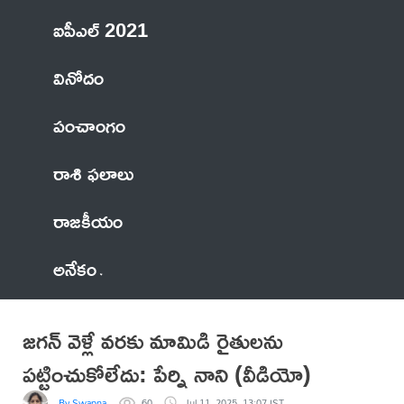
ఐపీఎల్ 2021
వినోదం
పంచాంగం
రాశి ఫలాలు
రాజకీయం
అనేకం
జగన్‌ వెళ్లే వరకు మామిడి రైతులను
పట్టించుకోలేదు: పేర్ని నాని (వీడియో)
By Swapna
60
Jul 11, 2025, 13:07 IST