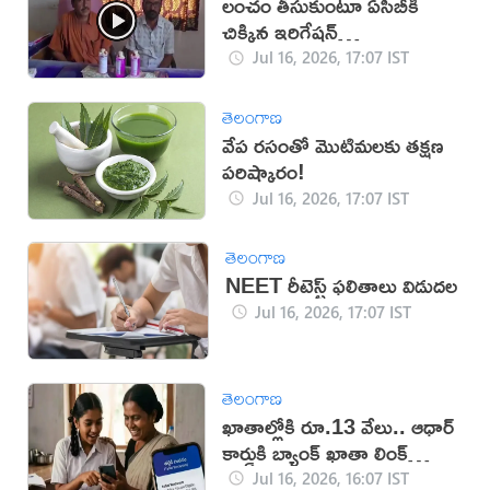
లంచం తీసుకుంటూ ఏసీబీకి
చిక్కిన ఇరిగేషన్
అధికారులు(వీడియో)
Jul 16, 2026, 17:07 IST
తెలంగాణ
వేప రసంతో మొటిమలకు తక్షణ
పరిష్కారం!
Jul 16, 2026, 17:07 IST
తెలంగాణ
NEET రీటెస్ట్ ఫలితాలు విడుదల
Jul 16, 2026, 17:07 IST
తెలంగాణ
ఖాతాల్లోకి రూ.13 వేలు.. ఆధార్
కార్డుకి బ్యాంక్ ఖాతా లింక్
తప్పనిసరి!
Jul 16, 2026, 16:07 IST