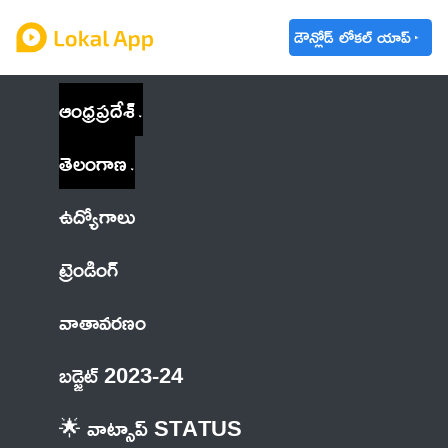
డౌన్లోడ్ లోకల్ యాప్
ఆంధ్రప్రదేశ్
తెలంగాణ
ఉద్యోగాలు
ట్రెండింగ్
వాతావరణం
బడ్జెట్ 2023-24
🌟 వాట్సాప్ STATUS