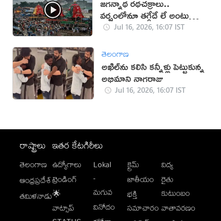
జగన్నాథ రథచక్రాలు..
వర్షంలోనూ తగ్గేదే లే అంటున్న
భక్తులు
Jul 16, 2026, 16:07 IST
తెలంగాణ
అఖిల్‌ను కలిసి కన్నీళ్లు పెట్టుకున్న
అభిమాని నాగరాజు
Jul 16, 2026, 16:07 IST
రాష్ట్రాలు
ఇతర కేటగిరీలు
తెలంగాణ
ఉద్యోగాలు
Lokal
క్రైమ్
విద్య
-
ట్రెండింగ్
జాతీయం
రైతు
ఆంధ్రప్రదేశ్
మగువ
కుటుంబం
🌟
భక్తి
తమిళనాడు
వినోదం
వాట్సాప్
సమాచారం
వాతావరణం