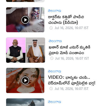
తెలంగాణ
డాక్టర్‌ను కత్తితో పొడిచి
చంపారు (వీడియో)
Jul 16, 2026, 16:07 IST
తెలంగాణ
ఖతార్ మాజీ ఎమిర్ మృతికి
ప్రధాని మోదీ సంతాపం
Jul 16, 2026, 16:07 IST
తెలంగాణ
VIDEO: భార్యను చంపి..
బెడ్‌రూమ్‌లోనే పూడ్చిపెట్టిన భర్త!
Jul 16, 2026, 16:07 IST
తెలంగాణ