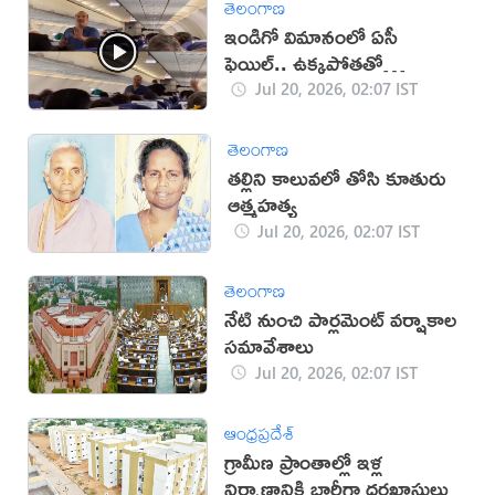
తెలంగాణ
ఇండిగో విమానంలో ఏసీ
ఫెయిల్.. ఉక్కపోతతో
ప్రయాణికుల అవస్థలు (వీడియో)
Jul 20, 2026, 02:07 IST
తెలంగాణ
తల్లిని కాలువలో తోసి కూతురు
ఆత్మహత్య
Jul 20, 2026, 02:07 IST
తెలంగాణ
నేటి నుంచి పార్లమెంట్‌ వర్షాకాల
సమావేశాలు
Jul 20, 2026, 02:07 IST
ఆంధ్రప్రదేశ్
గ్రామీణ ప్రాంతాల్లో ఇళ్ల
నిర్మాణానికి భారీగా దరఖాస్తులు