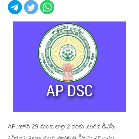
AP: జూన్ 29 నుంచి జులై 2 వరకు జరిగిన డీఎస్సీ
పరీక్షలకు సంబంధించి ప్రాథమిక ‘కీ’లను శనివారం