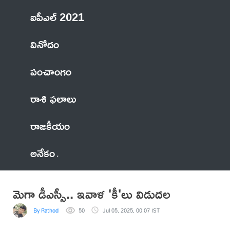
ఐపీఎల్ 2021
వినోదం
పంచాంగం
రాశి ఫలాలు
రాజకీయం
అనేకం
మెగా డీఎస్సీ.. ఇవాళ 'కీ'లు విడుదల
By Rathod
50
Jul 05, 2025, 00:07 IST