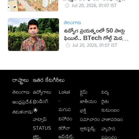
Jul 20, 2026, 01:07 IST
తెలంగాణ
ఉద్యోగ ప్రయత్నంలో 50 సార్లు
ఫెయిల్‌.. BTech గోల్డ్ మెడలిస్ట్
సూసైడ్
Jul 20, 2026, 01:07 IST
రాష్ట్రాలు
ఇతర కేటగిరీలు
తెలంగాణ
ఉద్యోగాలు
Lokal
క్రైమ్
విద్య
-
ట్రెండింగ్
జాతీయం
రైతు
ఆంధ్రప్రదేశ్
మగువ
కుటుంబం
🌟
భక్తి
తమిళనాడు
వినోదం
వాట్సాప్
సమాచారం
వాతావరణం
STATUS
కరోనా
క్లాసిఫైడ్స్
వ్యాపార
అప్‌డేట్స్
టిప్స్
ప్రపంచం