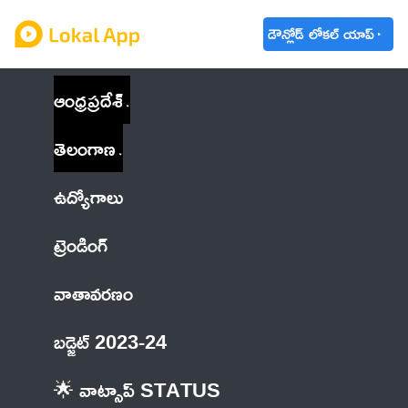
డౌన్లోడ్ లోకల్ యాప్
ఆంధ్రప్రదేశ్
తెలంగాణ
ఉద్యోగాలు
ట్రెండింగ్
వాతావరణం
బడ్జెట్ 2023-24
🌟 వాట్సాప్ STATUS