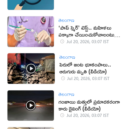
తెలంగాణ
‘పాప్ స్మెర్’ టెస్ట్.. మహిళలు
పక్కాగా చేయించుకోవాలంటున్న
వైద్యులు
Jul 20, 2026, 03:07 IST
తెలంగాణ
పెరులో జంట భూకంపాలు..
ఆరుగురు మృతి (వీడియో)
Jul 20, 2026, 03:07 IST
తెలంగాణ
గంజాయి మత్తులో ప్రమాదకరంగా
కారు డ్రైవింగ్ (వీడియో)
Jul 20, 2026, 03:07 IST