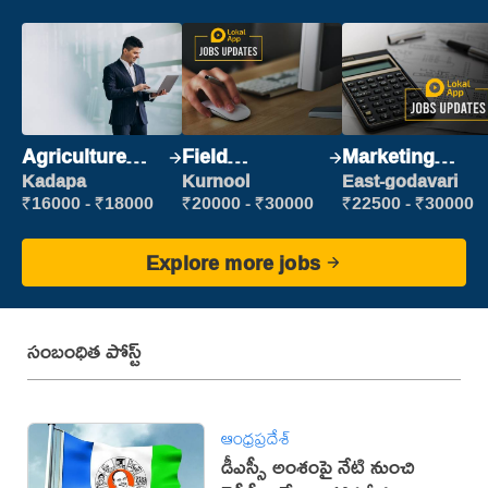
Agriculture
Field
Marketing
Labour
Marketing
Executive
Kadapa
Kurnool
East-godavari
Executive
₹16000 - ₹18000
₹20000 - ₹30000
₹22500 - ₹30000
Explore more jobs
సంబంధిత పోస్ట్
ఆంధ్రప్రదేశ్
డీఎస్సీ అంశంపై నేటి నుంచి