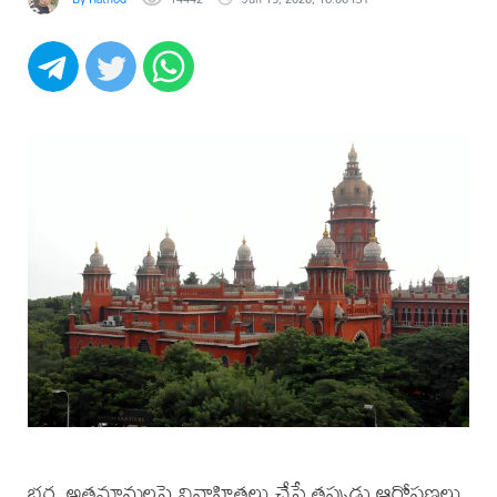
భర్త, అత్తమామలపై వివాహితలు చేసే తప్పుడు ఆరోపణలు