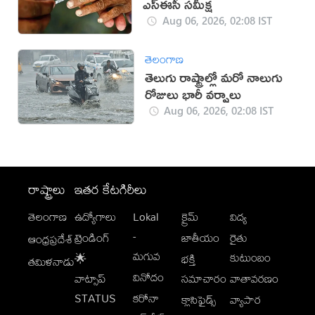
ఎస్ఈసీ సమీక్ష
Aug 06, 2026, 02:08 IST
తెలంగాణ
తెలుగు రాష్ట్రాల్లో మరో నాలుగు
రోజులు భారీ వర్షాలు
Aug 06, 2026, 02:08 IST
రాష్ట్రాలు
ఇతర కేటగిరీలు
తెలంగాణ
ఉద్యోగాలు
Lokal
క్రైమ్
విద్య
-
ట్రెండింగ్
జాతీయం
రైతు
ఆంధ్రప్రదేశ్
మగువ
కుటుంబం
🌟
భక్తి
తమిళనాడు
వినోదం
వాట్సాప్
సమాచారం
వాతావరణం
STATUS
కరోనా
క్లాసిఫైడ్స్
వ్యాపార