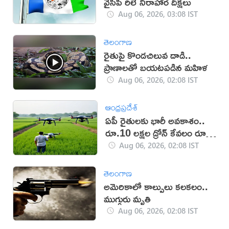
వైసీపీ రిలే నిరాహార దీక్షలు
Aug 06, 2026, 03:08 IST
తెలంగాణ
రైతుపై కొండచిలువ దాడి..
ప్రాణాలతో బయటపడిన మహిళ
Aug 06, 2026, 02:08 IST
ఆంధ్రప్రదేశ్
ఏపీ రైతులకు భారీ అవకాశం..
రూ.10 లక్షల డ్రోన్ కేవలం రూ.2
లక్షలకే!
Aug 06, 2026, 02:08 IST
తెలంగాణ
అమెరికాలో కాల్పులు కలకలం..
ముగ్గురు మృతి
Aug 06, 2026, 02:08 IST