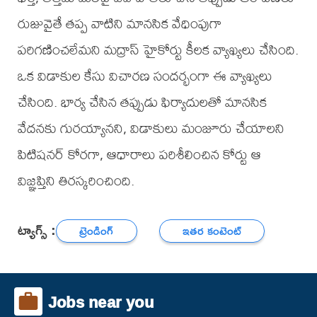
రుజువైతే తప్ప వాటిని మానసిక వేధింపుగా
పరిగణించలేమని మద్రాస్ హైకోర్టు కీలక వ్యాఖ్యలు చేసింది.
ఒక విడాకుల కేసు విచారణ సందర్భంగా ఈ వ్యాఖ్యలు
చేసింది. భార్య చేసిన తప్పుడు ఫిర్యాదులతో మానసిక
వేదనకు గురయ్యానని, విడాకులు మంజూరు చేయాలని
పిటిషనర్ కోరగా, ఆధారాలు పరిశీలించిన కోర్టు ఆ
విజ్ఞప్తిని తిరస్కరించింది.
ట్యాగ్స్ :
ట్రెండింగ్
ఇతర కంటెంట్
Jobs near you