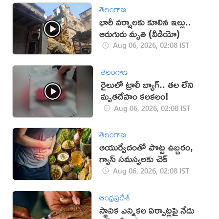
తెలంగాణ
భారీ వర్షాలకు కూలిన ఇల్లు..
ఆరుగురు మృతి (వీడియో)
Aug 06, 2026, 02:08 IST
తెలంగాణ
రైలులో ట్రాలీ బ్యాగ్.. తల లేని
మృతదేహం కలకలం!
Aug 06, 2026, 02:08 IST
తెలంగాణ
ఆయుర్వేదంతో పొట్ట ఉబ్బరం,
గ్యాస్ సమస్యలకు చెక్
Aug 06, 2026, 02:08 IST
ఆంధ్రప్రదేశ్
స్థానిక ఎన్నికల ఏర్పాట్లపై నేడు