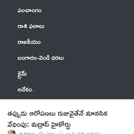
పంచాంగం
రాశి ఫలాలు
రాజకీయం
బంగారం-వెండి ధరలు
క్రైమ్
అనేకం
తప్పుడు ఆరోపణలు రుజువైతేనే మానసిక
వేధింపు: మద్రాస్ హైకోర్టు
By Rathod
14442
Jun 13, 2026, 16:06 IST