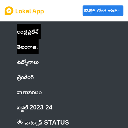
డౌన్లోడ్ లోకల్ యాప్
ఆంధ్రప్రదేశ్
తెలంగాణ
ఉద్యోగాలు
ట్రెండింగ్
వాతావరణం
బడ్జెట్ 2023-24
🌟 వాట్సాప్ STATUS