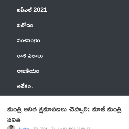
ఐపీఎల్ 2021
వినోదం
పంచాంగం
రాశి ఫలాలు
రాజకీయం
అనేకం
మంత్రి అనిత క్షమాపణలు చెప్పాలి: మాజీ మంత్రి
వనిత
By vijay
7194
Jun 09, 2025, 16:06 IST