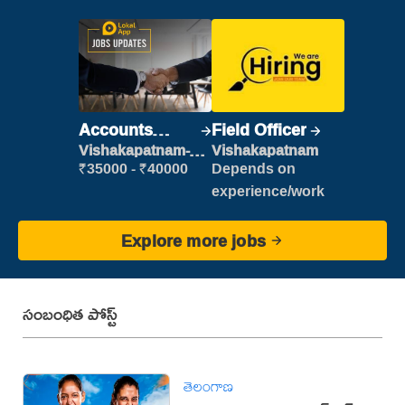
Accounts
Field Officer
Clerk
Vishakapatnam-
Vishakapatnam
new
₹35000 - ₹40000
Depends on
experience/work
Explore more jobs
సంబంధిత పోస్ట్
తెలంగాణ