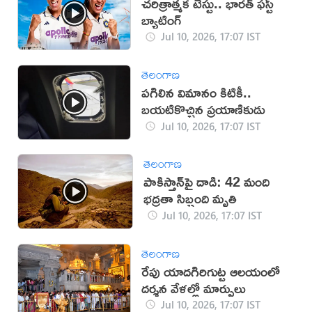
చరిత్రాత్మక టెస్టు.. భారత్‌ ఫస్ట్‌
బ్యాటింగ్‌
Jul 10, 2026, 17:07 IST
తెలంగాణ
పగిలిన విమానం కిటికీ..
బయటికొచ్చిన ప్రయాణికుడు
Jul 10, 2026, 17:07 IST
తెలంగాణ
పాకిస్తాన్‌పై దాడి: 42 మంది
భద్రతా సిబ్బంది మృతి
Jul 10, 2026, 17:07 IST
తెలంగాణ
రేపు యాదగిరిగుట్ట ఆలయంలో
దర్శన వేళల్లో మార్పులు
Jul 10, 2026, 17:07 IST