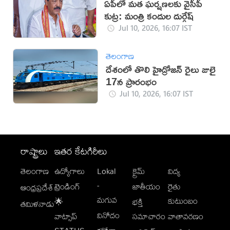
ఏపీలో మత ఘర్షణలకు వైసీపీ
కుట్ర: మంత్రి కందుల దుర్గేష్
Jul 10, 2026, 16:07 IST
తెలంగాణ
దేశంలో తొలి హైడ్రోజన్ రైలు జులై
17న ప్రారంభం
Jul 10, 2026, 16:07 IST
రాష్ట్రాలు
ఇతర కేటగిరీలు
తెలంగాణ
ఉద్యోగాలు
Lokal
క్రైమ్
విద్య
-
ట్రెండింగ్
జాతీయం
రైతు
ఆంధ్రప్రదేశ్
మగువ
కుటుంబం
🌟
భక్తి
తమిళనాడు
వినోదం
వాట్సాప్
సమాచారం
వాతావరణం