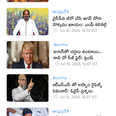
ఆంధ్రప్రదేశ్
వైసీపీని జీరో చేసి జగన్ నోరు
నొక్కడం ఖాయం: ఎంపీ కలిశెట్టి
Jul 10, 2026, 16:07 IST
తెలంగాణ
‌ఇరాన్‌తో చర్చలు ఉంటాయి..
కానీ నో సీజ్ ఫైర్: ట్రంప్
Jul 10, 2026, 16:07 IST
తెలంగాణ
ఆర్ఎస్ఎస్ తో అస్సాం రైఫిల్స్
సెమినార్: ఓవైసీ ప్రశ్నలు
Jul 10, 2026, 16:07 IST
ఆంధ్రప్రదేశ్