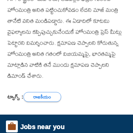
హోంమంత్రి అనిత పట్టించుకోవడం లేదని మాజీ మంత్రి
తానేటి వనిత మండిపడ్డారు. ఈ ఏడాదిలో కూటమి
వైఫల్యాలను కప్పిపుచ్చుకునేందుకే హోంమంత్రి ప్రెస్ మీట్లు
పెట్టారని విమర్శించారు. క్షమాపణ చెప్పాలని కోరుతున్న
హోంమంత్రి అనిత గతంలో విజయమ్మపై, భారతమ్మపై
మాట్లాడిన వాటికి తనే ముందు క్షమాపణ చెప్పాలని
డిమాండ్ చేశారు.
ట్యాగ్స్ :
రాజకీయం
Jobs near you