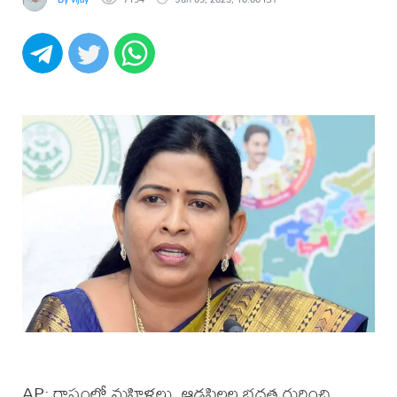
AP: రాష్ట్రంలో మహిళలు, ఆడపిల్లల భద్రత గురించి