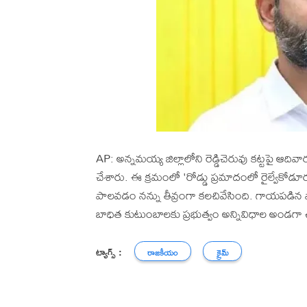
AP: అన్నమయ్య జిల్లాలోని రెడ్డిచెరువు కట్టపై ఆదివారం
చేశారు. ఈ క్రమంలో 'రోడ్డు ప్రమాదంలో రైల్వేకోడూర
పాలవడం నన్ను తీవ్రంగా కలచివేసింది. గాయపడిన 
బాధిత కుటుంబాలకు ప్రభుత్వం అన్నివిధాల అండగా ఉ
ట్యాగ్స్ :
రాజకీయం
క్రైమ్