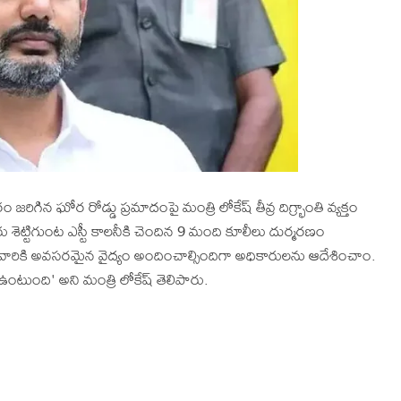
 జరిగిన ఘోర రోడ్డు ప్రమాదంపై మంత్రి లోకేష్ తీవ్ర దిగ్భ్రాంతి వ్యక్తం
ు శెట్టిగుంట ఎస్టీ కాలనీకి చెందిన 9 మంది కూలీలు దుర్మరణం
వారికి అవసరమైన వైద్యం అందించాల్సిందిగా అధికారులను ఆదేశించాం.
ంటుంది' అని మంత్రి లోకేష్ తెలిపారు.