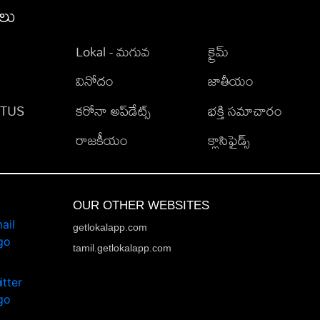
ీలు
Lokal - మగువ
క్రైమ్
వినోదం
జాతీయం
TATUS
కరోనా అప్‌డేట్స్
భక్తి సమాచారం
రాజకీయం
క్లాసిఫైడ్స్
OUR OTHER WEBSITES
getlokalapp.com
tamil.getlokalapp.com