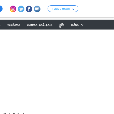
Telugu తెలుగు
ు
రాజకీయం
బంగారం-వెండి ధరలు
క్రైమ్
అనేకం