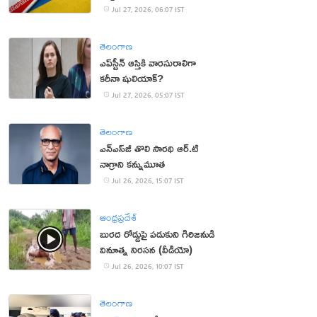
Jul 27, 2026, 06:07 IST
తెలంగాణ
ఎప్‌స్టీన్‌ ఆస్తికి వారసురాలిగా
కరీనా షులియాక్‌?
Jul 27, 2026, 05:07 IST
తెలంగాణ
ఎన్‌ఎస్‌జీ తొలి సారథి ఆర్‌.టి
నాగ్రాని కన్నుమూత
Jul 26, 2026, 15:07 IST
ఆంధ్రప్రదేశ్
బురద రోడ్డుపై పడుకుని గిరిజనుడి
వినూత్న నిరసన (వీడియో)
Jul 26, 2026, 10:07 IST
తెలంగాణ