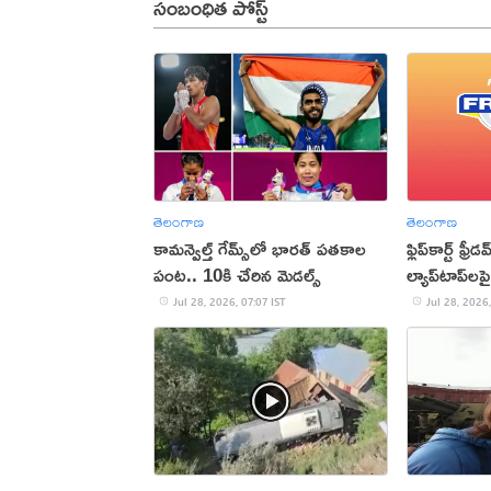
సంబంధిత పోస్ట్
తెలంగాణ
తెలంగాణ
కామన్వెల్త్ గేమ్స్‌లో భారత్ పతకాల
ఫ్లిప్‌కార్ట్ ఫ్రీ
పంట.. 10కి చేరిన మెడల్స్
ల్యాప్‌టాప్‌లప
Jul 28, 2026, 07:07 IST
Jul 28, 2026,