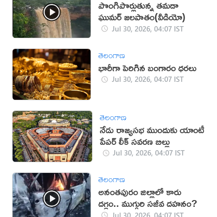
పొంగిపొర్లుతున్న తమడా
ఘుమర్ జలపాతం(వీడియో)
Jul 30, 2026, 04:07 IST
తెలంగాణ
భారీగా పెరిగిన బంగారం ధరలు
Jul 30, 2026, 04:07 IST
తెలంగాణ
నేడు రాజ్యసభ ముందుకు యాంటీ
పేపర్ లీక్ సవరణ బిల్లు
Jul 30, 2026, 04:07 IST
తెలంగాణ
అనంతపురం జిల్లాలో కారు
దగ్ధం.. ముగ్గురి సజీవ దహనం?
Jul 30, 2026, 04:07 IST