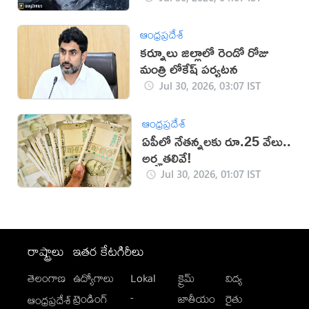
ఆంధ్రప్రదేశ్
కర్నూలు జిల్లాలో రెండో రోజు
మంత్రి లోకేష్‌ పర్యటన
Jul 30, 2026, 03:07 IST
ఆంధ్రప్రదేశ్
ఏపీలో నేతన్నలకు రూ.25 వేలు..
అర్హతలివే!
Jul 30, 2026, 01:07 IST
రాష్ట్రాలు
ఇతర కేటగిరీలు
తెలంగాణ
ఉద్యోగాలు
Lokal
క్రైమ్
విద్య
-
ట్రెండింగ్
జాతీయం
రైతు
ఆంధ్రప్రదేశ్