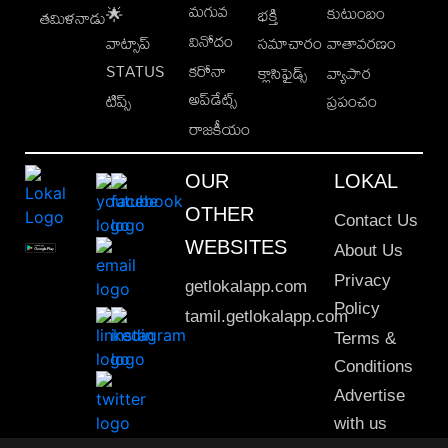
మగువ
కుటుంబం
🌟
భక్తి
తమిళనాడు
వినోదం
వాట్సాప్
సమాచారం
వాతావరణం
STATUS
కరోనా
క్లాసిఫైడ్స్
వ్యాపార
అప్‌డేట్స్
టిప్స్
ప్రపంచం
రాజకీయం
OUR
LOKAL
OTHER
Contact Us
WEBSITES
About Us
Privacy
getlokalapp.com
Policy
tamil.getlokalapp.com
Terms &
Conditions
Advertise
with us