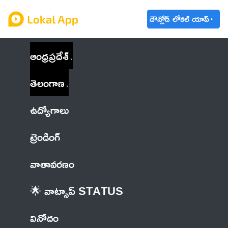
డౌన్లోడ్ లోకల్ యాప్
ఆంధ్రప్రదేశ్
తెలంగాణ
ఉద్యోగాలు
ట్రెండింగ్
వాతావరణం
🌟 వాట్సాప్ STATUS
వినోదం