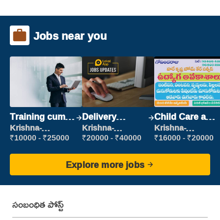
Jobs near you
Training cum
Delivery
Child Care and
Placement
Executive
Patient care
Krishna-
Krishna-
Krishna-
vijayawada
vijayawada
vijayawada
₹10000 - ₹25000
₹20000 - ₹40000
₹16000 - ₹20000
Explore more jobs
సంబంధిత పోస్ట్