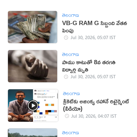
తెలంగాణ
VB-G RAM G సిబ్బంది వేతన
పెంపు
Jul 30, 2026, 05:07 IST
తెలంగాణ
పాము కాటుతో 8వ తరగతి
విద్యార్థి మృతి
Jul 30, 2026, 05:07 IST
తెలంగాణ
క్రికెట్‌కు అజింక్య రహానే రిటైర్మెంట్
(వీడియో)
Jul 30, 2026, 04:07 IST
తెలంగాణ