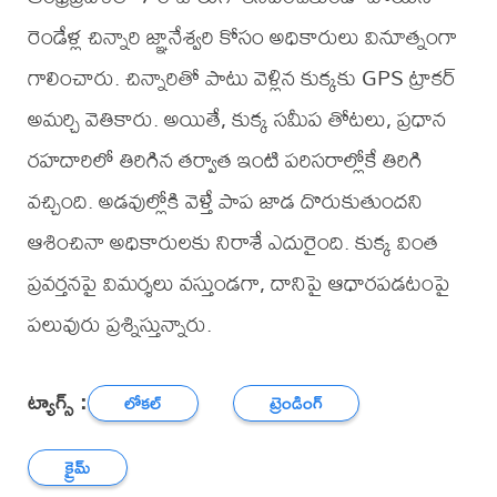
రెండేళ్ల చిన్నారి జ్ఞానేశ్వరి కోసం అధికారులు వినూత్నంగా
గాలించారు. చిన్నారితో పాటు వెళ్లిన కుక్కకు GPS ట్రాకర్
అమర్చి వెతికారు. అయితే, కుక్క సమీప తోటలు, ప్రధాన
రహదారిలో తిరిగిన తర్వాత ఇంటి పరిసరాల్లోకే తిరిగి
వచ్చింది. అడవుల్లోకి వెళ్తే పాప జాడ దొరుకుతుందని
ఆశించినా అధికారులకు నిరాశే ఎదురైంది. కుక్క వింత
ప్రవర్తనపై విమర్శలు వస్తుండగా, దానిపై ఆధారపడటంపై
పలువురు ప్రశ్నిస్తున్నారు.
ట్యాగ్స్ :
లోకల్
ట్రెండింగ్
క్రైమ్