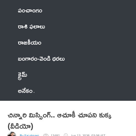
పంచాంగం
రాశి ఫలాలు
రాజకీయం
బంగారం-వెండి ధరలు
క్రైమ్
అనేకం
చిన్నారి మిస్సింగ్.. ఆచూకీ చూపని కుక్క
(వీడియో)
By Sai shivani
13481
Jun 13, 2026, 03:06 IST