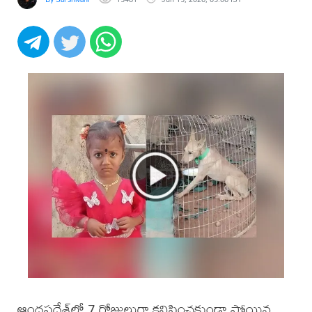
ఆంధ్రప్రదేశ్‌లో 7 రోజులుగా కనిపించకుండా పోయిన