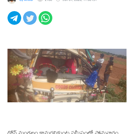
డోన్ మండలం కామగనికుంట్ల సమీపంలో సోమవారం