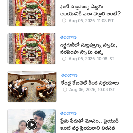
ఘటి సుబ్రమణ్య స్వామి
ఆలయానికి ఎలా వెళ్లాలి అంటే?
Aug 06, 2026, 11:08 IST
తెలంగాణ
గర్భగుడిలో సుబ్రహ్మణ్య స్వామి,
నరసింహ స్వామి ఉన్న
దేవాలయం ఇదే
Aug 06, 2026, 10:08 IST
తెలంగాణ
కేంద్ర కేబినెట్ కీలక నిర్ణయాలు
Aug 06, 2026, 10:08 IST
తెలంగాణ
ప్రేమ పేరుతో మోసం.. ప్రియుడి
ఇంటి వద్ద ప్రియురాలి నిరసన