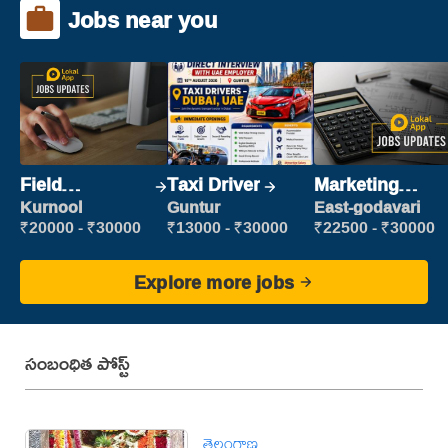
Jobs near you
Field
Taxi Driver
Marketing
Marketing
Executive
Kurnool
Guntur
East-godavari
Executive
₹20000 - ₹30000
₹13000 - ₹30000
₹22500 - ₹30000
Explore more jobs
సంబంధిత పోస్ట్
తెలంగాణ