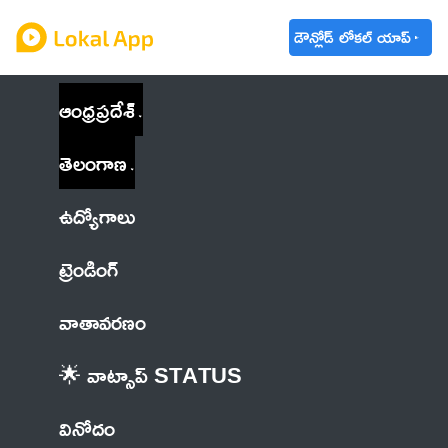
డౌన్లోడ్ లోకల్ యాప్
ఆంధ్రప్రదేశ్
తెలంగాణ
ఉద్యోగాలు
ట్రెండింగ్
వాతావరణం
🌟 వాట్సాప్ STATUS
వినోదం