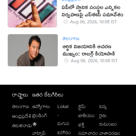
ఏపీలో స్థానిక సంస్థల ఎన్నికల
నిర్వహణపై ఎస్‌ఈసీ సమావేశం
Aug 06, 2026, 10:08 IST
తెలంగాణ
ఆర్థిక విజయానికి ఆచరణ
ముఖ్యం: రాబర్ట్ కియోసాకి
Aug 06, 2026, 10:08 IST
రాష్ట్రాలు
ఇతర కేటగిరీలు
తెలంగాణ
ఉద్యోగాలు
Lokal
క్రైమ్
విద్య
-
ట్రెండింగ్
జాతీయం
రైతు
ఆంధ్రప్రదేశ్
మగువ
కుటుంబం
🌟
భక్తి
తమిళనాడు
వినోదం
వాట్సాప్
సమాచారం
వాతావరణం