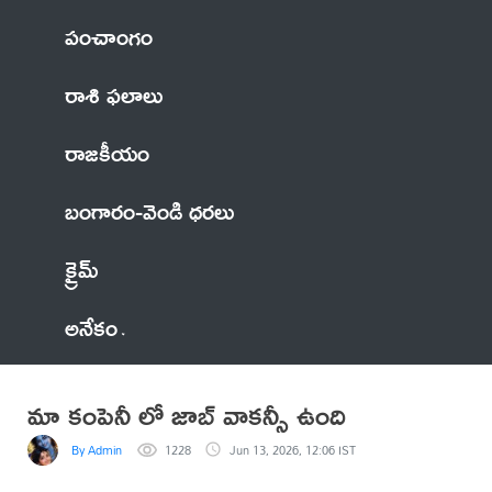
పంచాంగం
రాశి ఫలాలు
రాజకీయం
బంగారం-వెండి ధరలు
క్రైమ్
అనేకం
మా కంపెనీ లో జాబ్ వాకన్సీ ఉంది
By Admin
1228
Jun 13, 2026, 12:06 IST