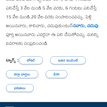
పనిచేస్తే 3 వేల నుండి 5 వేల వరకు, 6 గంటలు పనిచేస్తే
15 వేల నుండి 20 వేల వరకు సంపాదించవచ్చు. పెళ్లి
అయినవారు, కానివారు, చదువుకుంటున్
నవారు, చదువు
పూర్తి అయినవారు ఎవరైనా ఈ పని చేసుకోవచ్చు. మరిన్ని
వివరాలకు సంప్రదించండి.
ట్యాగ్స్ :
లోకల్
ఇతర కంటెంట్
జిల్లా వార్తలు
వీసా
ఫలితాలు