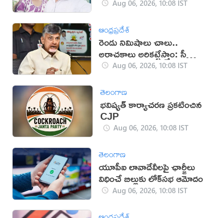
Aug 06, 2026, 10:08 IST
ఆంధ్రప్రదేశ్
రెండు నిమిషాలు చాలు..
అరాచకాలు అరికట్టేస్తాం: సీఎం
చంద్రబాబు
Aug 06, 2026, 10:08 IST
తెలంగాణ
భవిష్యత్ కార్యాచరణ ప్రకటించిన
CJP
Aug 06, 2026, 10:08 IST
తెలంగాణ
యూపీఐ లావాదేవీలపై ఛార్జీలు
విధించే బిల్లుకు లోక్‌సభ ఆమోదం
Aug 06, 2026, 10:08 IST
ఆంధ్రప్రదేశ్