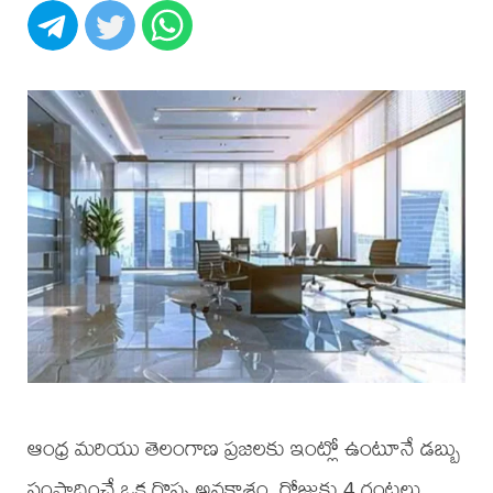
ఆంధ్ర మరియు తెలంగాణ ప్రజలకు ఇంట్లో ఉంటూనే డబ్బు
సంపాదించే ఒక గొప్ప అవకాశం. రోజుకు 4 గంటలు