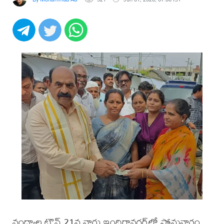
నంద్యాల టౌన్ 21వ వార్డు ఇందిరానగర్‌లో సోమవారం