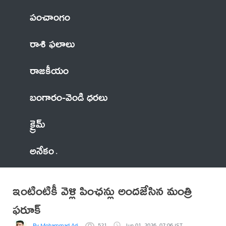
పంచాంగం
రాశి ఫలాలు
రాజకీయం
బంగారం-వెండి ధరలు
క్రైమ్
అనేకం
ఇంటింటికీ వెళ్లి పింఛన్లు అందజేసిన మంత్రి
ఫరూక్
By Mohammad Adil Anwar
521
Jun 01, 2026, 07:06 IST