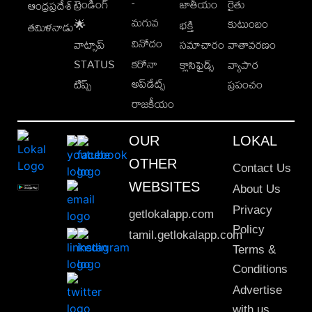
-
ట్రెండింగ్
జాతీయం
రైతు
ఆంధ్రప్రదేశ్
మగువ
కుటుంబం
🌟
భక్తి
తమిళనాడు
వినోదం
వాట్సాప్
సమాచారం
వాతావరణం
STATUS
కరోనా
క్లాసిఫైడ్స్
వ్యాపార
అప్‌డేట్స్
టిప్స్
ప్రపంచం
రాజకీయం
OUR
LOKAL
OTHER
Contact Us
WEBSITES
About Us
Privacy
getlokalapp.com
Policy
tamil.getlokalapp.com
Terms &
Conditions
Advertise
with us