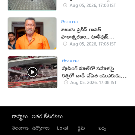
Aug 05, 2026, 17:08 IST
తెలంగాణ
నటుడు ప్రదీప్ రావత్
హఠాన్మరణం.. టాలీవుడ్
స్పందనపై విమర్శలు
Aug 05, 2026, 17:08 IST
తెలంగాణ
షాపింగ్ మాల్‌లో మహిళపై
కత్తితో దాడి చేసిన యువకుడు
(వీడియో)
Aug 05, 2026, 17:08 IST
రాష్ట్రాలు
ఇతర కేటగిరీలు
తెలంగాణ
ఉద్యోగాలు
Lokal
క్రైమ్
విద్య