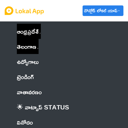
డౌన్లోడ్ లోకల్ యాప్
ఆంధ్రప్రదేశ్
తెలంగాణ
ఉద్యోగాలు
ట్రెండింగ్
వాతావరణం
🌟 వాట్సాప్ STATUS
వినోదం