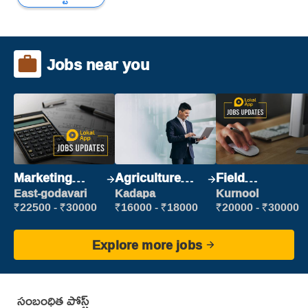
Jobs near you
Marketing
Agriculture
Field
Executive
Labour
Marketing
East-godavari
Kadapa
Kurnool
Executive
₹22500 - ₹30000
₹16000 - ₹18000
₹20000 - ₹30000
Explore more jobs
సంబంధిత పోస్ట్