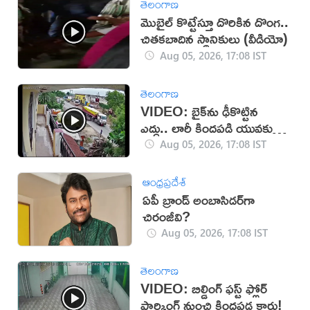
తెలంగాణ
మొబైల్ కొట్టేస్తూ దొరికిన దొంగ..
చితకబాదిన స్థానికులు (వీడియో)
Aug 05, 2026, 17:08 IST
తెలంగాణ
VIDEO: బైక్‌ను ఢీకొట్టిన
ఎద్దు.. లారీ కిందపడి యువకుడు
మృతి!
Aug 05, 2026, 17:08 IST
ఆంధ్రప్రదేశ్
ఏపీ బ్రాండ్ అంబాసిడర్‌గా
చిరంజీవి?
Aug 05, 2026, 17:08 IST
తెలంగాణ
VIDEO: బిల్డింగ్ ఫస్ట్ ఫ్లోర్
పార్కింగ్ నుంచి కిందపడ్డ కారు!