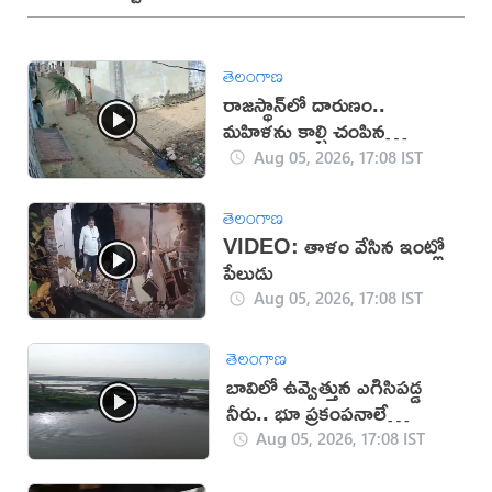
తెలంగాణ
రాజస్థాన్‌లో దారుణం..
మహిళను కాల్చి చంపిన
యువకుడు (వీడియో)
Aug 05, 2026, 17:08 IST
తెలంగాణ
VIDEO: తాళం వేసిన ఇంట్లో
పేలుడు
Aug 05, 2026, 17:08 IST
తెలంగాణ
బావిలో ఉవ్వెత్తున ఎగిసిపడ్డ
నీరు.. భూ ప్రకంపనాలే
కారణమా?
Aug 05, 2026, 17:08 IST