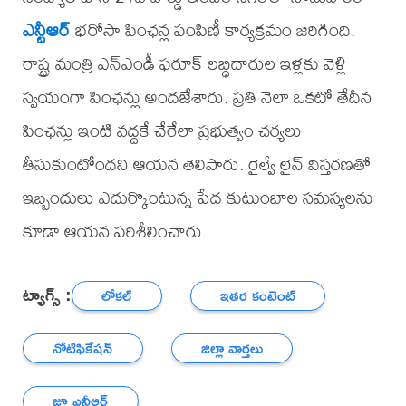
ఎన్టీఆర్
భరోసా పింఛన్ల పంపిణీ కార్యక్రమం జరిగింది.
రాష్ట్ర మంత్రి ఎన్ఎండీ ఫరూక్ లబ్ధిదారుల ఇళ్లకు వెళ్లి
స్వయంగా పింఛన్లు అందజేశారు. ప్రతి నెలా ఒకటో తేదీన
పింఛన్లు ఇంటి వద్దకే చేరేలా ప్రభుత్వం చర్యలు
తీసుకుంటోందని ఆయన తెలిపారు. రైల్వే లైన్ విస్తరణతో
ఇబ్బందులు ఎదుర్కొంటున్న పేద కుటుంబాల సమస్యలను
కూడా ఆయన పరిశీలించారు.
ట్యాగ్స్ :
లోకల్
ఇతర కంటెంట్
నోటిఫికేషన్
జిల్లా వార్తలు
జూ ఎన్టీఆర్