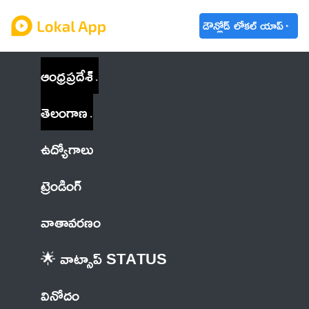
డౌన్లోడ్ లోకల్ యాప్
ఆంధ్రప్రదేశ్
తెలంగాణ
ఉద్యోగాలు
ట్రెండింగ్
వాతావరణం
🌟 వాట్సాప్ STATUS
వినోదం