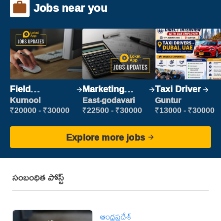
Jobs near you
Field
Marketing
Taxi Driver
Marketing
Executive
Kurnool
East-godavari
Guntur
Executive
₹20000 - ₹30000
₹22500 - ₹30000
₹13000 - ₹30000
Explore more jobs
సంబంధిత పోస్ట్
ఆంధ్రప్రదేశ్