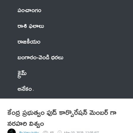
పంచాంగం
రాశి ఫలాలు
రాజకీయం
బంగారం-వెండి ధరలు
క్రైమ్
అనేకం
కేంద్ర ప్రభుత్వం ఫుడ్ కార్పొరేషన్ మెంబర్ గా
నరహరి విశ్వం
By Vasu kutty
65
May 10, 2025, 12:05 IST