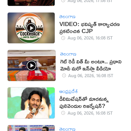
Aug 06, 2026, 17:08 IST
తెలంగాణ
VIDEO: భవిష్యత్ కార్యాచరణ
ప్రకటించిన CJP
Aug 06, 2026, 16:08 IST
తెలంగాణ
గెట్ రెడీ విత్ మీ అంటూ.. ప్రధాని
మోదీ మరో ఇన్‌స్టా వీడియో
Aug 06, 2026, 16:08 IST
ఆంధ్రప్రదేశ్
డీలిమిటేషన్‌తో మారనున్న
పులివెందుల రిజర్వేషన్?
Aug 06, 2026, 16:08 IST
తెలంగాణ