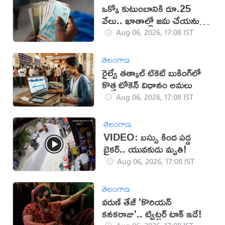
ఒక్కో కుటుంబానికి రూ.25
వేలు.. ఖాతాల్లో జ‌మ చేయ‌నున్న
ప్ర‌భుత్వం..!
Aug 06, 2026, 17:08 IST
తెలంగాణ
రైల్వే తత్కాల్ టికెట్ బుకింగ్‌లో
కొత్త టోకెన్ విధానం అమలు
Aug 06, 2026, 17:08 IST
తెలంగాణ
VIDEO: బస్సు కింద పడ్డ
బైకర్.. యువకుడు మృతి!
Aug 06, 2026, 17:08 IST
తెలంగాణ
వరుణ్ తేజ్ 'కొరియన్
కనకరాజు'.. ట్విట్టర్ టాక్ ఇదే!