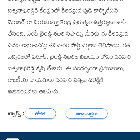
విశ్వనాథరెడ్డికి కేంద్రంలో కీలకమైన ఫుడ్ కార్పొరేషన్
మెంబర్ గా నియమిస్తూ కేంద్ర ప్రభుత్వం ఉత్తర్వులు జారీ
చేసింది. ఎంపీ బైరెడ్డి శబరి సిఫార్సు మేరకు ఈ కీలకమైన
పదవి లభించినట్లు శనివారం పార్టీ వర్గాలు తెలిపాయి. గత
ఎన్నికలలో ఫరూక్, బైరెడ్డి శబరిల విజయం కోసం నరహరి
విశ్వనాథరెడ్డి కృషి చేశారు. ఈ సందర్భంగా ప్రముఖులు,
రాజకీయ నాయకులు నరహరి విశ్వనాథరెడ్డికి
అభినందనలు తెలిపారు.
ట్యాగ్స్ :
లోకల్
జిల్లా వార్తలు