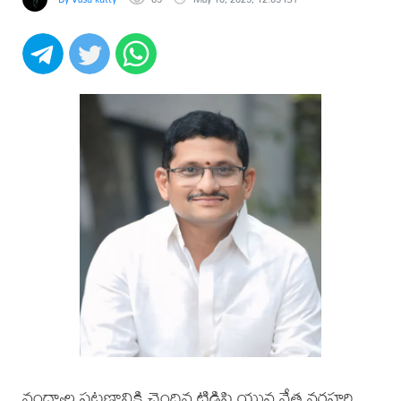
నంద్యాల పట్టణానికి చెందిన టిడిపి యువ నేత నరహరి