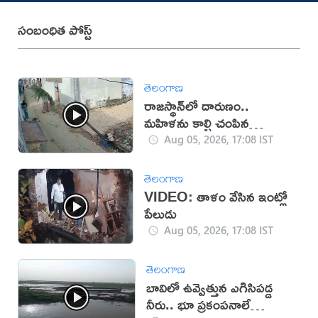
సంబంధిత పోస్ట్
తెలంగాణ
రాజస్థాన్‌లో దారుణం..
మహిళను కాల్చి చంపిన
యువకుడు (వీడియో)
Aug 05, 2026, 17:08 IST
తెలంగాణ
VIDEO: తాళం వేసిన ఇంట్లో
పేలుడు
Aug 05, 2026, 17:08 IST
తెలంగాణ
బావిలో ఉవ్వెత్తున ఎగిసిపడ్డ
నీరు.. భూ ప్రకంపనాలే