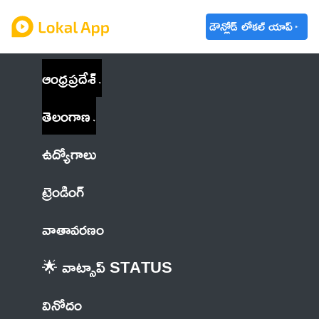
డౌన్లోడ్ లోకల్ యాప్
ఆంధ్రప్రదేశ్
తెలంగాణ
ఉద్యోగాలు
ట్రెండింగ్
వాతావరణం
🌟 వాట్సాప్ STATUS
వినోదం