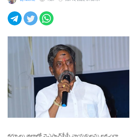
కర్నూలు జిల్లాలో వైఎస్సార్‌సీపీ నాయకులను లక్ష్యంగా