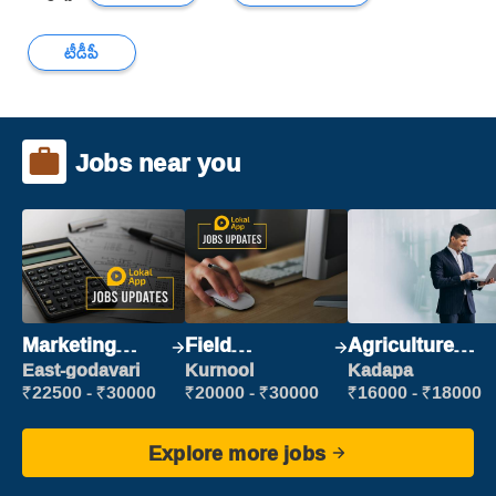
టీడీపీ
Jobs near you
Marketing
Field
Agriculture
Executive
Marketing
Labour
East-godavari
Kurnool
Kadapa
Executive
₹22500 - ₹30000
₹20000 - ₹30000
₹16000 - ₹18000
Explore more jobs