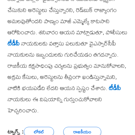
చేసుకుని అరెస్టులు చేస్తున్నారని, రెడ్‌బుక్ రాజ్యాంగం
అమలవుతోందని పాణ్యం మాజీ ఎమ్మెల్యే కాటసాని
ఆరోపించారు. శనివారం ఆయన మాట్లాడుతూ, పోలీసులు
టీడీపీ
నాయకులకు వత్తాసు పలుకుతూ వైఎస్సార్‌సీపీ
నాయకులను ఇబ్బందులకు గురిచేయడం తగదన్నారు.
రాజకీయ కక్షసాధింపు చర్యలను ప్రభుత్వం మానుకోవాలని,
అక్రమ కేసులు, అరెస్టులను తీవ్రంగా ఖండిస్తున్నామని,
వాటికి భయపడేది లేదని ఆయన స్పష్టం చేశారు.
టీడీపీ
నాయకులు ఈ విషయాన్ని గుర్తుంచుకోవాలని
హెచ్చరించారు.
ట్యాగ్స్ :
లోకల్
రాజకీయం