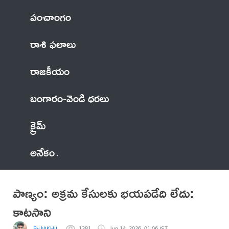
పంచాంగం
రాశి ఫలాలు
రాజకీయం
బంగారం-వెండి ధరలు
క్రైమ్
అనేకం
పాణ్యం: అక్రమ కేసులకు భయపడేది లేదు:
కాటసాని
By NIKHIL
1381
Jun 14, 2026, 01:06 IST