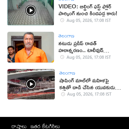
VIDEO: బిల్డింగ్ ఫస్ట్ ఫ్లోర్
పార్కింగ్ నుంచి కిందపడ్డ కారు!
Aug 05, 2026, 17:08 IST
తెలంగాణ
నటుడు ప్రదీప్ రావత్
హఠాన్మరణం.. టాలీవుడ్
స్పందనపై విమర్శలు
Aug 05, 2026, 17:08 IST
తెలంగాణ
షాపింగ్ మాల్‌లో మహిళపై
కత్తితో దాడి చేసిన యువకుడు
(వీడియో)
Aug 05, 2026, 17:08 IST
రాష్ట్రాలు
ఇతర కేటగిరీలు