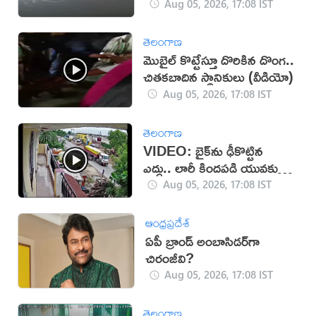
కారణమా?
Aug 05, 2026, 17:08 IST
తెలంగాణ
మొబైల్ కొట్టేస్తూ దొరికిన దొంగ..
చితకబాదిన స్థానికులు (వీడియో)
Aug 05, 2026, 17:08 IST
తెలంగాణ
VIDEO: బైక్‌ను ఢీకొట్టిన
ఎద్దు.. లారీ కిందపడి యువకుడు
మృతి!
Aug 05, 2026, 17:08 IST
ఆంధ్రప్రదేశ్
ఏపీ బ్రాండ్ అంబాసిడర్‌గా
చిరంజీవి?
Aug 05, 2026, 17:08 IST
తెలంగాణ