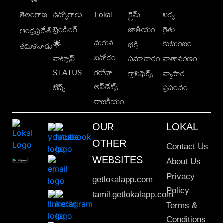
తెలంగాణ
ఉద్యోగాలు
Lokal
క్రైమ్
విద్య
-
ట్రెండింగ్
జాతీయం
రైతు
ఆంధ్రప్రదేశ్
మగువ
కుటుంబం
🌟
భక్తి
తమిళనాడు
వినోదం
వాట్సాప్
సమాచారం
వాతావరణం
STATUS
కరోనా
క్లాసిఫైడ్స్
వ్యాపార
అప్‌డేట్స్
టిప్స్
ప్రపంచం
రాజకీయం
OUR
LOKAL
OTHER
Contact Us
WEBSITES
About Us
Privacy
getlokalapp.com
Policy
tamil.getlokalapp.com
Terms &
Conditions