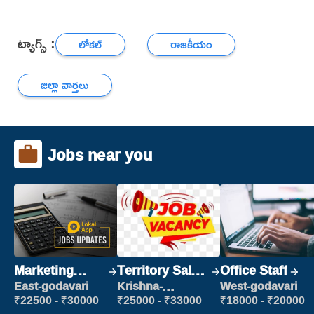
ట్యాగ్స్ :
లోకల్
రాజకీయం
జిల్లా వార్తలు
Jobs near you
Marketing
Territory Sales
Office Staff
Executive
Manager
East-godavari
Krishna-
West-godavari
vijayawada
₹22500 - ₹30000
₹25000 - ₹33000
₹18000 - ₹20000