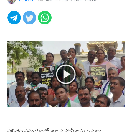
ఎన్నికల సమయంలో ఇచ్చిన హామీలను అమలు