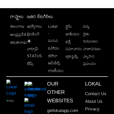
రాష్ట్రాలు
ఇతర కేటగిరీలు
తెలంగాణ
ఉద్యోగాలు
Lokal
క్రైమ్
విద్య
-
ట్రెండింగ్
జాతీయం
రైతు
ఆంధ్రప్రదేశ్
మగువ
కుటుంబం
🌟
భక్తి
తమిళనాడు
వినోదం
వాట్సాప్
సమాచారం
వాతావరణం
STATUS
కరోనా
క్లాసిఫైడ్స్
వ్యాపార
అప్‌డేట్స్
టిప్స్
ప్రపంచం
రాజకీయం
OUR
LOKAL
OTHER
Contact Us
WEBSITES
About Us
Privacy
getlokalapp.com