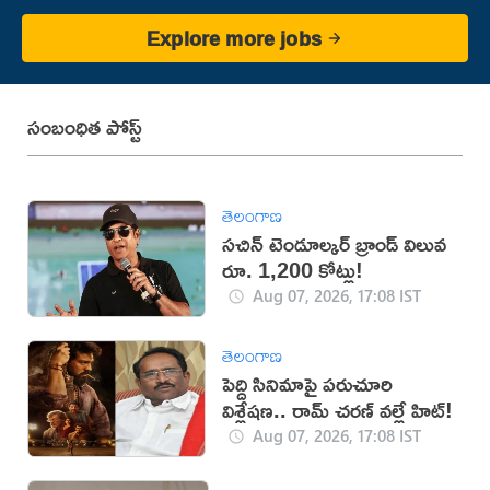
Explore more jobs
సంబంధిత పోస్ట్
తెలంగాణ
సచిన్ టెండూల్కర్ బ్రాండ్ విలువ
రూ. 1,200 కోట్లు!
Aug 07, 2026, 17:08 IST
తెలంగాణ
పెద్ది సినిమాపై పరుచూరి
విశ్లేషణ.. రామ్ చరణ్ వల్లే హిట్!
Aug 07, 2026, 17:08 IST