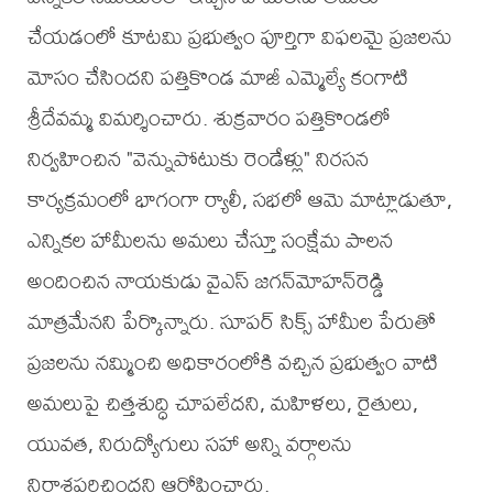
చేయడంలో కూటమి ప్రభుత్వం పూర్తిగా విఫలమై ప్రజలను
మోసం చేసిందని పత్తికొండ మాజీ ఎమ్మెల్యే కంగాటి
శ్రీదేవమ్మ విమర్శించారు. శుక్రవారం పత్తికొండలో
నిర్వహించిన "వెన్నుపోటుకు రెండేళ్లు" నిరసన
కార్యక్రమంలో భాగంగా ర్యాలీ, సభలో ఆమె మాట్లాడుతూ,
ఎన్నికల హామీలను అమలు చేస్తూ సంక్షేమ పాలన
అందించిన నాయకుడు వైఎస్ జగన్‌మోహన్‌రెడ్డి
మాత్రమేనని పేర్కొన్నారు. సూపర్ సిక్స్ హామీల పేరుతో
ప్రజలను నమ్మించి అధికారంలోకి వచ్చిన ప్రభుత్వం వాటి
అమలుపై చిత్తశుద్ధి చూపలేదని, మహిళలు, రైతులు,
యువత, నిరుద్యోగులు సహా అన్ని వర్గాలను
నిరాశపరిచిందని ఆరోపించారు.