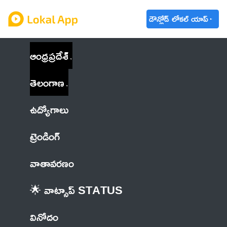
డౌన్లోడ్ లోకల్ యాప్
ఆంధ్రప్రదేశ్
తెలంగాణ
ఉద్యోగాలు
ట్రెండింగ్
వాతావరణం
🌟 వాట్సాప్ STATUS
వినోదం