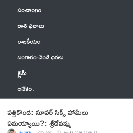
పంచాంగం
రాశి ఫలాలు
రాజకీయం
బంగారం-వెండి ధరలు
క్రైమ్
అనేకం
పత్తికొండ: సూపర్ సిక్స్ హామీలు
ఏమయ్యాయి?: శ్రీదేవమ్మ
By NIKHIL
1601
Jun 12, 2026, 12:06 IST