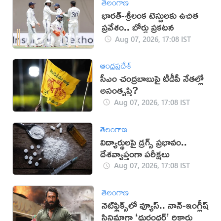
తెలంగాణ
భారత్-శ్రీలంక టెస్టులకు ఉచిత
ప్రవేశం.. బోర్డు ప్రకటన
Aug 07, 2026, 17:08 IST
ఆంధ్రప్రదేశ్
సీఎం చంద్రబాబుపై టీడీపీ నేతల్లో
అసంతృప్తి?
Aug 07, 2026, 17:08 IST
తెలంగాణ
విద్యార్థులపై డ్రగ్స్ ప్రభావం..
దేశవ్యాప్తంగా పరీక్షలు
Aug 07, 2026, 17:08 IST
తెలంగాణ
నెట్‌ఫ్లిక్స్‌లో వ్యూస్.. నాన్-ఇంగ్లీష్
సినిమాగా ‘ధురంధర్’ రికార్డు