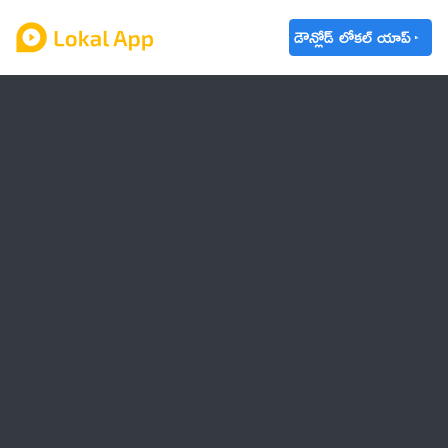
డౌన్లోడ్ లోకల్ యాప్
ఆంధ్రప్రదేశ్
తెలంగాణ
ఉద్యోగాలు
ట్రెండింగ్
వాతావరణం
🌟 వాట్సాప్ STATUS
వినోదం