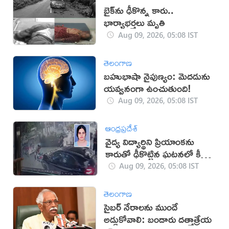
బైక్‌ను ఢీకొన్న కారు..
భార్యాభర్తలు మృతి
Aug 09, 2026, 05:08 IST
తెలంగాణ
బహుభాషా నైపుణ్యం: మెదడును
యవ్వనంగా ఉంచుతుంది!
Aug 09, 2026, 05:08 IST
ఆంధ్రప్రదేశ్
వైద్య విద్యార్థిని ప్రియాంకను
కారుతో ఢీకొట్టిన ఘటనలో కీలక
పరిణామం
Aug 09, 2026, 05:08 IST
తెలంగాణ
సైబర్ నేరాలను ముందే
అడ్డుకోవాలి: బండారు దత్తాత్రేయ