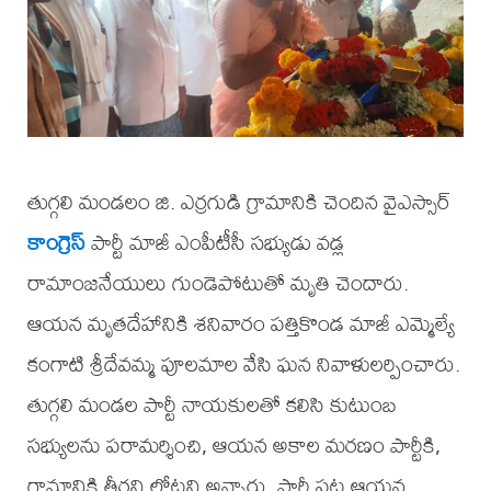
తుగ్గలి మండలం జి. ఎర్రగుడి గ్రామానికి చెందిన వైఎస్సార్
కాంగ్రెస్
పార్టీ మాజీ ఎంపీటీసీ సభ్యుడు వడ్ల
రామాంజనేయులు గుండెపోటుతో మృతి చెందారు.
ఆయన మృతదేహానికి శనివారం పత్తికొండ మాజీ ఎమ్మెల్యే
కంగాటి శ్రీదేవమ్మ పూలమాల వేసి ఘన నివాళులర్పించారు.
తుగ్గలి మండల పార్టీ నాయకులతో కలిసి కుటుంబ
సభ్యులను పరామర్శించి, ఆయన అకాల మరణం పార్టీకి,
గ్రామానికి తీరని లోటని అన్నారు. పార్టీ పట్ల ఆయన