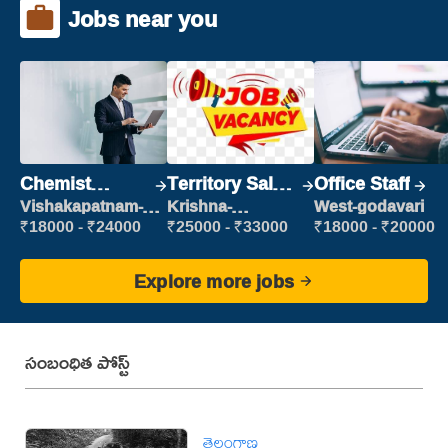
Jobs near you
Chemist
Territory Sales
Office Staff
Production
Manager
Vishakapatnam-
Krishna-
West-godavari
new
vijayawada
Executive
₹18000 - ₹24000
₹25000 - ₹33000
₹18000 - ₹20000
Explore more jobs
సంబంధిత పోస్ట్
తెలంగాణ