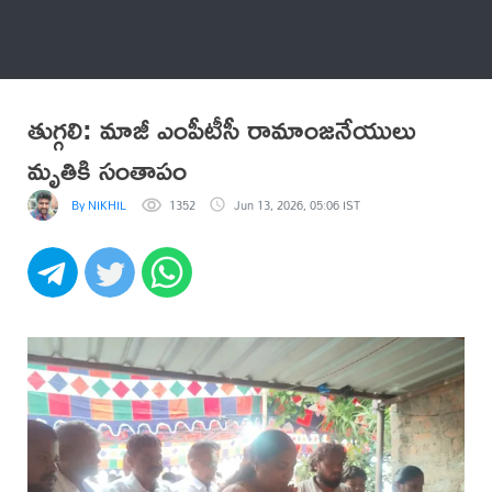
అనేకం
తుగ్గలి: మాజీ ఎంపీటీసీ రామాంజనేయులు
మృతికి సంతాపం
By NIKHIL
1352
Jun 13, 2026, 05:06 IST