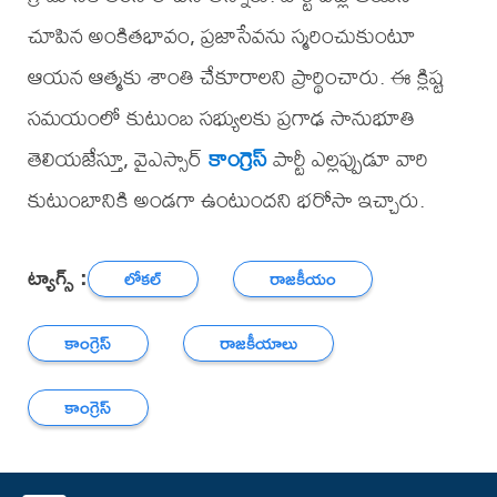
చూపిన అంకితభావం, ప్రజాసేవను స్మరించుకుంటూ
ఆయన ఆత్మకు శాంతి చేకూరాలని ప్రార్థించారు. ఈ క్లిష్ట
సమయంలో కుటుంబ సభ్యులకు ప్రగాఢ సానుభూతి
తెలియజేస్తూ, వైఎస్సార్
కాంగ్రెస్
పార్టీ ఎల్లప్పుడూ వారి
కుటుంబానికి అండగా ఉంటుందని భరోసా ఇచ్చారు.
ట్యాగ్స్ :
లోకల్
రాజకీయం
కాంగ్రెస్
రాజకీయాలు
కాంగ్రెస్