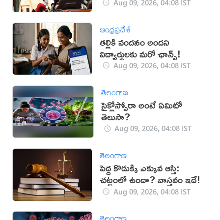
Aug 09, 2026, 04:08 IST
ఆంధ్రప్రదేశ్
తల్లికి వందనం అందని
విద్యార్థులకు మరో ఛాన్స్!
Aug 09, 2026, 04:08 IST
తెలంగాణ
సైక్లోస్పోరా అంటే ఏమిటో
తెలుసా?
Aug 09, 2026, 04:08 IST
తెలంగాణ
పెద్ద కొడుక్కి ఎక్కువ ఆస్తి:
చట్టంలో ఉందా? వాస్తవం ఇదే!
Aug 09, 2026, 04:08 IST
తెలంగాణ