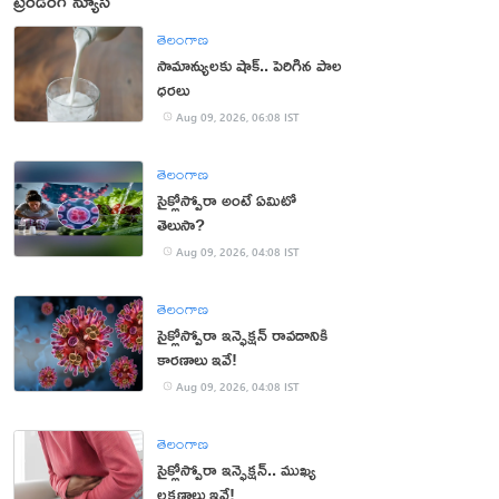
ట్రెండింగ్ న్యూస్
తెలంగాణ
సామాన్యులకు షాక్.. పెరిగిన పాల
ధరలు
Aug 09, 2026, 06:08 IST
తెలంగాణ
సైక్లోస్పోరా అంటే ఏమిటో
తెలుసా?
Aug 09, 2026, 04:08 IST
తెలంగాణ
సైక్లోస్పోరా ఇన్ఫెక్షన్ రావడానికి
కారణాలు ఇవే!
Aug 09, 2026, 04:08 IST
తెలంగాణ
సైక్లోస్పోరా ఇన్ఫెక్షన్.. ముఖ్య
లక్షణాలు ఇవే!