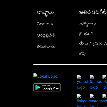
రాష్ట్రాలు
ఇతర కేటగిర
తెలంగాణ
ఉద్యోగాలు
ట్రెండింగ్
ఆంధ్రప్రదేశ్
🌟 వాట్సాప్ S
తమిళనాడు
టిప్స్