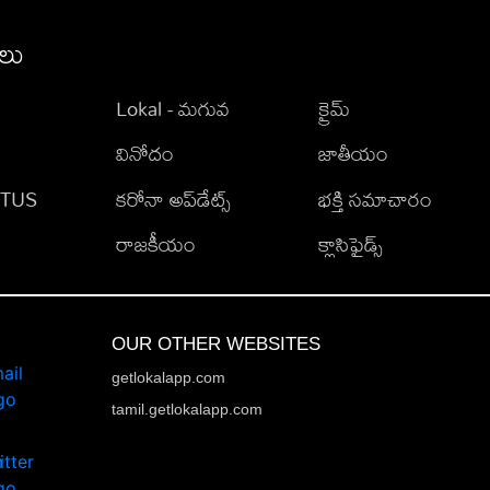
ీలు
Lokal - మగువ
క్రైమ్
వినోదం
జాతీయం
TATUS
కరోనా అప్‌డేట్స్
భక్తి సమాచారం
రాజకీయం
క్లాసిఫైడ్స్
OUR OTHER WEBSITES
getlokalapp.com
tamil.getlokalapp.com