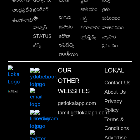
-
ట్రెండింగ్
జాతీయం
రైతు
ఆంధ్రప్రదేశ్
మగువ
కుటుంబం
🌟
భక్తి
తమిళనాడు
వినోదం
వాట్సాప్
సమాచారం
వాతావరణం
STATUS
కరోనా
క్లాసిఫైడ్స్
వ్యాపార
అప్‌డేట్స్
టిప్స్
ప్రపంచం
రాజకీయం
OUR
LOKAL
OTHER
Contact Us
WEBSITES
About Us
Privacy
getlokalapp.com
Policy
tamil.getlokalapp.com
Terms &
Conditions
Advertise