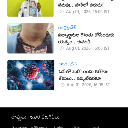
వధువు.. షాక్‌లో వరుడు!
Aug 01, 2026, 16:08 IST
ఆంధ్రప్రదేశ్
విద్యార్థినుల గొంతు కోసేందుకు
యత్నం.. చివరికి
Aug 01, 2026, 16:08 IST
ఆంధ్రప్రదేశ్
ఏపీలో మరో రెండు కరోనా
కేసులు.. ఇప్పటివరకూ
ఎన్నంటే?
Aug 01, 2026, 16:08 IST
రాష్ట్రాలు
ఇతర కేటగిరీలు
తెలంగాణ
ఉద్యోగాలు
Lokal
క్రైమ్
విద్య