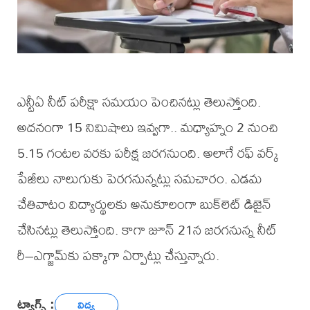
ఎన్టీఏ నీట్‌ పరీక్షా సమయం పెంచినట్లు తెలుస్తోంది.
అదనంగా 15 నిమిషాలు ఇవ్వగా.. మధ్యాహ్నం 2 నుంచి
5.15 గంటల వరకు పరీక్ష జరగనుంది. అలాగే రఫ్‌ వర్క్‌
పేజీలు నాలుగుకు పెరగనున్నట్లు సమచారం. ఎడమ
చేతివాటం విద్యార్థులకు అనుకూలంగా బుక్‌లెట్‌ డిజైన్‌
చేసినట్లు తెలుస్తోంది. కాగా జూన్‌ 21న జరగనున్న నీట్‌
రీ–ఎగ్జామ్‌కు పక్కాగా ఏర్పాట్లు చేస్తున్నారు.
ట్యాగ్స్ :
విద్య