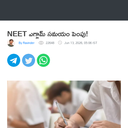
అనేకం
NEET ఎగ్జామ్ సమయం పెంపు!
By Ravinder
22648
Jun 13, 2026, 05:06 IST