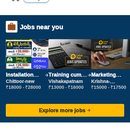
Jobs near you
Installation
Training cum
Marketing
Engineer/
Placement
Executive
Chittoor-new
Vishakapatnam
Krishna-
vijayawada
Helper
₹18000 - ₹28000
₹13000 - ₹16000
₹15000 - ₹17500
Explore more jobs