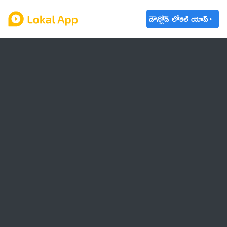
డౌన్లోడ్ లోకల్ యాప్
ఆంధ్రప్రదేశ్
తెలంగాణ
ఉద్యోగాలు
ట్రెండింగ్
వాతావరణం
🌟 వాట్సాప్ STATUS
వినోదం