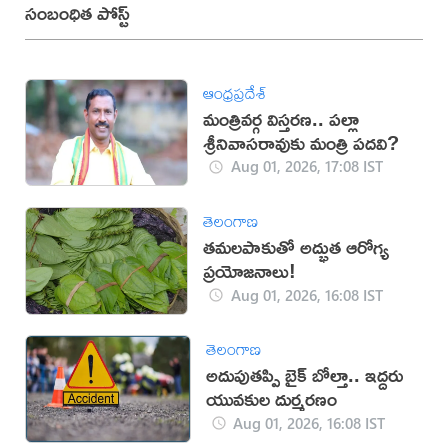
సంబంధిత పోస్ట్
ఆంధ్రప్రదేశ్
మంత్రివర్గ విస్తరణ.. పల్లా
శ్రీనివాసరావుకు మంత్రి పదవి?
Aug 01, 2026, 17:08 IST
తెలంగాణ
తమలపాకుతో అద్భుత ఆరోగ్య
ప్రయోజనాలు!
Aug 01, 2026, 16:08 IST
తెలంగాణ
అదుపుతప్పి బైక్ బోల్తా.. ఇద్దరు
యువకుల దుర్మరణం
Aug 01, 2026, 16:08 IST