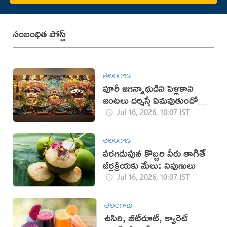
సంబంధిత పోస్ట్
తెలంగాణ
పూరీ జగన్నాథుడిని పెళ్లికాని
జంటలు దర్శిస్తే ఏమవుతుందో
తెలుసా?
Jul 16, 2026, 10:07 IST
తెలంగాణ
పరగడుపున కొబ్బరి నీరు తాగితే
జీర్ణక్రియకు మేలు: నిపుణులు
Jul 16, 2026, 10:07 IST
తెలంగాణ
ఉసిరి, బీట్‌రూట్, క్యారెట్