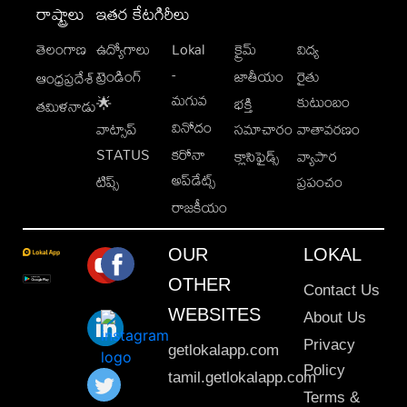
రాష్ట్రాలు
ఇతర కేటగిరీలు
తెలంగాణ
ఉద్యోగాలు
Lokal
క్రైమ్
విద్య
-
ట్రెండింగ్
జాతీయం
రైతు
ఆంధ్రప్రదేశ్
మగువ
కుటుంబం
🌟
భక్తి
తమిళనాడు
వినోదం
వాట్సాప్
సమాచారం
వాతావరణం
STATUS
కరోనా
క్లాసిఫైడ్స్
వ్యాపార
అప్‌డేట్స్
టిప్స్
ప్రపంచం
రాజకీయం
OUR
LOKAL
OTHER
Contact Us
WEBSITES
About Us
Privacy
getlokalapp.com
Policy
tamil.getlokalapp.com
Terms &