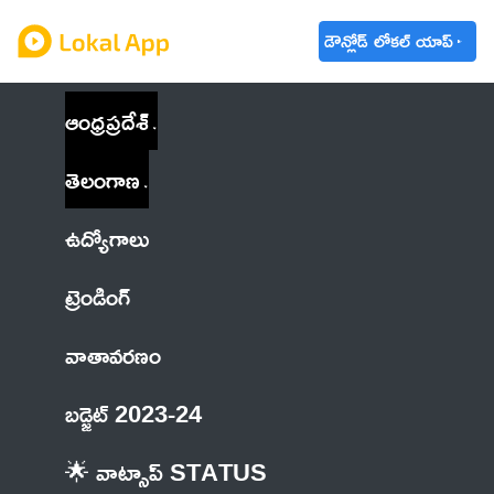
డౌన్లోడ్ లోకల్ యాప్
ఆంధ్రప్రదేశ్
తెలంగాణ
ఉద్యోగాలు
ట్రెండింగ్
వాతావరణం
బడ్జెట్ 2023-24
🌟 వాట్సాప్ STATUS