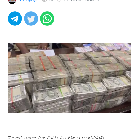
నెల్లూరు జిల్లా మర్రిపాడు మండలం సింగనపల్లి