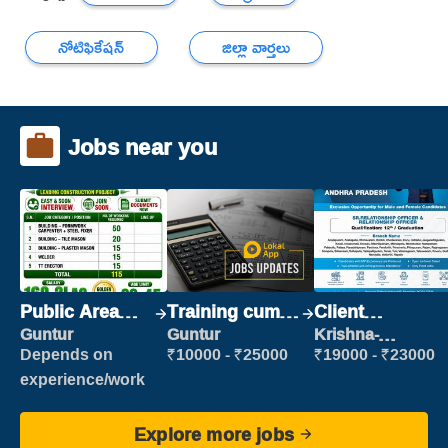
నోటిఫికేషన్
జిల్లా వార్తలు
Jobs near you
Public Area
Training cum
Client
Cleaner
Placement
Relationship
Guntur
Guntur
Krishna-
vijayawada
Executive
Depends on
₹10000 - ₹25000
₹19000 - ₹23000
experience/work
Explore more jobs