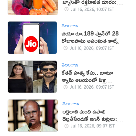
జ్యూస్‌తో రక్తహీనత దూరం:
నిపుణులు
Jul 16, 2026, 10:07 IST
తెలంగాణ
జియో రూ.189 ప్లాన్‌తో 28
రోజులపాటు అపరిమిత కాల్స్
Jul 16, 2026, 09:07 IST
తెలంగాణ
కేతన్ హత్య కేసు.. ఖాటూ
శ్యామ్ ఆలయంలో పెళ్లి
చేసుకున్న సియా, చేతన్‌!
Jul 16, 2026, 09:07 IST
తెలంగాణ
లక్షలాది మంది ఉపాధి
దెబ్బతీసేందుకే జగన్ కుట్రలు:
యనమల
Jul 16, 2026, 09:07 IST