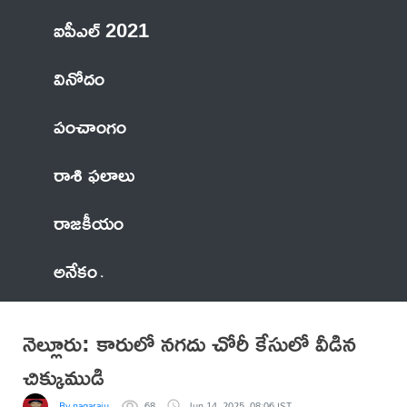
ఐపీఎల్ 2021
వినోదం
పంచాంగం
రాశి ఫలాలు
రాజకీయం
అనేకం
నెల్లూరు: కారులో నగదు చోరీ కేసులో వీడిన
చిక్కుముడి
By nagaraju
68
Jun 14, 2025, 08:06 IST