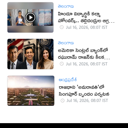
తెలంగాణ
హిందూ విద్యార్థికి కల్మా
హోంవర్క్.. తల్లిదండ్రుల ఆగ్రహం
(వీడియో)
Jul 16, 2026, 08:07 IST
తెలంగాణ
అమెరికా సెంట్రల్ బ్యాంక్‌లో
రఘురామ్ రాజన్‌కు కీలక
బాధ్యతలు
Jul 16, 2026, 08:07 IST
ఆంధ్రప్రదేశ్
రాజధాని 'అమరావతి'లో
సింగపూర్ బృందం పర్యటన
Jul 16, 2026, 08:07 IST