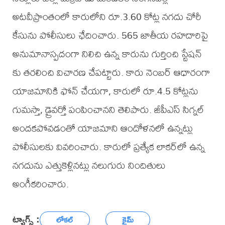
అటవీప్రాంతంలో కారులోని రూ.3.60 కోట్ల నగదు చోరీ
కేసును పోలీసులు ఛేదించారు. 565 జాతీయ రహదారిపై
అనుమానాస్పదంగా నిలిచి ఉన్న కారును గుర్తించి స్టేషన్
కు తరలించి విచారణ చేపట్టారు. కారు నెంబర్ ఆధారంగా
యాజమానికి ఫోన్ చేయగా, కారులో రూ.4.5 కోట్లను
గుమస్తా, డ్రైవర్తో పంపించానని తెలిపారు. జీపీఎస్ సిగ్నల్
అందకపోవడంతో యాజమాని ఆందోళనలో ఉన్నట్లు
పోలీసులకు వివరించారు. కారులో ప్రత్యేక లాకర్‌లో ఉన్న
నగదును ఎత్తుకెళ్లినట్లు నలుగురు నిందితులు
అంగీకరించారు.
ట్యాగ్స్ :
లోకల్
క్రైమ్