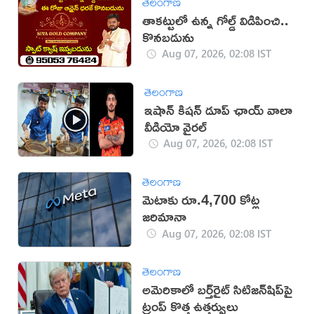
తెలంగాణ
తాకట్టులో ఉన్న గోల్డ్ విడిపించి..
కొనబడును
Aug 07, 2026, 02:08 IST
తెలంగాణ
ఇషాన్ కిషన్ డూప్ ఛాయ్ వాలా
వీడియో వైరల్
Aug 07, 2026, 02:08 IST
తెలంగాణ
మెటాకు రూ.4,700 కోట్ల
జరిమానా
Aug 07, 2026, 02:08 IST
తెలంగాణ
అమెరికాలో బర్త్‌రైట్ సిటిజన్‌షిప్‌పై
ట్రంప్ కొత్త ఉత్తర్వులు