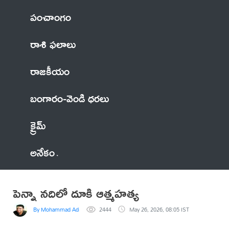
పంచాంగం
రాశి ఫలాలు
రాజకీయం
బంగారం-వెండి ధరలు
క్రైమ్
అనేకం
పెన్నా నదిలో దూకి ఆత్మహత్య
By Mohammad Adil Anwar
2444
May 26, 2026, 08:05 IST