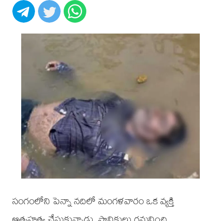
సంగంలోని పెన్నా నదిలో మంగళవారం ఒక వ్యక్తి
ఆత్మహత్య చేసుకున్నాడు. స్థానికులు గమనించి