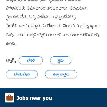
పోలీసులకు సమాచారం అందించారు. సంఘటనా
స్థలానికి చేరుకున్న పోలీసులు మృతదేహాన్ని
పరిశీలించారు. మృతుడు రేబాలకు చెందిన సుబ్రహ్మణ్యంగా
గుర్తించారు. ఆత్మహత్యకు గల కారణాలు ఇంకా తెలియాల్సి
ఉంది.
ట్యాగ్స్ :
లోకల్
క్రైమ్
నోటిఫికేషన్
జిల్లా వార్తలు
Jobs near you