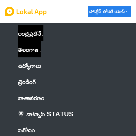
డౌన్లోడ్ లోకల్ యాప్
ఆంధ్రప్రదేశ్
తెలంగాణ
ఉద్యోగాలు
ట్రెండింగ్
వాతావరణం
🌟 వాట్సాప్ STATUS
వినోదం