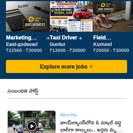
Marketing
Taxi Driver
Field
Executive
Marketing
East-godavari
Guntur
Kurnool
Executive
₹22500 - ₹30000
₹13000 - ₹30000
₹20000 - ₹30000
Explore more jobs
సంబంధిత పోస్ట్
తెలంగాణ
థాయ్‌ల్యాండ్‌లోని ఓ స్కూల్‌ వద్ద
భారీగా కాల్పులు.. ఇద్దరు మృతి