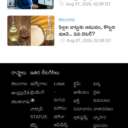
Aug 07, 2026, 02:08 IST
తెలంగాణ
పిల్లల జుట్టుకు ఆముదం, కొబ్బరి
నూనె.. ఏది బెటర్?
Aug 07, 2026, 02:08 IST
రాష్ట్రాలు
ఇతర కేటగిరీలు
తెలంగాణ
ఉద్యోగాలు
Lokal
క్రైమ్
విద్య
-
ట్రెండింగ్
జాతీయం
రైతు
ఆంధ్రప్రదేశ్
మగువ
కుటుంబం
🌟
భక్తి
తమిళనాడు
వినోదం
వాట్సాప్
సమాచారం
వాతావరణం
STATUS
కరోనా
క్లాసిఫైడ్స్
వ్యాపార
అప్‌డేట్స్
టిప్స్
ప్రపంచం