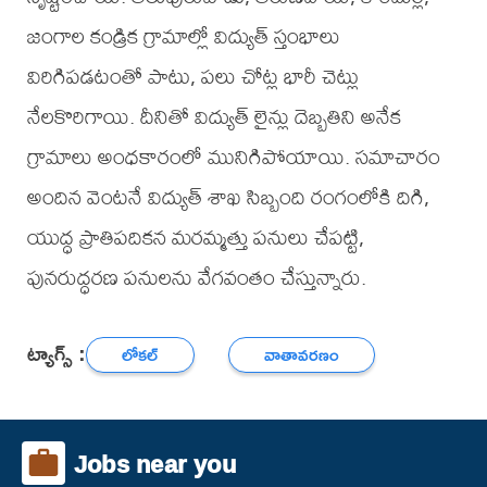
జంగాల కండ్రిక గ్రామాల్లో విద్యుత్ స్తంభాలు
విరిగిపడటంతో పాటు, పలు చోట్ల భారీ చెట్లు
నేలకొరిగాయి. దీనితో విద్యుత్ లైన్లు దెబ్బతిని అనేక
గ్రామాలు అంధకారంలో మునిగిపోయాయి. సమాచారం
అందిన వెంటనే విద్యుత్ శాఖ సిబ్బంది రంగంలోకి దిగి,
యుద్ధ ప్రాతిపదికన మరమ్మత్తు పనులు చేపట్టి,
పునరుద్ధరణ పనులను వేగవంతం చేస్తున్నారు.
ట్యాగ్స్ :
లోకల్
వాతావరణం
Jobs near you