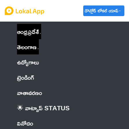
డౌన్లోడ్ లోకల్ యాప్
ఆంధ్రప్రదేశ్
తెలంగాణ
ఉద్యోగాలు
ట్రెండింగ్
వాతావరణం
🌟 వాట్సాప్ STATUS
వినోదం