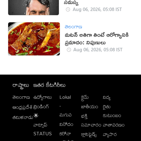
సమస్య
Aug 06, 2026, 05:08 IST
తెలంగాణ
మటన్ అతిగా తింటే ఆరోగ్యానికి
ప్రమాదం: నిపుణులు
Aug 06, 2026, 05:08 IST
రాష్ట్రాలు
ఇతర కేటగిరీలు
తెలంగాణ
ఉద్యోగాలు
Lokal
క్రైమ్
విద్య
-
ట్రెండింగ్
జాతీయం
రైతు
ఆంధ్రప్రదేశ్
మగువ
కుటుంబం
🌟
భక్తి
తమిళనాడు
వినోదం
వాట్సాప్
సమాచారం
వాతావరణం
STATUS
కరోనా
క్లాసిఫైడ్స్
వ్యాపార