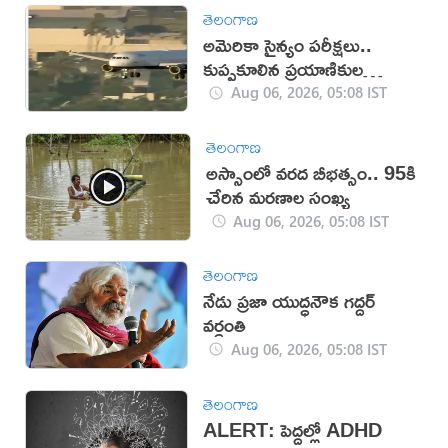
తెలంగాణ
అమెరికా సైన్యం పరీక్షలు..
కుప్పకూలిన ప్రయాణికుల
విమానం
Aug 06, 2026, 05:08 IST
తెలంగాణ
అస్సాంలో వ‌ర‌ద బీభ‌త్సం.. 95కి
చేరిన మ‌ర‌ణాల సంఖ్య‌
Aug 06, 2026, 05:08 IST
తెలంగాణ
నేడు ప్రజా యుద్ధనౌక గద్దర్
వర్ధంతి
Aug 06, 2026, 05:08 IST
తెలంగాణ
ALERT: పెద్దల్లో ADHD