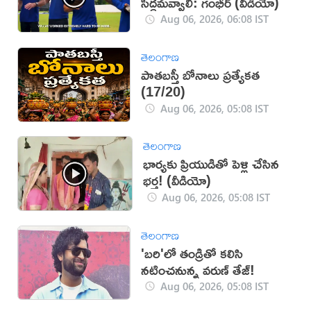
సిద్ధమవ్వాలి: గంభీర్ (వీడియో)
Aug 06, 2026, 06:08 IST
తెలంగాణ
పాతబస్తీ బోనాలు ప్రత్యేకత
(17/20)
Aug 06, 2026, 05:08 IST
తెలంగాణ
భార్యకు ప్రియుడితో పెళ్లి చేసిన
భర్త! (వీడియో)
Aug 06, 2026, 05:08 IST
తెలంగాణ
'బరి'లో తండ్రితో కలిసి
నటించనున్న వరుణ్ తేజ్!
Aug 06, 2026, 05:08 IST