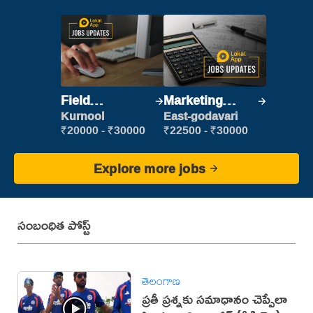
Field
Marketing
Marketing
Executive
Kurnool
East-godavari
Executive
₹20000 - ₹30000
₹22500 - ₹30000
Explore more jobs
సంబంధిత పోస్ట్
తెలంగాణ
ప్రతీ ప్రశ్నకు సమాధానం చెప్పేలా