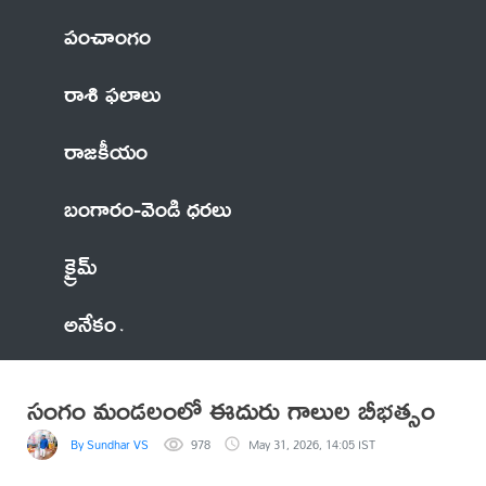
పంచాంగం
రాశి ఫలాలు
రాజకీయం
బంగారం-వెండి ధరలు
క్రైమ్
అనేకం
సంగం మండలంలో ఈదురు గాలుల బీభత్సం
By Sundhar VS
978
May 31, 2026, 14:05 IST