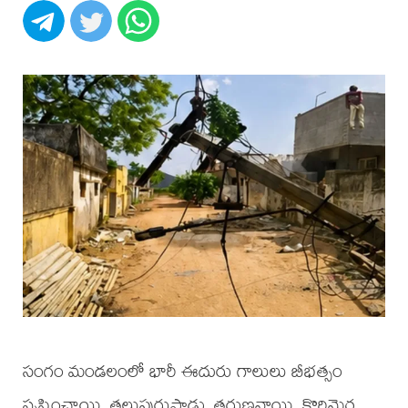
సంగం మండలంలో భారీ ఈదురు గాలులు బీభత్సం
సృష్టించాయి. తలుపురుపాడు, తరుణవాయి, కొరిమెర్ల,