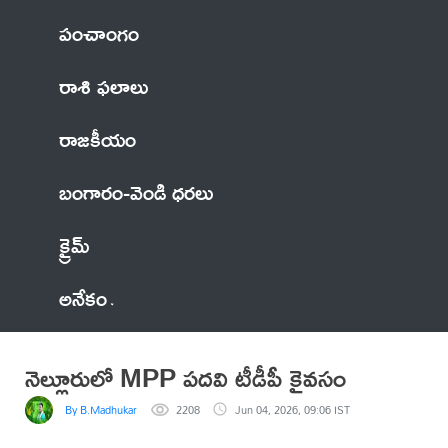
పంచాంగం
రాశి ఫలాలు
రాజకీయం
బంగారం-వెండి ధరలు
క్రైమ్
అనేకం
నెల్లూరులో MPP పదవి టీడీపీ కైవసం
By B.Madhukar
2208
Jun 04, 2026, 09:06 IST