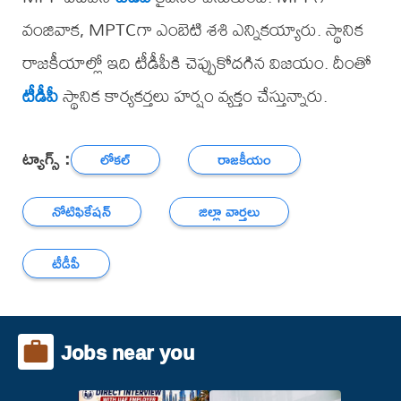
వంజివాక, MPTCగా ఎంబెటి శశి ఎన్నికయ్యారు. స్థానిక
రాజకీయాల్లో ఇది టీడీపీకి చెప్పుకోదగిన విజయం. దీంతో
టీడీపీ
స్థానిక కార్యకర్తలు హర్షం వ్యక్తం చేస్తున్నారు.
ట్యాగ్స్ :
లోకల్
రాజకీయం
నోటిఫికేషన్
జిల్లా వార్తలు
టీడీపీ
Jobs near you