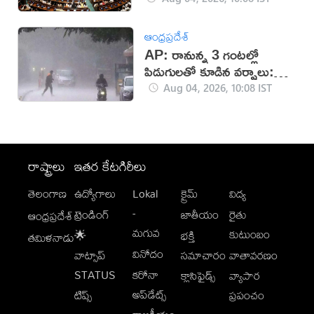
ఆంధ్రప్రదేశ్
AP: రానున్న 3 గంటల్లో
పిడుగులతో కూడిన వర్షాలు:
వాతావరణ శాఖ
Aug 04, 2026, 10:08 IST
రాష్ట్రాలు
ఇతర కేటగిరీలు
తెలంగాణ
ఉద్యోగాలు
Lokal
క్రైమ్
విద్య
-
ట్రెండింగ్
జాతీయం
రైతు
ఆంధ్రప్రదేశ్
మగువ
కుటుంబం
🌟
భక్తి
తమిళనాడు
వినోదం
వాట్సాప్
సమాచారం
వాతావరణం
STATUS
కరోనా
క్లాసిఫైడ్స్
వ్యాపార
అప్‌డేట్స్
టిప్స్
ప్రపంచం