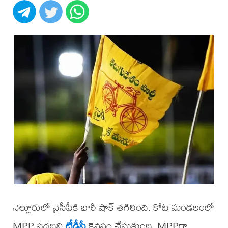
నెల్లూరులో వైసీపీకి భారీ షాక్ తగిలింది. కోట మండలంలో
MPP పదవిని
టీడీపీ
కైవసం చేసుకుంది. MPPగా