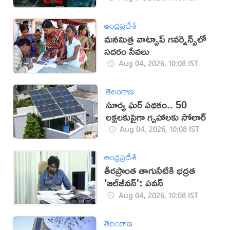
ఆంధ్రప్రదేశ్
మ‌న‌మిత్ర వాట్సాప్ గ‌వ‌ర్నెన్స్‌లో
స‌ద‌రం సేవ‌లు
Aug 04, 2026, 10:08 IST
తెలంగాణ
సూర్య ఘర్ పథకం.. 50
లక్షలకుపైగా గృహాలకు సోలార్
Aug 04, 2026, 10:08 IST
ఆంధ్రప్రదేశ్
తీరప్రాంత తాగునీటికి భద్రత
'జల్‌జీవన్': పవన్‌
Aug 04, 2026, 10:08 IST
తెలంగాణ