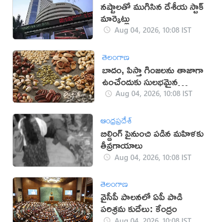
నష్టాలతో ముగిసిన దేశీయ స్టాక్
మార్కెట్లు
Aug 04, 2026, 10:08 IST
తెలంగాణ
బాదం, పిస్తా గింజలను తాజాగా
ఉంచేందుకు సులభమైన
చిట్కాలు!
Aug 04, 2026, 10:08 IST
ఆంధ్రప్రదేశ్
బిల్డింగ్​ పైనుంచి పడిన మహిళకు
తీవ్రగాయాలు
Aug 04, 2026, 10:08 IST
తెలంగాణ
వైసీపీ పాలనలో ఏపీ పాడి
పరిశ్రమ కుదేలు: కేంద్రం
Aug 04, 2026, 10:08 IST