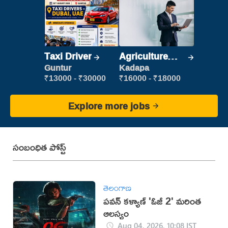
Taxi Driver
Agriculture
Labour
Guntur
Kadapa
₹13000 - ₹30000
₹16000 - ₹18000
Explore more jobs
సంబంధిత పోస్ట్
తెలంగాణ
పవన్ కళ్యాణ్ 'ఓజీ 2' మరింత
ఆలస్యం
Aug 04, 2026, 10:08 IST