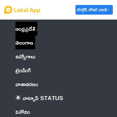
డౌన్లోడ్ లోకల్ యాప్
ఆంధ్రప్రదేశ్
తెలంగాణ
ఉద్యోగాలు
ట్రెండింగ్
వాతావరణం
🌟 వాట్సాప్ STATUS
వినోదం