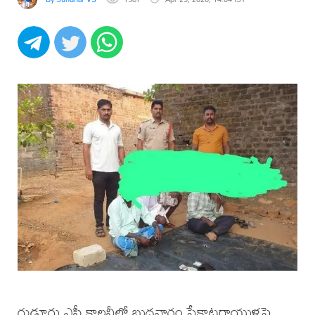
గుడ్లూరు ఎస్టీ కాలనీలో బుధవారం పేకాటరాయుళ్లపై