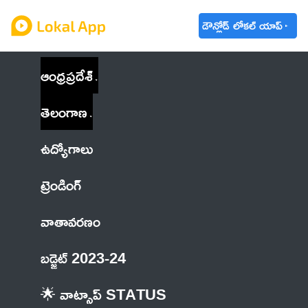
డౌన్లోడ్ లోకల్ యాప్
ఆంధ్రప్రదేశ్
తెలంగాణ
ఉద్యోగాలు
ట్రెండింగ్
వాతావరణం
బడ్జెట్ 2023-24
🌟 వాట్సాప్ STATUS