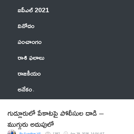
ఐపీఎల్ 2021
వినోదం
పంచాంగం
రాశి ఫలాలు
రాజకీయం
అనేకం
గుడ్లూరులో పేకాటపై పోలీసుల దాడి –
ముగ్గురు అదుపులో
By Sundhar VS
1387
Apr 29, 2026, 14:04 IST