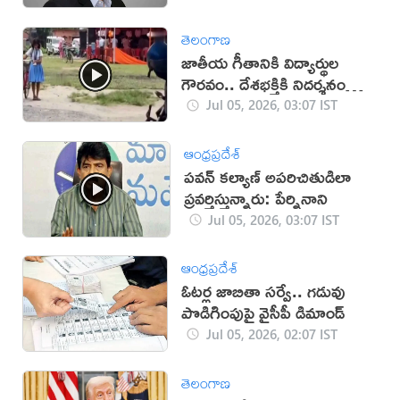
తెలంగాణ
జాతీయ గీతానికి విద్యార్థుల
గౌరవం.. దేశభక్తికి నిదర్శనం
(వీడియో)
Jul 05, 2026, 03:07 IST
ఆంధ్రప్రదేశ్
పవన్ కల్యాణ్ అపరిచితుడిలా
ప్రవర్తిస్తున్నారు: పేర్నినాని
Jul 05, 2026, 03:07 IST
ఆంధ్రప్రదేశ్
ఓటర్ల జాబితా సర్వే.. గడువు
పొడిగింపుపై వైసీపీ డిమాండ్
Jul 05, 2026, 02:07 IST
తెలంగాణ