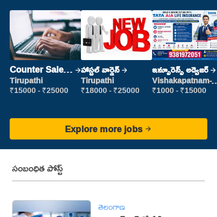
Counter Sales
హాస్టల్ వార్డెన్
ఇన్సూరెన్స్ అడ్వైజర్
Executive
Tirupathi
Tirupathi
Vishakapatnam-
new
(Retail Sales)
₹15000 - ₹25000
₹18000 - ₹25000
₹1000 - ₹15000
Explore more jobs
సంబంధిత పోస్ట్
తెలంగాణ