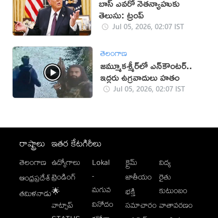
బాస్‌ ఎవరో నెతన్యాహుకు
తెలుసు: ట్రంప్‌
Jul 05, 2026, 02:07 IST
తెలంగాణ
జమ్మూకశ్మీర్‌లో ఎన్‌కౌంటర్..
ఇద్దరు ఉగ్రవాదులు హతం
Jul 05, 2026, 02:07 IST
రాష్ట్రాలు
ఇతర కేటగిరీలు
తెలంగాణ
ఉద్యోగాలు
Lokal
క్రైమ్
విద్య
-
ట్రెండింగ్
జాతీయం
రైతు
ఆంధ్రప్రదేశ్
మగువ
కుటుంబం
🌟
భక్తి
తమిళనాడు
వినోదం
వాట్సాప్
సమాచారం
వాతావరణం