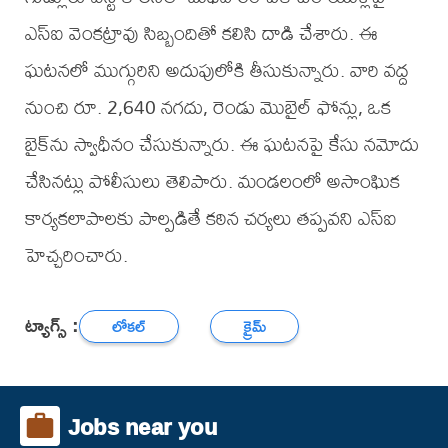
ఎస్ఐ వెంకట్రావు సిబ్బందితో కలిసి దాడి చేశారు. ఈ
ఘటనలో ముగ్గురిని అదుపులోకి తీసుకున్నారు. వారి వద్ద
నుంచి రూ. 2,640 నగదు, రెండు మొబైల్ ఫోన్లు, ఒక
బైక్‌ను స్వాధీనం చేసుకున్నారు. ఈ ఘటనపై కేసు నమోదు
చేసినట్లు పోలీసులు తెలిపారు. మండలంలో అసాంఘిక
కార్యకలాపాలకు పాల్పడితే కఠిన చర్యలు తప్పవని ఎస్ఐ
హెచ్చరించారు.
ట్యాగ్స్ :
లోకల్
క్రైమ్
Jobs near you