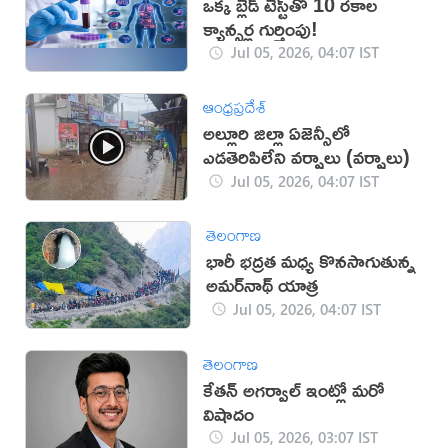
ఒక్క బ్లెడ్ టెస్ట్‌తో 10 రకాల
క్యాన్సర్ల గుర్తింపు!
Jul 05, 2026, 04:07 IST
ఆంధ్రప్రదేశ్
అల్లూరి జిల్లా ఏజెన్సీలో
ఎడతెరిపిలేని వర్షాలు (వర్షాలు)
Jul 05, 2026, 04:07 IST
తెలంగాణ
భారీ భద్రత మధ్య కొనసాగుతున్న
అమర్‌నాథ్ యాత్ర
Jul 05, 2026, 04:07 IST
తెలంగాణ
కేతన్‌ అగర్వాల్‌ ఇంట్లో మరో
విషాదం
Jul 05, 2026, 03:07 IST