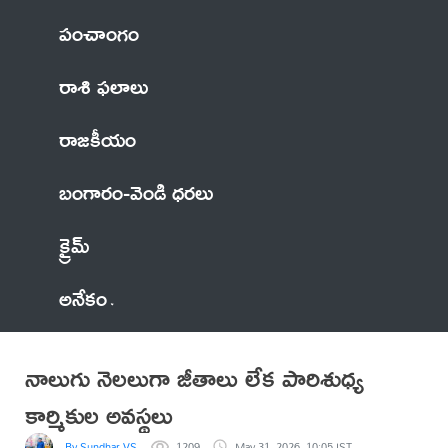
పంచాంగం
రాశి ఫలాలు
రాజకీయం
బంగారం-వెండి ధరలు
క్రైమ్
అనేకం
నాలుగు నెలలుగా జీతాలు లేక పారిశుధ్య
కార్మికుల అవస్థలు
By Sundhar VS
1209
May 31, 2026, 10:05 IST