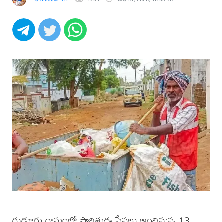
గుడ్లూరు గ్రామంలో పారిశుధ్య సేవలు అందిస్తున్న 13