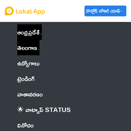
డౌన్లోడ్ లోకల్ యాప్
ఆంధ్రప్రదేశ్
తెలంగాణ
ఉద్యోగాలు
ట్రెండింగ్
వాతావరణం
🌟 వాట్సాప్ STATUS
వినోదం