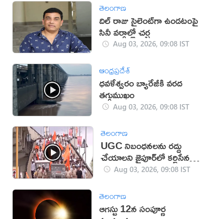
తెలంగాణ
దిల్‌ రాజు సైలెంట్‌గా ఉండటంపై
సినీ వర్గాల్లో చర్చ
Aug 03, 2026, 09:08 IST
ఆంధ్రప్రదేశ్
ధవళేశ్వరం బ్యారేజీకి వరద
తగ్గుముఖం
Aug 03, 2026, 09:08 IST
తెలంగాణ
UGC నిబంధనలను రద్దు
చేయాలని జైపూర్‌లో కర్ణిసేన
నిరసన (వీడియో)
Aug 03, 2026, 09:08 IST
తెలంగాణ
ఆగస్టు 12న సంపూర్ణ