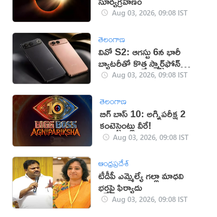
సూర్యగ్రహణం
Aug 03, 2026, 09:08 IST
తెలంగాణ
వివో S2: ఆగస్టు 6న భారీ
బ్యాటరీతో కొత్త స్మార్ట్‌ఫోన్
లాంచ్
Aug 03, 2026, 09:08 IST
తెలంగాణ
బిగ్ బాస్ 10: అగ్నిపరీక్ష 2
కంటెస్టెంట్లు వీరే!
Aug 03, 2026, 09:08 IST
ఆంధ్రప్రదేశ్
టీడీపీ ఎమ్మెల్యే గ‌ల్లా మాధ‌వి
భ‌ర్త‌పై ఫిర్యాదు
Aug 03, 2026, 09:08 IST