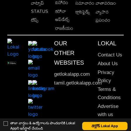
వినోదం
వాట్సాప్
సమాచారం
వాతావరణం
STATUS
కరోనా
క్లాసిఫైడ్స్
వ్యాపార
అప్‌డేట్స్
టిప్స్
ప్రపంచం
రాజకీయం
OUR
LOKAL
OTHER
Contact Us
WEBSITES
About Us
Privacy
getlokalapp.com
Policy
tamil.getlokalapp.com
Terms &
Conditions
Advertise
with us
Sitemap
తాజా వార్తలు & ఉద్యోగాలను పొందడానికి Lokal
డౌన్లోడ్ Lokal App
Appని ఇన్‌స్టాల్ చేయండి
This material may not be published, transmitted, rewritten or redistributed. © 2020 Lokal App. All rights reserved.