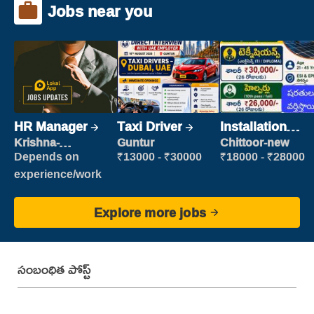
Jobs near you
HR Manager
Taxi Driver
Installation
Engineer/
Krishna-
Guntur
Chittoor-new
vijayawada
Helper
Depends on
₹13000 - ₹30000
₹18000 - ₹28000
experience/work
Explore more jobs
సంబంధిత పోస్ట్