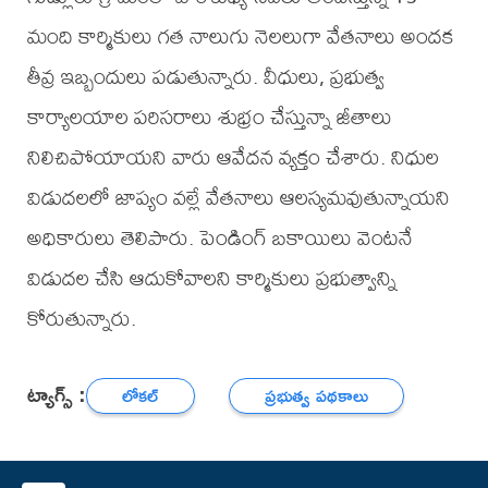
మంది కార్మికులు గత నాలుగు నెలలుగా వేతనాలు అందక
తీవ్ర ఇబ్బందులు పడుతున్నారు. వీధులు, ప్రభుత్వ
కార్యాలయాల పరిసరాలు శుభ్రం చేస్తున్నా జీతాలు
నిలిచిపోయాయని వారు ఆవేదన వ్యక్తం చేశారు. నిధుల
విడుదలలో జాప్యం వల్లే వేతనాలు ఆలస్యమవుతున్నాయని
అధికారులు తెలిపారు. పెండింగ్ బకాయిలు వెంటనే
విడుదల చేసి ఆదుకోవాలని కార్మికులు ప్రభుత్వాన్ని
కోరుతున్నారు.
ట్యాగ్స్ :
లోకల్
ప్రభుత్వ పథకాలు