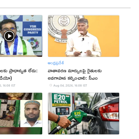
ఆంధ్రప్రదేశ్
ులకు ప్రాధాన్యత లేదు:
వాతావరణ మార్పులపై రైతులకు
ీడియో)
అవగాహన కల్పించాలి: సీఎం
, 16:08 IST
Aug 04, 2026, 16:08 IST