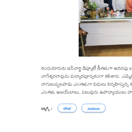
కందుకూరుకు ఇన్‌చార్జి డిప్యూటీ డీఈఓగా అదనపు బా
నాగేశ్వరరావును మర్యాదపూర్వకంగా కలిశారు. ఎమ్మె
నాగులుప్పలపాడు ఎంఈఓగా విధులు నిర్వహిస్తున్న 
ఎంఈఓ అజయ్‌బాబు, పలువురు ఉపాధ్యాయులు పాల్గ
ట్యాగ్స్ :
లోకల్
పరిపాలన