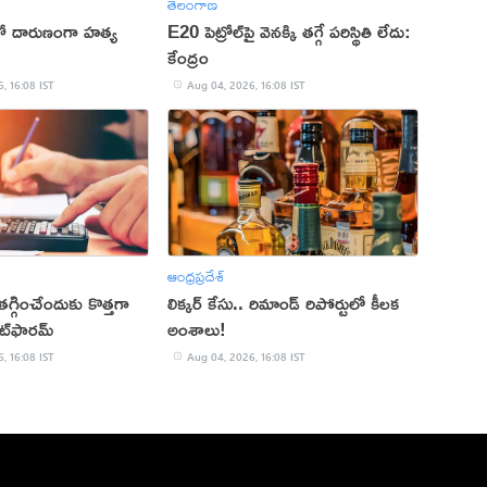
తెలంగాణ
ితో దారుణంగా హత్య
E20 పెట్రోల్‌పై వెనక్కి తగ్గే పరిస్థితి లేదు:
కేంద్రం
, 16:08 IST
Aug 04, 2026, 16:08 IST
ఆంధ్రప్రదేశ్
్గించేందుకు కొత్తగా
లిక్కర్ కేసు.. రిమాండ్​ రిపోర్టులో కీలక
ట్‌ఫారమ్
అంశాలు!
, 16:08 IST
Aug 04, 2026, 16:08 IST