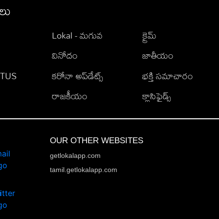
ీలు
Lokal - మగువ
క్రైమ్
వినోదం
జాతీయం
TATUS
కరోనా అప్‌డేట్స్
భక్తి సమాచారం
రాజకీయం
క్లాసిఫైడ్స్
OUR OTHER WEBSITES
getlokalapp.com
tamil.getlokalapp.com