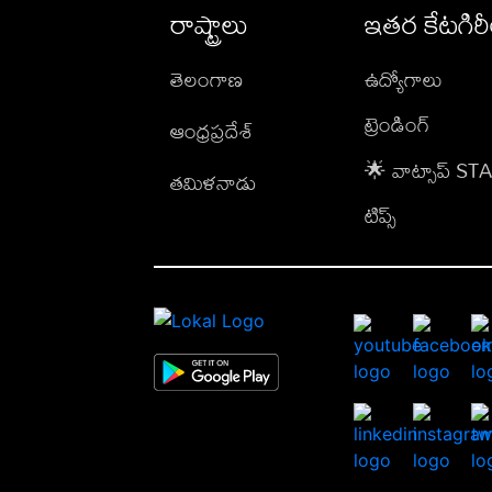
రాష్ట్రాలు
ఇతర కేటగిర
తెలంగాణ
ఉద్యోగాలు
ట్రెండింగ్
ఆంధ్రప్రదేశ్
🌟 వాట్సాప్ S
తమిళనాడు
టిప్స్