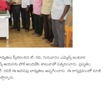
ధ్యతలు స్వీకరించిన టి. రవి, గురువారం ఎమ్మెల్యే ఇంటూరి
ల్యే ఆయనకు బొకే అందజేసి శాలువాతో సత్కరించారు. ప్రస్తుతం
టి. రవికి ఈ అదనపు బాధ్యతలు అప్పగించారు. ఈ కార్యక్రమంలో మాజీ
ొన్నారు.