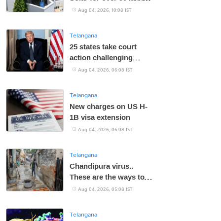
homes
Aug 04, 2026, 10:08 IST
Telangana
25 states take court
action challenging
Trump tariffs
Aug 04, 2026, 06:08 IST
Telangana
New charges on US H-
1B visa extension
Aug 04, 2026, 06:08 IST
Telangana
Chandipura virus..
These are the ways to
prevent it!
Aug 04, 2026, 05:08 IST
Telangana