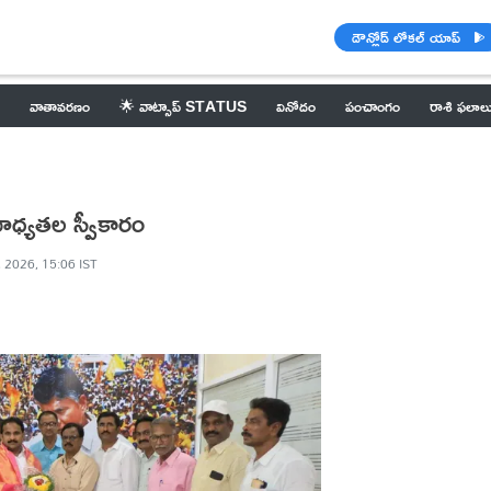
డౌన్లోడ్ లోకల్ యాప్
వాతావరణం
🌟 వాట్సాప్ STATUS
వినోదం
పంచాంగం
రాశి ఫలాల
ాధ్యతల స్వీకారం
, 2026, 15:06 IST