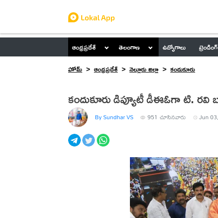
ఆంధ్రప్రదేశ్
తెలంగాణ
ఉద్యోగాలు
ట్రెండింగ్
హోమ్
ఆంధ్రప్రదేశ్
నెల్లూరు జిల్లా
కందుకూరు
కందుకూరు డిప్యూటీ డీఈఓగా టి. రవి బ
By Sundhar VS
951
చూసినవారు
Jun 03