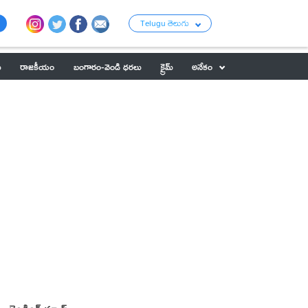
Telugu తెలుగు
ు
రాజకీయం
బంగారం-వెండి ధరలు
క్రైమ్
అనేకం