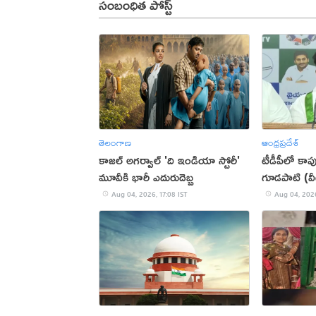
సంబంధిత పోస్ట్
తెలంగాణ
ఆంధ్రప్రదేశ్
కాజల్ అగర్వాల్ 'ది ఇండియా స్టోరీ'
టీడీపీలో కాప
మూవీకి భారీ ఎదురుదెబ్బ
గూడపాటి (వ
Aug 04, 2026, 17:08 IST
Aug 04, 2026