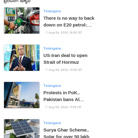
ట్రెండింగ్ న్యూస్
Telangana
There is no way to back
down on E20 petrol:
Centre
Aug 04, 2026, 16:08 IST
Telangana
US-Iran deal to open
Strait of Hormuz
Aug 04, 2026, 13:08 IST
Telangana
Protests in PoK..
Pakistan bans Al
Jazeera
Aug 04, 2026, 11:08 IST
Telangana
Surya Ghar Scheme..
Solar for over 50 lakh