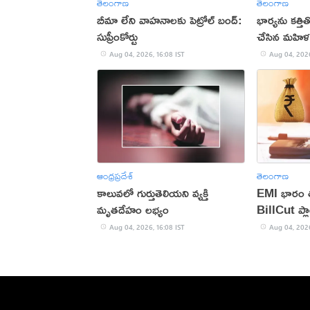
తెలంగాణ
తెలంగాణ
బీమా లేని వాహనాలకు పెట్రోల్ బంద్:
భార్యను కత్త
సుప్రీంకోర్టు
చేసిన మహిళ
Aug 04, 2026, 16:08 IST
Aug 04, 2026
ఆంధ్రప్రదేశ్
తెలంగాణ
కాలువలో గుర్తుతెలియని వ్యక్తి
EMI భారం తగ
మృతదేహం లభ్యం
BillCut ప్లా
Aug 04, 2026, 16:08 IST
Aug 04, 2026