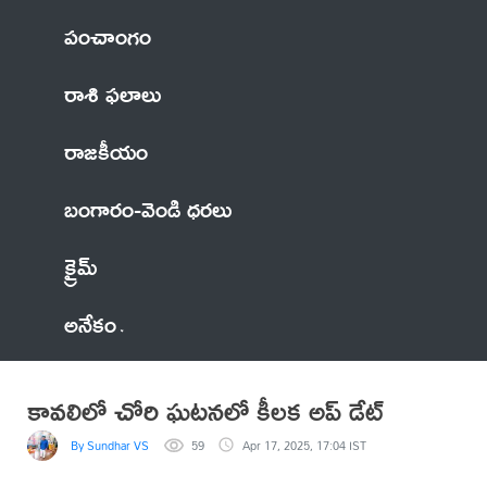
పంచాంగం
రాశి ఫలాలు
రాజకీయం
బంగారం-వెండి ధరలు
క్రైమ్
అనేకం
కావలిలో చోరి ఘటనలో కీలక అప్ డేట్
By Sundhar VS
59
Apr 17, 2025, 17:04 IST