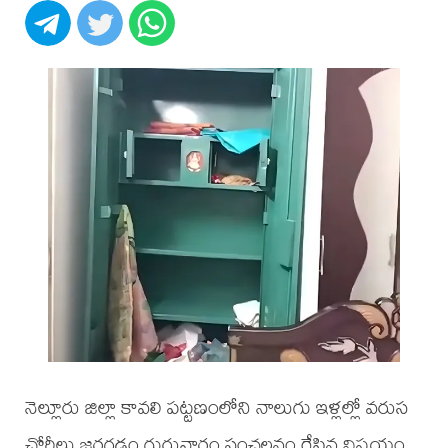
నెల్లూరు జిల్లా కావలి పట్టణంలోని నాలుగు ఇళ్లల్లో వరుస
చోరీలు జరగడం గురువారం సంచలనం రేపిన విషయం