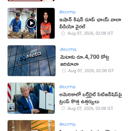
తెలంగాణ
ఇషాన్ కిషన్ డూప్ ఛాయ్ వాలా
వీడియో వైరల్
Aug 07, 2026, 02:08 IST
తెలంగాణ
మెటాకు రూ.4,700 కోట్ల
జరిమానా
Aug 07, 2026, 02:08 IST
తెలంగాణ
అమెరికాలో బర్త్‌రైట్ సిటిజన్‌షిప్‌పై
ట్రంప్ కొత్త ఉత్తర్వులు
Aug 07, 2026, 02:08 IST
తెలంగాణ