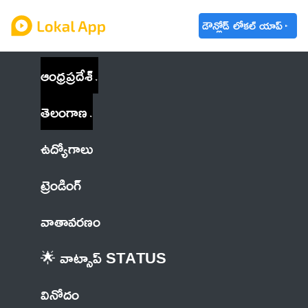
డౌన్లోడ్ లోకల్ యాప్
ఆంధ్రప్రదేశ్
తెలంగాణ
ఉద్యోగాలు
ట్రెండింగ్
వాతావరణం
🌟 వాట్సాప్ STATUS
వినోదం