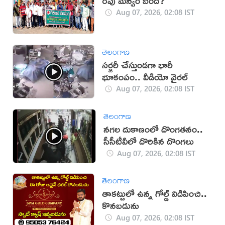
రేపు మన్యం బంద్‌?
Aug 07, 2026, 02:08 IST
తెలంగాణ
సర్జరీ చేస్తుండగా భారీ
భూకంపం.. వీడియో వైరల్
Aug 07, 2026, 02:08 IST
తెలంగాణ
నగల దుకాణంలో దొంగతనం..
సీసీటీవీలో దొరికిన దొంగలు
Aug 07, 2026, 02:08 IST
తెలంగాణ
తాకట్టులో ఉన్న గోల్డ్ విడిపించి..
కొనబడును
Aug 07, 2026, 02:08 IST