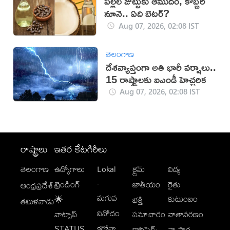
పిల్లల జుట్టుకు ఆముదం, కొబ్బరి
నూనె.. ఏది బెటర్?
Aug 07, 2026, 02:08 IST
తెలంగాణ
దేశవ్యాప్తంగా అతి భారీ వర్షాలు..
15 రాష్ట్రాలకు ఐఎండీ హెచ్చరిక
Aug 07, 2026, 02:08 IST
రాష్ట్రాలు
ఇతర కేటగిరీలు
తెలంగాణ
ఉద్యోగాలు
Lokal
క్రైమ్
విద్య
-
ట్రెండింగ్
జాతీయం
రైతు
ఆంధ్రప్రదేశ్
మగువ
కుటుంబం
🌟
భక్తి
తమిళనాడు
వినోదం
వాట్సాప్
సమాచారం
వాతావరణం
STATUS
కరోనా
క్లాసిఫైడ్స్
వ్యాపార