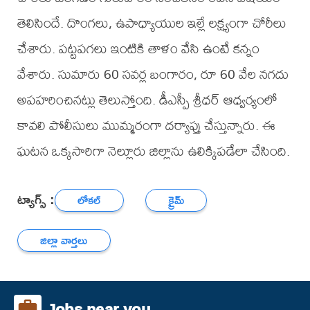
తెలిసిందే. దొంగలు, ఉపాధ్యాయుల ఇల్లే లక్ష్యంగా చోరీలు
చేశారు. పట్టపగలు ఇంటికి తాళం వేసి ఉంటే కన్నం
వేశారు. సుమారు 60 సవర్ల బంగారం, రూ 60 వేల నగదు
అపహరించినట్లు తెలుస్తోంది. డీఎస్పీ శ్రీధర్ ఆధ్వర్యంలో
కావలి పోలీసులు ముమ్మరంగా దర్యాప్తు చేస్తున్నారు. ఈ
ఘటన ఒక్కసారిగా నెల్లూరు జిల్లాను ఉలిక్కిపడేలా చేసింది.
ట్యాగ్స్ :
లోకల్
క్రైమ్
జిల్లా వార్తలు
Jobs near you