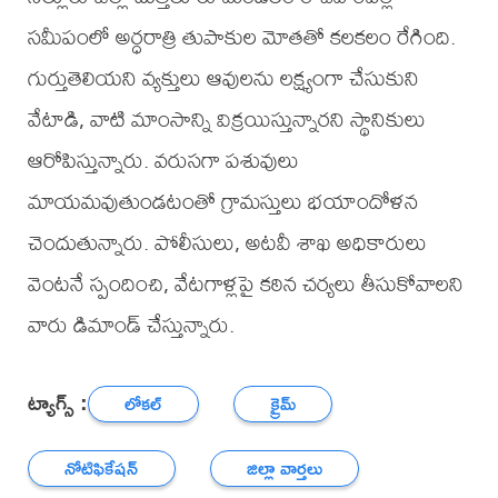
సమీపంలో అర్ధరాత్రి తుపాకుల మోతతో కలకలం రేగింది.
గుర్తుతెలియని వ్యక్తులు ఆవులను లక్ష్యంగా చేసుకుని
వేటాడి, వాటి మాంసాన్ని విక్రయిస్తున్నారని స్థానికులు
ఆరోపిస్తున్నారు. వరుసగా పశువులు
మాయమవుతుండటంతో గ్రామస్తులు భయాందోళన
చెందుతున్నారు. పోలీసులు, అటవీ శాఖ అధికారులు
వెంటనే స్పందించి, వేటగాళ్లపై కఠిన చర్యలు తీసుకోవాలని
వారు డిమాండ్ చేస్తున్నారు.
ట్యాగ్స్ :
లోకల్
క్రైమ్
నోటిఫికేషన్
జిల్లా వార్తలు