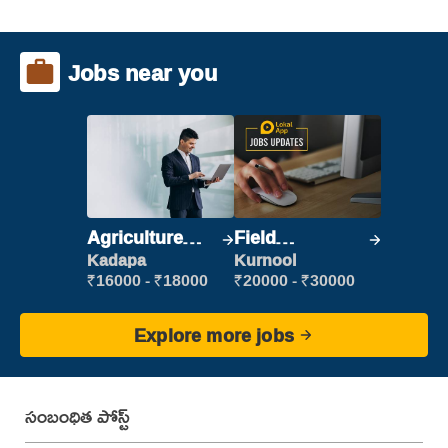
Jobs near you
Agriculture
Field
Labour
Marketing
Kadapa
Kurnool
Executive
₹16000 - ₹18000
₹20000 - ₹30000
Explore more jobs
సంబంధిత పోస్ట్