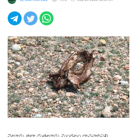
నెల్లూరు జిల్లా దుత్తలూరు మండలం రాచవారిపల్లి