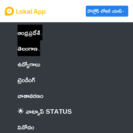
డౌన్లోడ్ లోకల్ యాప్
ఆంధ్రప్రదేశ్
తెలంగాణ
ఉద్యోగాలు
ట్రెండింగ్
వాతావరణం
🌟 వాట్సాప్ STATUS
వినోదం