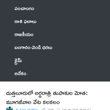
పంచాంగం
రాశి ఫలాలు
రాజకీయం
బంగారం-వెండి ధరలు
క్రైమ్
అనేకం
దుత్తలూరులో అర్ధరాత్రి తుపాకుల మోత:
మూగజీవాల వేట కలకలం
By SAM JOURNALIST
1978
May 26, 2026, 06:05 IST