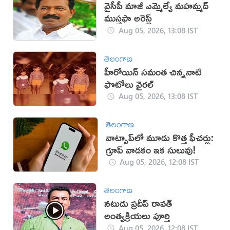
వైసీపీ మాజీ ఎమ్మెల్యే మ‌హమ్మ‌ద్
ముస్త‌ఫా అరెస్ట్
Aug 05, 2026, 13:08 IST
తెలంగాణ
హీరోయిన్ సమంత చిన్ననాటి
ఫొటోలు వైరల్
Aug 05, 2026, 13:08 IST
తెలంగాణ
వాట్సాప్‌లో మూడు కొత్త ఫీచర్లు:
గ్రూప్ వాడకం ఇక సులువు!
Aug 05, 2026, 12:08 IST
తెలంగాణ
నటుడు ప్రదీప్ రావత్
అంత్యక్రియలు పూర్తి
Aug 05, 2026, 12:08 IST