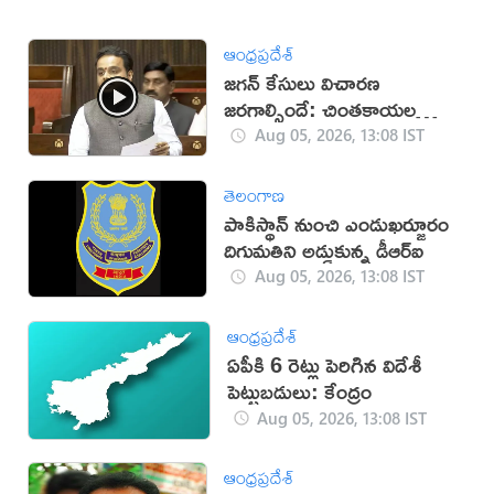
ఆంధ్రప్రదేశ్
జగన్ కేసులు విచారణ
జరగాల్సిందే: చింతకాయల
విజయ్
Aug 05, 2026, 13:08 IST
తెలంగాణ
పాకిస్థాన్‌ నుంచి ఎండుఖర్జూరం
దిగుమతిని అడ్డుకున్న డీఆర్‌ఐ
Aug 05, 2026, 13:08 IST
ఆంధ్రప్రదేశ్
ఏపీకి 6 రెట్లు పెరిగిన విదేశీ
పెట్టుబడులు: కేంద్రం
Aug 05, 2026, 13:08 IST
ఆంధ్రప్రదేశ్