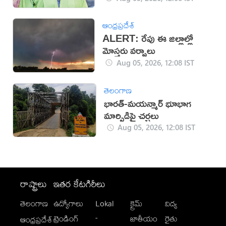
ఆంధ్రప్రదేశ్
ALERT: రేపు ఈ జిల్లాల్లో
మోస్తరు వర్షాలు
Aug 05, 2026, 12:08 IST
తెలంగాణ
భారత్-మయన్మార్ భూభాగ
మార్పిడిపై చర్చలు
Aug 05, 2026, 12:08 IST
రాష్ట్రాలు
ఇతర కేటగిరీలు
తెలంగాణ
ఉద్యోగాలు
Lokal
క్రైమ్
విద్య
-
ట్రెండింగ్
జాతీయం
రైతు
ఆంధ్రప్రదేశ్