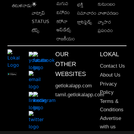
మగువ
కుటుంబం
🌟
భక్తి
తమిళనాడు
వినోదం
వాట్సాప్
సమాచారం
వాతావరణం
STATUS
కరోనా
క్లాసిఫైడ్స్
వ్యాపార
అప్‌డేట్స్
టిప్స్
ప్రపంచం
రాజకీయం
OUR
LOKAL
OTHER
Contact Us
WEBSITES
About Us
Privacy
getlokalapp.com
Policy
tamil.getlokalapp.com
Terms &
Conditions
Advertise
with us