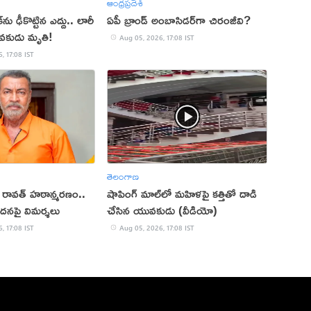
ఆంధ్రప్రదేశ్
ు ఢీకొట్టిన ఎద్దు.. లారీ
ఏపీ బ్రాండ్ అంబాసిడర్‌గా చిరంజీవి?
వకుడు మృతి!
Aug 05, 2026, 17:08 IST
, 17:08 IST
తెలంగాణ
ప్ రావత్ హఠాన్మరణం..
షాపింగ్ మాల్‌లో మహిళపై కత్తితో దాడి
ందనపై విమర్శలు
చేసిన యువకుడు (వీడియో)
, 17:08 IST
Aug 05, 2026, 17:08 IST