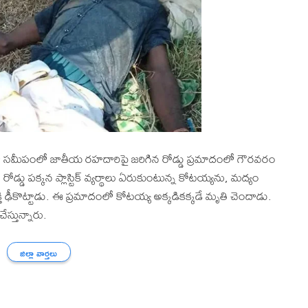
 సమీపంలో జాతీయ రహదారిపై జరిగిన రోడ్డు ప్రమాదంలో గౌరవరం
్డు పక్కన ప్లాస్టిక్ వ్యర్థాలు ఏరుకుంటున్న కోటయ్యను, మద్యం
క్తి ఢీకొట్టాడు. ఈ ప్రమాదంలో కోటయ్య అక్కడికక్కడే మృతి చెందాడు.
స్తున్నారు.
జిల్లా వార్తలు