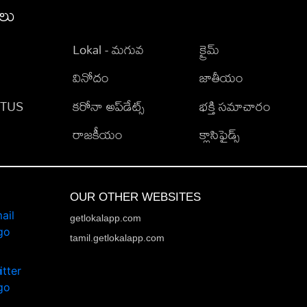
ీలు
Lokal - మగువ
క్రైమ్
వినోదం
జాతీయం
TATUS
కరోనా అప్‌డేట్స్
భక్తి సమాచారం
రాజకీయం
క్లాసిఫైడ్స్
OUR OTHER WEBSITES
getlokalapp.com
tamil.getlokalapp.com