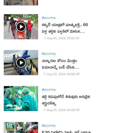
తెలంగాణ
కన్వర్ యాత్రలో మాతృభక్తి.. 60
ఏళ్ల తల్లిని పల్లకిలో మోసిన
కొడుకు, కోడలు!
Aug 05, 2026, 07:08 IST
తెలంగాణ
చిన్నారుల కోసం మొత్తం
విమానాన్నే బుక్ చేసిన
యూట్యూబర్
Aug 05, 2026, 06:08 IST
తెలంగాణ
తల్లి కడుపులోనే శిశువుకు అరుదైన
శస్త్రచికిత్స
Aug 05, 2026, 05:08 IST
తెలంగాణ
E20 పెట్రోల్‌పై వెనక్కి తగ్గే పరిస్థితి