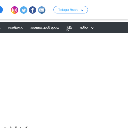
Telugu తెలుగు
ు
రాజకీయం
బంగారం-వెండి ధరలు
క్రైమ్
అనేకం