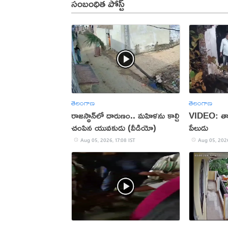
సంబంధిత పోస్ట్
తెలంగాణ
తెలంగాణ
రాజస్థాన్‌లో దారుణం.. మహిళను కాల్చి
VIDEO: తాళ
చంపిన యువకుడు (వీడియో)
పేలుడు
Aug 05, 2026, 17:08 IST
Aug 05, 2026