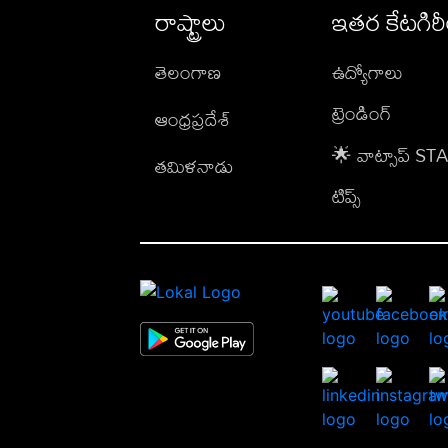
రాష్ట్రాలు
ఇతర కేటగిర
తెలంగాణ
ఉద్యోగాలు
ట్రెండింగ్
ఆంధ్రప్రదేశ్
🌟 వాట్సాప్ S
తమిళనాడు
టిప్స్