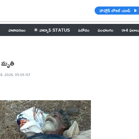
డౌన్లోడ్ లోకల్ యాప్
వాతావరణం
🌟 వాట్సాప్ STATUS
వినోదం
పంచాంగం
రాశి ఫలాల
ి మృతి
8, 2026, 05:05 IST