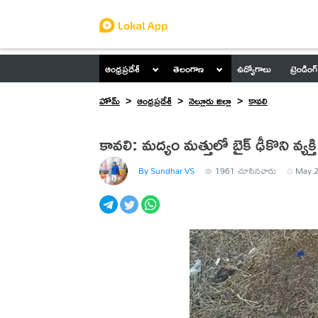
ఆంధ్రప్రదేశ్
తెలంగాణ
ఉద్యోగాలు
ట్రెండింగ్
హోమ్
ఆంధ్రప్రదేశ్
నెల్లూరు జిల్లా
కావలి
కావలి: మద్యం మత్తులో బైక్‌ ఢీకొని వ్యక్త
By Sundhar VS
1961
చూసినవారు
May 2