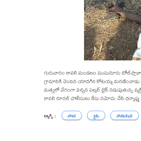
గురువారం కావలి మండలం ముసునూరు టోల్‌ప్లాజా
గ్రామానికి చెందిన యాదగిరి కోటయ్య మరణించాడు. రోడ
మత్తులో వేగంగా వచ్చిన పల్సర్ బైక్ నడుపుతున్న వ్య
కావలి రూరల్ పోలీసులు కేసు నమోదు చేసి దర్యాప్తు చే
ట్యాగ్స్ :
లోకల్
క్రైమ్
నోటిఫికేషన్