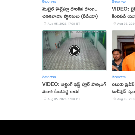
తెలంగాణ
తెలంగాణ
మొబైల్ కొట్టేస్తూ దొరికిన దొంగ..
VIDEO: బైక్‌న
చితకబాదిన స్థానికులు (వీడియో)
కిందపడి యు
Aug 05, 2026, 17:08 IST
Aug 05, 2026
తెలంగాణ
తెలంగాణ
VIDEO: బిల్డింగ్ ఫస్ట్ ఫ్లోర్ పార్కింగ్
నటుడు ప్రదీ
నుంచి కిందపడ్డ కారు!
టాలీవుడ్ స్ప
Aug 05, 2026, 17:08 IST
Aug 05, 2026