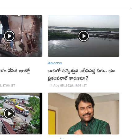
తెలంగాణ
ం వేసిన ఇంట్లో
బావిలో ఉవ్వెత్తున ఎగిసిపడ్డ నీరు.. భూ
ప్రకంపనాలే కారణమా?
, 17:08 IST
Aug 05, 2026, 17:08 IST