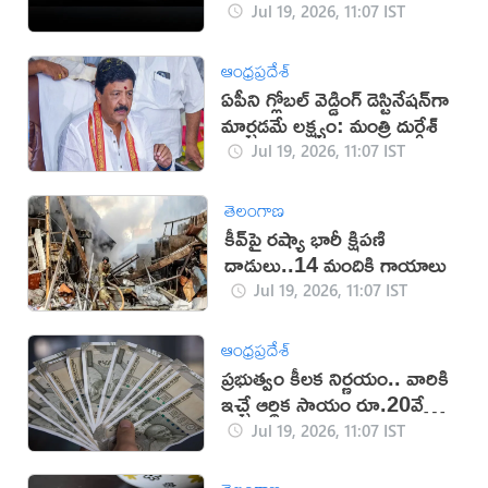
(వీడియో)
Jul 19, 2026, 11:07 IST
ఆంధ్రప్రదేశ్
ఏపీని గ్లోబల్ వెడ్డింగ్ డెస్టినేషన్‌గా
మార్చడమే లక్ష్యం: మంత్రి దుర్గేశ్‌
Jul 19, 2026, 11:07 IST
తెలంగాణ
కీవ్‌పై రష్యా భారీ క్షిపణి
దాడులు..14 మందికి గాయాలు
Jul 19, 2026, 11:07 IST
ఆంధ్రప్రదేశ్
ప్రభుత్వం కీలక నిర్ణయం.. వారికి
ఇచ్చే ఆర్థిక సాయం రూ.20వేలకు
పెంపు!
Jul 19, 2026, 11:07 IST