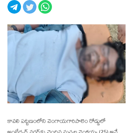
కావలి పట్టణంలోని వెంగాయగారిపాలెం రోడ్డులో
అంబేద్కర్ నగర్‌కు చెందిన మచ్చల వెంకయ్య (25) అనే