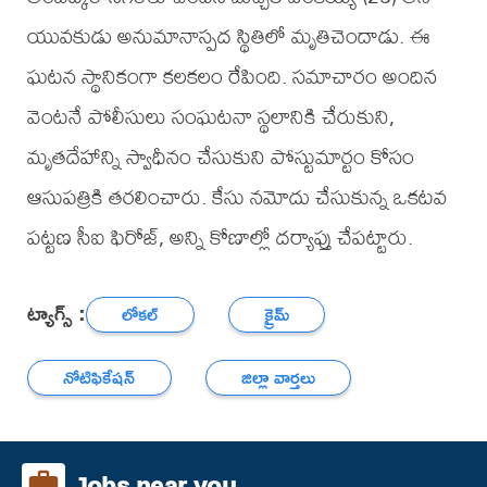
యువకుడు అనుమానాస్పద స్థితిలో మృతిచెందాడు. ఈ
ఘటన స్థానికంగా కలకలం రేపింది. సమాచారం అందిన
వెంటనే పోలీసులు సంఘటనా స్థలానికి చేరుకుని,
మృతదేహాన్ని స్వాధీనం చేసుకుని పోస్టుమార్టం కోసం
ఆసుపత్రికి తరలించారు. కేసు నమోదు చేసుకున్న ఒకటవ
పట్టణ సీఐ ఫిరోజ్, అన్ని కోణాల్లో దర్యాప్తు చేపట్టారు.
ట్యాగ్స్ :
లోకల్
క్రైమ్
నోటిఫికేషన్
జిల్లా వార్తలు
Jobs near you