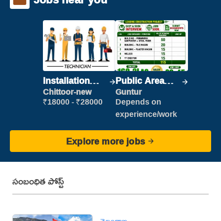
Installation
Public Area
Engineer/
Cleaner
Chittoor-new
Guntur
Helper
₹18000 - ₹28000
Depends on
experience/work
Explore more jobs
సంబంధిత పోస్ట్
తెలంగాణ