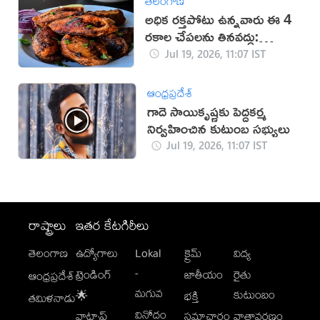
తెలంగాణ
అధిక రక్తపోటు ఉన్నవారు ఈ 4
రకాల చేపలను తినవద్దు:
నిపుణులు
Jul 19, 2026, 11:07 IST
ఆంధ్రప్రదేశ్
గాదె సాయికృష్ణకు పెద్దకర్మ
నిర్వహించిన కుటుంబ సభ్యులు
Jul 19, 2026, 11:07 IST
రాష్ట్రాలు
ఇతర కేటగిరీలు
తెలంగాణ
ఉద్యోగాలు
Lokal
క్రైమ్
విద్య
-
ట్రెండింగ్
జాతీయం
రైతు
ఆంధ్రప్రదేశ్
మగువ
కుటుంబం
🌟
భక్తి
తమిళనాడు
వినోదం
వాట్సాప్
సమాచారం
వాతావరణం