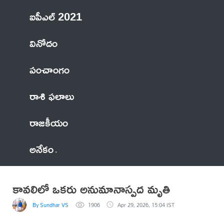
ఐపీఎల్ 2021
వినోదం
పంచాంగం
రాశి ఫలాలు
రాజకీయం
అనేకం
కావలిలో ఒకరు అనుమానాస్పద మృతి
By Sundhar VS
1906
Apr 29, 2026, 15:04 IST