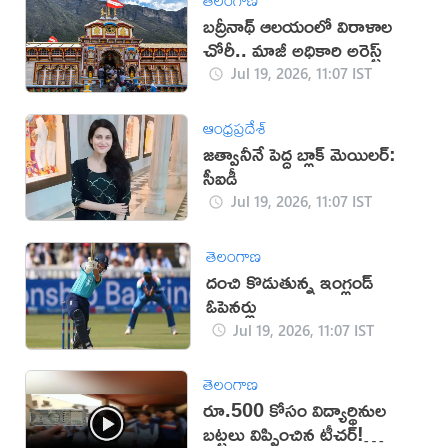
బద్రీనాథ్ ఆలయంలో విరాళాల
చోరీ.. మాజీ అధికారి అరెస్ట్
Jul 19, 2026, 11:07 IST
ఆంధ్రప్రదేశ్
జత్వానీనే పెద్ద బ్లాక్ మెయిలర్:
సీఐడీ
Jul 19, 2026, 11:07 IST
తెలంగాణ
దంచి కొడుతున్న ఇంగ్లండ్
ఓపెనర్లు
Jul 19, 2026, 11:07 IST
తెలంగాణ
రూ.500 కోసం విద్యార్థినుల
బట్టలు విప్పించిన టీచర్!