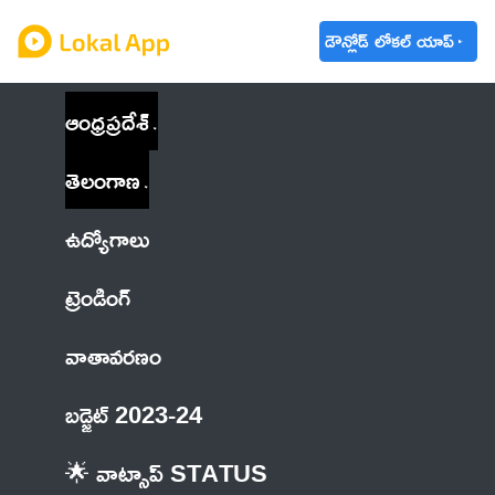
డౌన్లోడ్ లోకల్ యాప్
ఆంధ్రప్రదేశ్
తెలంగాణ
ఉద్యోగాలు
ట్రెండింగ్
వాతావరణం
బడ్జెట్ 2023-24
🌟 వాట్సాప్ STATUS